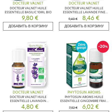
DOCTEUR VALNET
DOCTEUR VALNET
DOCTEUR VALNET HUILE
DOCTEUR VALNET HUILLE
ESSENTIELLE BASILIC 10ML BIO
ESSENTIELLE LAVANDE FINE
9,80 €
10ML BIO
8,46 €
9,40 €
ДОБАВИТЬ В КОРЗИНУ
ДОБАВИТЬ В КОРЗИНУ
Zéro
-20
%
gaspi
DOCTEUR VALNET
PHYTOSUN AROMS
DOCTEUR VALNET HUILE
PHYTOSUN AROMS HUILE
ESSENTIELLE LAVANDIN
ESSENTIELLE GINGEMBRE FRAIS
ABRIAL10ML BIO
4,80 €
BIO 5ML
6,02 €
7,52 €