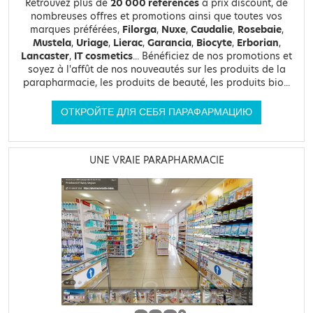
Retrouvez plus de
20 000 références
à prix discount, de
nombreuses offres et promotions ainsi que toutes vos
marques préférées,
Filorga
,
Nuxe
,
Caudalie
,
Rosebaie
,
Mustela
,
Uriage
,
Lierac
,
Garancia
,
Biocyte
,
Erborian
,
Lancaster
,
IT cosmetics
... Bénéficiez de nos promotions et
soyez à l'affût de nos nouveautés sur les produits de la
parapharmacie, les produits de beauté, les produits bio...
ОТКРОЙТЕ ДЛЯ СЕБЯ ПАРАФАРМАЦИЮ
UNE VRAIE PARAPHARMACIE