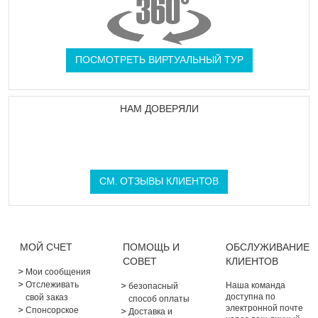
ПОСМОТРЕТЬ ВИРТУАЛЬНЫЙ ТУР
НАМ ДОВЕРЯЛИ
СМ. ОТЗЫВЫ КЛИЕНТОВ
МОЙ СЧЕТ
ПОМОЩЬ И
ОБСЛУЖИВАНИЕ
СОВЕТ
КЛИЕНТОВ
Мои сообщения
Отслеживать
Наша команда
безопасный
доступна по
свой заказ
способ оплаты
электронной почте
Спонсорское
Доставка и