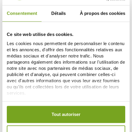
Consentement
Détails
À propos des cookies
-17
-15
%
%
Ce site web utilise des cookies.
Les cookies nous permettent de personnaliser le contenu
et les annonces, d'offrir des fonctionnalités relatives aux
médias sociaux et d'analyser notre trafic. Nous
partageons également des informations sur l'utilisation de
notre site avec nos partenaires de médias sociaux, de
publicité et d'analyse, qui peuvent combiner celles-ci
VITAL SANTE
SOLGAR
avec d'autres informations que vous leur avez fournies
CARTILAMINE CHONDRO 60
SOLGAR SILICE OCEANIQUE 50
ou qu'ils ont collectées lors de votre utilisation de leurs
TABLETTES
GELULES
services.
16,39 €
15,22 €
19,75 €
17,90 €
ДОБАВИТЬ В КОРЗИНУ
ДОБАВИТЬ В КОРЗИНУ
Votre choix de consentement est conservé pendant une
durée de 12 mois.
Tout autoriser
-10
-10
%
%