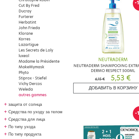
-
Cut By Fred
Ducray
Furterer
Herbatint
John Frieda
Klorane
Korres
Lazartigue
Les Secrets de Loly
luxeol
NEUTRADERM
Madame la Présidente
NEUTRADERM SHAMPOOING EXTR
MakeMymask
DERMO RESPECT 500ML
Phyto
5,53 €
Stiprox - Stiefel
6,15 €
Vichy Dercos
ДОБАВИТЬ В КОРЗИНУ
Weleda
autres gammes
+
защита от солнца
+
Средства по уходу за телом
-
+
Средства для лица
+
По типу ухода
+
По типу продукта