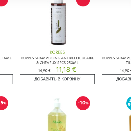
KORRES
ICTAME
KORRES SHAMPOOING ANTIPELLICULAIRE
KORRES SHAMPOO
& CHEVEUX SECS 250ML
TI
11,18 €
14,90 €
14,90 
ДОБАВИТЬ В КОРЗИНУ
ДОБАВ
25
-10
%
%
g