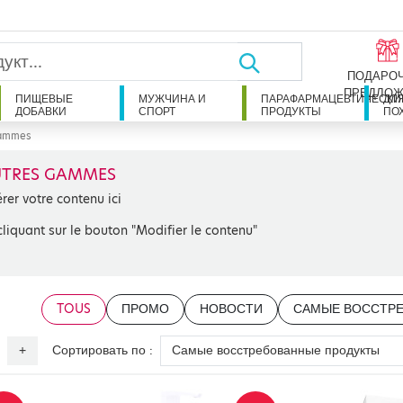
ПОДАРО
ПРЕДЛОЖ
ПИЩЕВЫЕ
МУЖЧИНА И
ПАРАФАРМАЦЕВТИЧЕСКИ
ДЛ
ДОБАВКИ
СПОРТ
ПРОДУКТЫ
ПО
gammes
TRES GAMMES
érer votre contenu ici
cliquant sur le bouton "Modifier le contenu"
TOUS
ПРОМО
НОВОСТИ
САМЫЕ ВОССТР
Сортировать по :
+