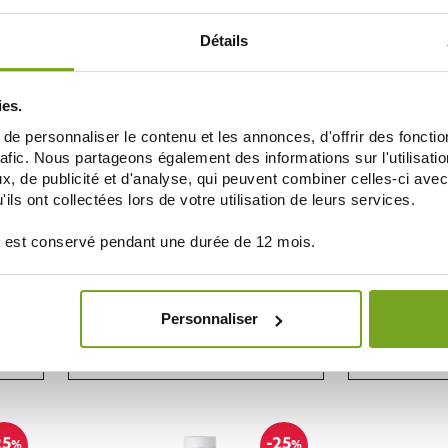
ДОБАВИТЬ В КОРЗИНУ
ДОБАВ
Détails
10
-25
%
%
ies.
e personnaliser le contenu et les annonces, d'offrir des fonctio
rafic. Nous partageons également des informations sur l'utilisati
, de publicité et d'analyse, qui peuvent combiner celles-ci avec
ils ont collectées lors de votre utilisation de leurs services.
 est conservé pendant une durée de 12 mois.
KORRES
R 200G
KORRES APRES SHAMPOOING ALOES &
KORRES MASQUE
DICTAME 200ML
Personnaliser
11,92 €
15,90 €
19,90 €
ДОБАВИТЬ В КОРЗИНУ
ДОБАВ
25
-25
%
%