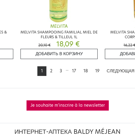
MELVITA
S &
MELVITA SHAMPOOING FAMILIAL MIEL DE
MELVITA SH
FLEURS & TILLEUL 1L
CORPS
18,09 €
20,10 €
16,22 
ДОБАВИТЬ В КОРЗИНУ
ДОБАВ
...
1
2
3
17
18
19
СЛЕДУЮЩАЯ
Je souhaite m'inscrire à la newsletter
ИНТЕРНЕТ-АПТЕКА BALDY MÉJEAN