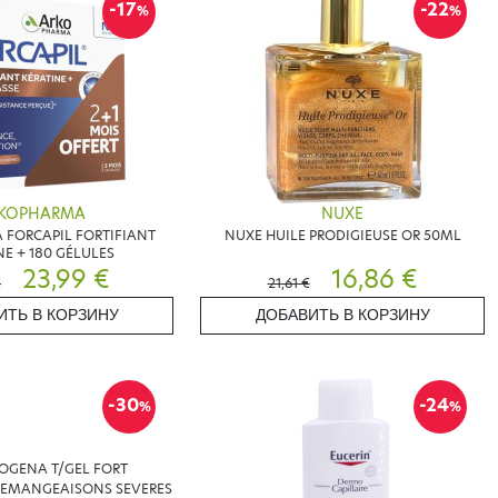
-17
-22
%
%
KOPHARMA
NUXE
FORCAPIL FORTIFIANT
NUXE HUILE PRODIGIEUSE OR 50ML
NE + 180 GÉLULES
23,99 €
16,86 €
€
21,61 €
ИТЬ В КОРЗИНУ
ДОБАВИТЬ В КОРЗИНУ
-30
-24
%
%