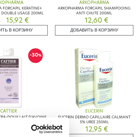
KOPHARMA
ARKOPHARMA
 FORCAPIL KERATINE+
ARKOPHARMA FORCAPIL SHAMPOOING
 DOUBLE USAGE 200ML
ANTI CHUTE 200ML
15,92 €
12,60 €
€
ИТЬ В КОРЗИНУ
ДОБАВИТЬ В КОРЗИНУ
-30
%
CATTIER
EUCERIN
XTRA-DOUX LAIT D'AVOINE
EUCERIN DERMO CAPILLAIRE CALMANT
1L
5% UREE 250ML
8,36 €
12,95 €
€