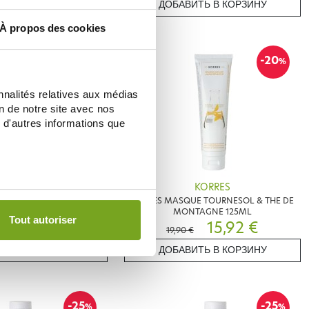
ИТЬ В КОРЗИНУ
ДОБАВИТЬ В КОРЗИНУ
À propos des cookies
-25
-20
%
%
nnalités relatives aux médias
on de notre site avec nos
 d'autres informations que
KORRES
KORRES
 AMANDES & GRAINES DE
KORRES MASQUE TOURNESOL & THE DE
LIN 125ML
MONTAGNE 125ML
Tout autoriser
14,92 €
15,92 €
19,90 €
ИТЬ В КОРЗИНУ
ДОБАВИТЬ В КОРЗИНУ
-25
-25
%
%