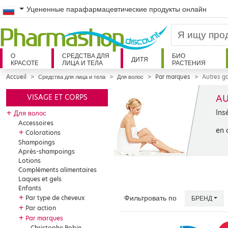
Russian
Уцененные парафармацевтические продукты онлайн
О
СРЕДСТВА ДЛЯ
БИО
ДИТЯ
КРАСОТЕ
ЛИЦА И ТЕЛА
РАСТЕНИЯ
Accueil
Средства для лица и тела
Для волос
Par marques
Autres 
AU
VISAGE ET CORPS
Ins
+
Для волос
Accessoires
en 
+
Colorations
Shampoings
Après-shampoings
Lotions
Compléments alimentaires
Laques et gels
Enfants
+
Par type de cheveux
Фильтровать по
БРЕНД
+
Par action
+
Par marques
Christophe Robin