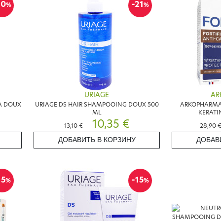
10
-21
%
%
URIAGE
AR
A DOUX
URIAGE DS HAIR SHAMPOOING DOUX 500
ARKOPHARMA 
ML
KERATI
10,35 €
13,10 €
28,90 
ДОБАВИТЬ В КОРЗИНУ
ДОБАВ
15
-15
%
%