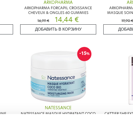
ARKOPHARMA
AR
ARKOPHARMA FORCAPIL CROISSANCE
ARKOPHARMA
CHEVEUX & ONGLES 60 GUMMIES
MASQUE SOIN
14,44 €
16,99 €
19,90 
ДОБАВИТЬ В КОРЗИНУ
ДОБАВ
-15
%
NATESSANCE
INE
NATESSANCE MASQUE HYDRATANT COCO
CATTIER SHP E
0ML
BIO 200ML
10,96 €
12,90 €
11,95 