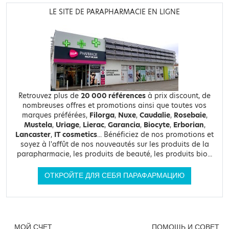
LE SITE DE PARAPHARMACIE EN LIGNE
Retrouvez plus de
20 000 références
à prix discount, de
nombreuses offres et promotions ainsi que toutes vos
marques préférées,
Filorga
,
Nuxe
,
Caudalie
,
Rosebaie
,
Mustela
,
Uriage
,
Lierac
,
Garancia
,
Biocyte
,
Erborian
,
Lancaster
,
IT cosmetics
... Bénéficiez de nos promotions et
soyez à l'affût de nos nouveautés sur les produits de la
parapharmacie, les produits de beauté, les produits bio...
ОТКРОЙТЕ ДЛЯ СЕБЯ ПАРАФАРМАЦИЮ
МОЙ СЧЕТ
ПОМОЩЬ И СОВЕТ