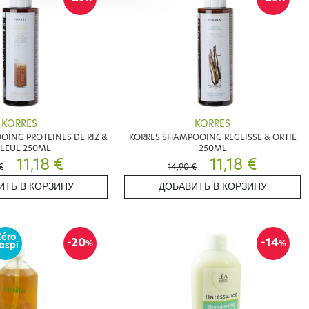
KORRES
KORRES
ING PROTEINES DE RIZ &
KORRES SHAMPOOING REGLISSE & ORTIE
LLEUL 250ML
250ML
11,18 €
11,18 €
€
14,90 €
ИТЬ В КОРЗИНУ
ДОБАВИТЬ В КОРЗИНУ
Zéro
-20
-14
%
%
aspi