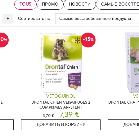
TOUS
ПРОМО
НОВОСТИ
САМЫЕ ВОССТР
Сортировать по :
+
10
-15
%
%
VETOQUINOL
VE
TÉ
DRONTAL CHIEN VERMIFUGES 2
DRONTAL CHAT 
COMPRIMES APPETENT
7,39 €
8,70 €
ДОБАВИТЬ В КОРЗИНУ
ДОБАВ