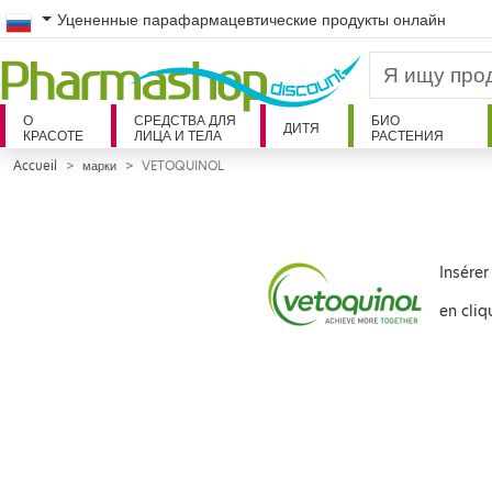
Russian
Уцененные парафармацевтические продукты онлайн
О
СРЕДСТВА ДЛЯ
БИО
ДИТЯ
КРАСОТЕ
ЛИЦА И ТЕЛА
РАСТЕНИЯ
Accueil
марки
VETOQUINOL
Insérer
en cliq