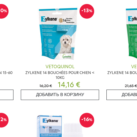
10
-13
%
%
VETOQUINOL
VE
 15-60
ZYLKENE 14 BOUCHÉES POUR CHIEN <
ZYLKENE 14 BO
10KG
14,16 €
16,20 €
21,65 €
ДОБАВИТЬ В КОРЗИНУ
ДОБАВ
12
-16
%
%