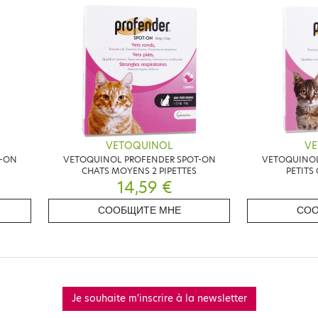
VETOQUINOL
VE
T-ON
VETOQUINOL PROFENDER SPOT-ON
VETOQUINOL
CHATS MOYENS 2 PIPETTES
PETITS 
14,59 €
СООБЩИТЕ МНЕ
СОО
Je souhaite m'inscrire à la newsletter