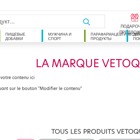
ПОДАРО
ПРЕДЛОЖ
ПИЩЕВЫЕ
МУЖЧИНА И
ПАРАФАРМАЦЕВТИЧЕСКИ
ДЛ
ДОБАВКИ
СПОРТ
ПРОДУКТЫ
ПО
LA MARQUE VETOQ
 votre contenu ici
uant sur le bouton "Modifier le contenu"
TOUS LES PRODUITS VETOQ