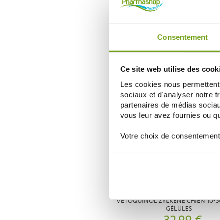
VETOQUINOL
DRONTAL CHIEN VERMIFUGE
COMPRIMÉS
Consentement
12,78 €
15,40 €
ДОБАВИТЬ В КОРЗИНУ
Ce site web utilise des cook
Les cookies nous permettent d
sociaux et d'analyser notre t
partenaires de médias sociaux
vous leur avez fournies ou qu'
Votre choix de consentement
VETOQUINOL
VETOQUINOL ZYLKENE CHIEN 10-3
GÉLULES