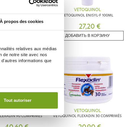
TOQUINOL
VETOQUINOL
OL IPAKITINE 300G
VETOQUINOL ENISYL-F 100ML
À propos des cookies
44,55 €
27,20 €
ИТЬ В КОРЗИНУ
ДОБАВИТЬ В КОРЗИНУ
nnalités relatives aux médias
on de notre site avec nos
Zéro
-20
%
aspi
 d'autres informations que
Tout autoriser
TOQUINOL
VETOQUINOL
LEXADIN 90 COMPRIMÉS
VETOQUINOL FLEXADIN 30 COMPRIMÉS