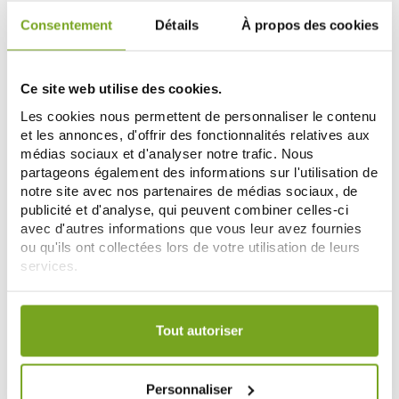
-15
-15
%
%
Consentement
Détails
À propos des cookies
Ce site web utilise des cookies.
Les cookies nous permettent de personnaliser le contenu
et les annonces, d'offrir des fonctionnalités relatives aux
médias sociaux et d'analyser notre trafic. Nous
CYTOLNAT
CYTOLNAT
partageons également des informations sur l'utilisation de
CYTOLNAT CENTELLA CREME
CYTOLNAT GEL NETTOYANT
notre site avec nos partenaires de médias sociaux, de
APAISANTE 50 ML
REGULATEUR 250 ML
publicité et d'analyse, qui peuvent combiner celles-ci
7,61 €
10,16 €
8,95 €
11,95 €
avec d'autres informations que vous leur avez fournies
ou qu'ils ont collectées lors de votre utilisation de leurs
ДОБАВИТЬ В КОРЗИНУ
СООБЩИТЕ МНЕ
services.
Votre choix de consentement est conservé pendant une
-10
durée de 12 mois.
%
Tout autoriser
Personnaliser