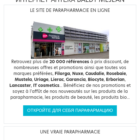
LE SITE DE PARAPHARMACIE EN LIGNE
Retrouvez plus de
20 000 références
à prix discount, de
nombreuses offres et promotions ainsi que toutes vos
marques préférées,
Filorga
,
Nuxe
,
Caudalie
,
Rosebaie
,
Mustela
,
Uriage
,
Lierac
,
Garancia
,
Biocyte
,
Erborian
,
Lancaster
,
IT cosmetics
... Bénéficiez de nos promotions et
soyez à l'affût de nos nouveautés sur les produits de la
parapharmacie, les produits de beauté, les produits bio...
ОТКРОЙТЕ ДЛЯ СЕБЯ ПАРАФАРМАЦИЮ
UNE VRAIE PARAPHARMACIE