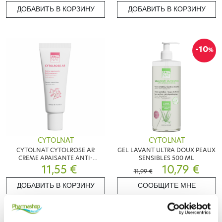
ДОБАВИТЬ В КОРЗИНУ
ДОБАВИТЬ В КОРЗИНУ
-10
%
CYTOLNAT
CYTOLNAT
CYTOLNAT CYTOLROSE AR
GEL LAVANT ULTRA DOUX PEAUX
CREME APAISANTE ANTI-
SENSIBLES 500 ML
ROUGEUR PEAUX SENSIBLES 40
11,55 €
10,79 €
11,99 €
ML
ДОБАВИТЬ В КОРЗИНУ
СООБЩИТЕ МНЕ