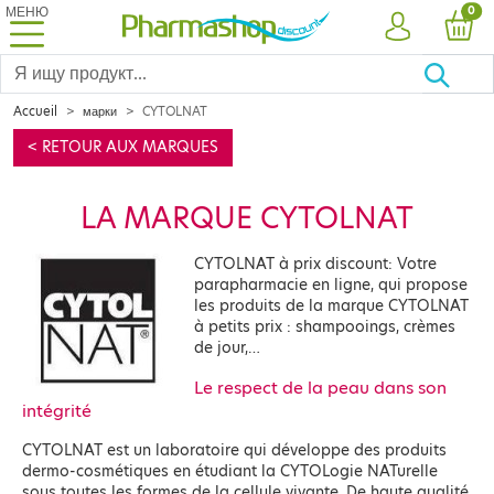
МЕНЮ
PRO
0
УЧЕТНАЯ ЗА
КОР
Accueil
марки
CYTOLNAT
< RETOUR AUX MARQUES
LA MARQUE CYTOLNAT
CYTOLNAT à prix discount: Votre
parapharmacie en ligne, qui propose
les produits de la marque CYTOLNAT
à petits prix : shampooings, crèmes
de jour,…
Le respect de la peau dans son
intégrité
CYTOLNAT est un laboratoire qui développe des produits
dermo-cosmétiques en étudiant la CYTOLogie NATurelle
sous toutes les formes de la cellule vivante. De haute qualité