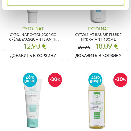
CYTOLNAT
CYTOLNAT
CYTOLNAT CYTOLROSE CC
CYTOLNAT BAUME FLUIDE
CRÈME MASQUANTE ANTI-
HYDRATANT 400ML
ROUGEURS 40 ML
12,90 €
18,09 €
20,10 €
ДОБАВИТЬ В КОРЗИНУ
ДОБАВИТЬ В КОРЗИНУ
Zéro
Zéro
-20
-20
%
%
gaspi
gaspi