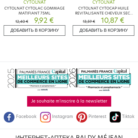
CYTOLNAT
CYTOLNAT
CYTOLNAT CYTOLAC GOMMAGE
CYTOLNAT CYTOCAP HUILE
MATIFIANT 75ML
REVITALISANTE CHEVEUX SECS
9,92 €
150ML
10,87 €
12,40 €
13,59 €
ДОБАВИТЬ В КОРЗИНУ
ДОБАВИТЬ В КОРЗИНУ
Je souhaite m'inscrire à la newsletter
Facebook
Instagram
Pinterest
Tiktok
ИНТЕРНЕТ-АПТЕКА BALDY MÉJEAN