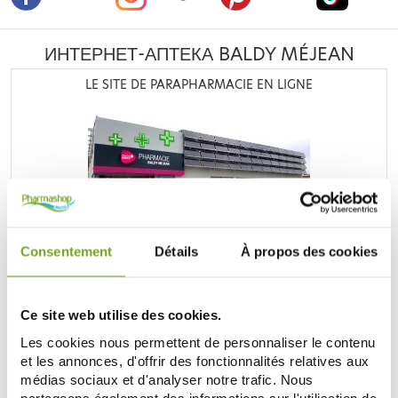
ИНТЕРНЕТ-АПТЕКА BALDY MÉJEAN
LE SITE DE PARAPHARMACIE EN LIGNE
Retrouvez plus de
20 000 références
à prix discount, de
nombreuses offres et promotions ainsi que toutes vos
Consentement
Détails
À propos des cookies
marques préférées,
Filorga
,
Nuxe
,
Caudalie
,
Rosebaie
,
Mustela
,
Uriage
,
Lierac
,
Garancia
,
Biocyte
,
Erborian
,
Lancaster
,
IT cosmetics
... Bénéficiez de nos promotions et
soyez à l'affût de nos nouveautés sur les produits de la
Ce site web utilise des cookies.
parapharmacie, les produits de beauté, les produits bio...
Les cookies nous permettent de personnaliser le contenu
et les annonces, d'offrir des fonctionnalités relatives aux
ОТКРОЙТЕ ДЛЯ СЕБЯ ПАРАФАРМАЦИЮ
médias sociaux et d'analyser notre trafic. Nous
partageons également des informations sur l'utilisation de