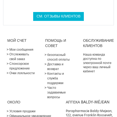
СМ. ОТЗЫВЫ КЛИЕНТОВ
МОЙ СЧЕТ
ПОМОЩЬ И
ОБСЛУЖИВАНИЕ
СОВЕТ
КЛИЕНТОВ
Мои сообщения
Отслеживать
Наша команда
безопасный
доступна по
свой заказ
способ оплаты
электронной почте
Спонсорское
Доставка и
через ваш личный
предложение
возврат
кабинет
Очки лояльности
Контакты и
служба
поддержки
Часто
задаваемые
вопросы
ОКОЛО
АПТЕКА BALDY-MÉJEAN
Parapharmacie Baldy-Mejean,
Условия продажи
122, avenue Franklin Roosevelt,
Официальное уведомление