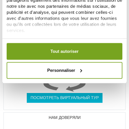
notre site avec nos partenaires de médias sociaux, de
UNE VRAIE PARAPHARMACIE
publicité et d'analyse, qui peuvent combiner celles-ci
avec d'autres informations que vous leur avez fournies
ou qu'ils ont collectées lors de votre utilisation de leurs
services.
Votre choix de consentement est conservé pendant une
durée de 12 mois.
Tout autoriser
Personnaliser
ПОСМОТРЕТЬ ВИРТУАЛЬНЫЙ ТУР
НАМ ДОВЕРЯЛИ