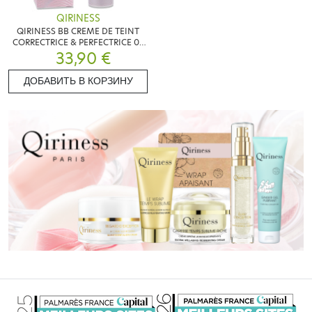
QIRINESS
QIRINESS BB CREME DE TEINT
CORRECTRICE & PERFECTRICE 02
MEDIUM 40ML
33,90 €
ДОБАВИТЬ В КОРЗИНУ