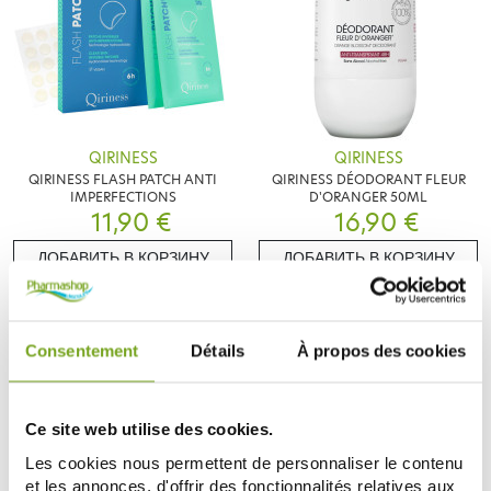
QIRINESS
QIRINESS
QIRINESS FLASH PATCH ANTI
QIRINESS DÉODORANT FLEUR
IMPERFECTIONS
D'ORANGER 50ML
11,90 €
16,90 €
ДОБАВИТЬ В КОРЗИНУ
ДОБАВИТЬ В КОРЗИНУ
-15
-20
%
%
Consentement
Détails
À propos des cookies
Ce site web utilise des cookies.
Les cookies nous permettent de personnaliser le contenu
et les annonces, d'offrir des fonctionnalités relatives aux