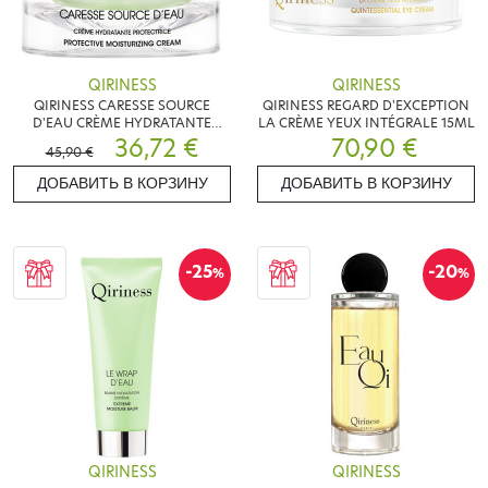
QIRINESS
QIRINESS
QIRINESS CARESSE SOURCE
QIRINESS REGARD D'EXCEPTION
D'EAU CRÈME HYDRATANTE
LA CRÈME YEUX INTÉGRALE 15ML
50ML
36,72 €
70,90 €
45,90 €
ДОБАВИТЬ В КОРЗИНУ
ДОБАВИТЬ В КОРЗИНУ
-25
-20
%
%
QIRINESS
QIRINESS