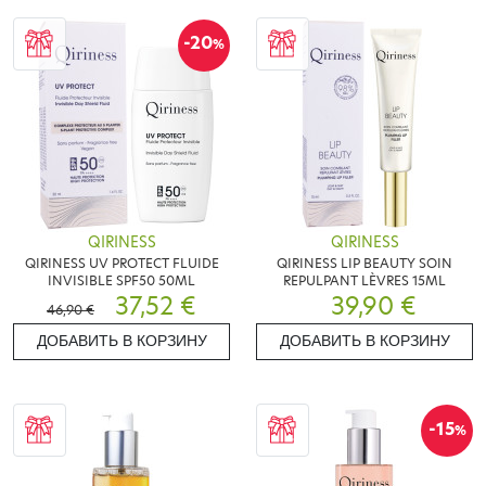
-20
%
QIRINESS
QIRINESS
QIRINESS UV PROTECT FLUIDE
QIRINESS LIP BEAUTY SOIN
INVISIBLE SPF50 50ML
REPULPANT LÈVRES 15ML
37,52 €
39,90 €
46,90 €
ДОБАВИТЬ В КОРЗИНУ
ДОБАВИТЬ В КОРЗИНУ
-15
%