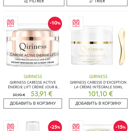
FILTRER
TRIER
-10
%
QIRINESS
QIRINESS
QIRINESS CARESSE ACTIVE
QIRINESS CARESSE D'EXCEPTION
ÉNERGIE LIFT CRÈME JOUR &
LA CRÈME INTÉGRALE 50ML
NUIT 50ML
53,91 €
101,10 €
59,90 €
ДОБАВИТЬ В КОРЗИНУ
ДОБАВИТЬ В КОРЗИНУ
-25
-15
%
%