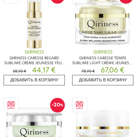
QIRINESS
QIRINESS
QIRINESS CARESSE REGARD
QIRINESS CARESSE TEMPS
SUBLIME CRÈME JEUNESSE YEUX
SUBLIME LIGHT CRÈME JEUNESSE
& LÈVRES 15ML
44,17 €
50ML
67,06 €
58,90 €
78,90 €
ДОБАВИТЬ В КОРЗИНУ
ДОБАВИТЬ В КОРЗИНУ
-20
%