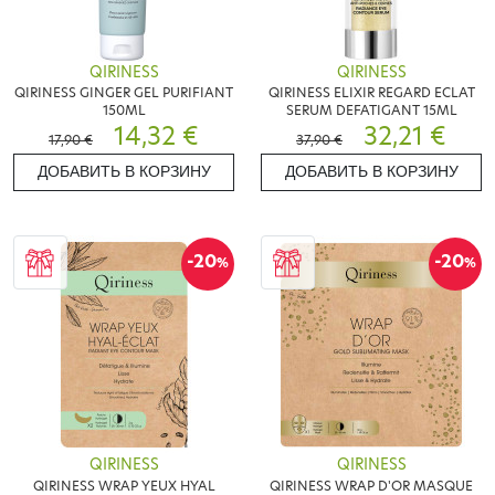
QIRINESS
QIRINESS
QIRINESS GINGER GEL PURIFIANT
QIRINESS ELIXIR REGARD ECLAT
150ML
SERUM DEFATIGANT 15ML
14,32 €
32,21 €
17,90 €
37,90 €
ДОБАВИТЬ В КОРЗИНУ
ДОБАВИТЬ В КОРЗИНУ
-20
-20
%
%
QIRINESS
QIRINESS
QIRINESS WRAP YEUX HYAL
QIRINESS WRAP D'OR MASQUE