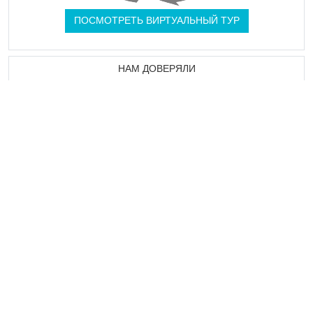
ПОСМОТРЕТЬ ВИРТУАЛЬНЫЙ ТУР
НАМ ДОВЕРЯЛИ
СМ. ОТЗЫВЫ КЛИЕНТОВ
МОЙ СЧЕТ
ПОМОЩЬ И
ОБСЛУЖИВАНИЕ
СОВЕТ
КЛИЕНТОВ
Мои сообщения
Отслеживать
Наша команда
безопасный
доступна по
свой заказ
способ оплаты
электронной почте
Спонсорское
Доставка и
через ваш личный
предложение
возврат
кабинет
Очки лояльности
Контакты и
служба