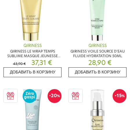
QIRINESS
QIRINESS
QIRINESS LE WRAP TEMPS
QIRINESS VOILE SOURCE D'EAU
SUBLIME MASQUE JEUNESSE
FLUIDE HYDRATATION 50ML
50ML
37,31 €
28,90 €
43,90 €
ДОБАВИТЬ В КОРЗИНУ
ДОБАВИТЬ В КОРЗИНУ
Zéro
-20
-15
%
%
gaspi