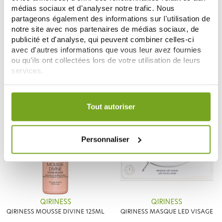
médias sociaux et d'analyser notre trafic. Nous
partageons également des informations sur l'utilisation de
QIRINESS
QIRINESS
notre site avec nos partenaires de médias sociaux, de
QIRINESS ELIXIR ACTIVE ENERGIE
QIRINESS SAUNA VISAGE BAIN
publicité et d'analyse, qui peuvent combiner celles-ci
LIFT SERUM 30ML
DE VAPEUR
avec d'autres informations que vous leur avez fournies
54,31 €
21,52 €
63,90 €
26,90 €
ou qu'ils ont collectées lors de votre utilisation de leurs
services.
ДОБАВИТЬ В КОРЗИНУ
ДОБАВИТЬ В КОРЗИНУ
Votre choix de consentement est conservé pendant une
durée de 12 mois.
Tout autoriser
-10
-30
%
%
Personnaliser
QIRINESS
QIRINESS
QIRINESS MOUSSE DIVINE 125ML
QIRINESS MASQUE LED VISAGE