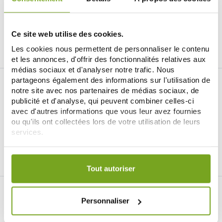
17,45 €
ДОБАВИТЬ В КОРЗИНУ
Ce site web utilise des cookies.
Les cookies nous permettent de personnaliser le contenu
et les annonces, d'offrir des fonctionnalités relatives aux
médias sociaux et d'analyser notre trafic. Nous
partageons également des informations sur l'utilisation de
notre site avec nos partenaires de médias sociaux, de
publicité et d'analyse, qui peuvent combiner celles-ci
avec d'autres informations que vous leur avez fournies
ou qu'ils ont collectées lors de votre utilisation de leurs
Je souhaite m'inscrire à la newsletter
services.
Votre choix de consentement est conservé pendant une
Facebook
Instagram
Pinterest
Tiktok
durée de 12 mois.
Tout autoriser
ИНТЕРНЕТ-АПТЕКА BALDY MÉJEAN
Personnaliser
LE SITE DE PARAPHARMACIE EN LIGNE