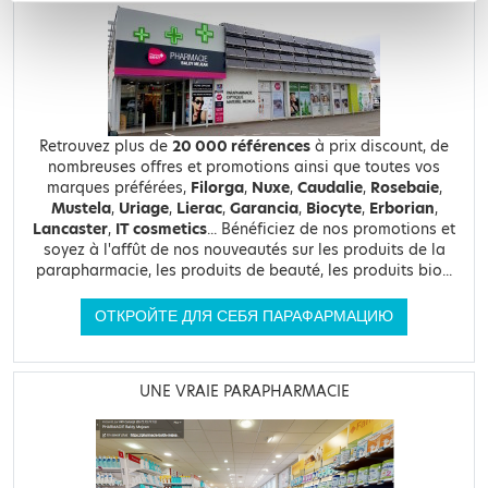
Retrouvez plus de
20 000 références
à prix discount, de
nombreuses offres et promotions ainsi que toutes vos
marques préférées,
Filorga
,
Nuxe
,
Caudalie
,
Rosebaie
,
Mustela
,
Uriage
,
Lierac
,
Garancia
,
Biocyte
,
Erborian
,
Lancaster
,
IT cosmetics
... Bénéficiez de nos promotions et
soyez à l'affût de nos nouveautés sur les produits de la
parapharmacie, les produits de beauté, les produits bio...
ОТКРОЙТЕ ДЛЯ СЕБЯ ПАРАФАРМАЦИЮ
UNE VRAIE PARAPHARMACIE