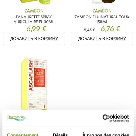
ZAMBON
ZAMBON
PANAURETTE SPRAY
ZAMBON FLUINATURAL TOUX
AURICULAIRE FL 30ML
158ML
6,99 €
6,76 €
8,45 €
ДОБАВИТЬ В КОРЗИНУ
ДОБАВИТЬ В КОРЗИНУ
ZAMBON
ASCAFLASH SPRAY ANTI
ACARIENS TOUS TEXTILES 500ML
Consentement
Détails
À propos des cookies