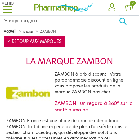
МЕНЮ
PRO
0
УЧЕТНАЯ ЗА
КОР
Accueil
марки
ZAMBON
< RETOUR AUX MARQUES
LA MARQUE ZAMBON
ZAMBON à prix discount : Votre
parapharmacie discount en ligne
vous propose les produits de la
marque ZAMBON pas cher.
ZAMBON : un regard à 360° sur la
santé humaine.
ZAMBON France est une filiale du groupe international
ZAMBON, fort d’une expérience de plus d’un siècle dans le
secteur pharmaceutique, qui développe des solutions
thérapeutiques accessibles en automédication ou