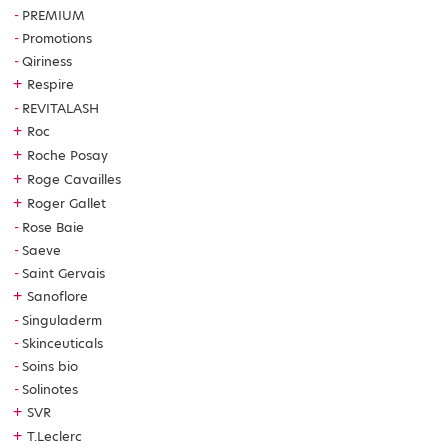
PREMIUM
Promotions
Qiriness
+
Respire
REVITALASH
+
Roc
+
Roche Posay
+
Roge Cavailles
+
Roger Gallet
Rose Baie
Saeve
Saint Gervais
+
Sanoflore
Singuladerm
Skinceuticals
Soins bio
Solinotes
+
SVR
+
T.Leclerc