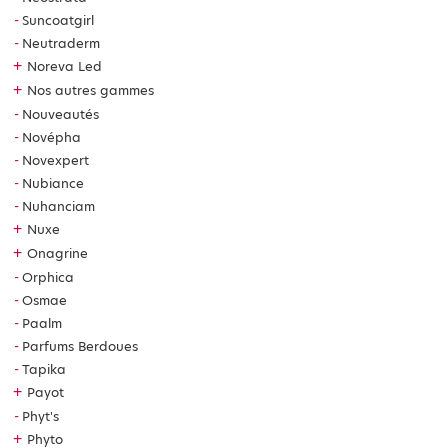
Suncoatgirl
Neutraderm
+
Noreva Led
+
Nos autres gammes
Nouveautés
Novépha
Novexpert
Nubiance
Nuhanciam
+
Nuxe
+
Onagrine
Orphica
Osmae
Paalm
Parfums Berdoues
Tapika
+
Payot
Phyt's
+
Phyto