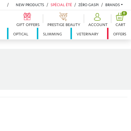
NEW PRODUCTS
SPÉCIAL ÉTÉ
ZÉRO GASPI
BRANDS
PRO
0
GIFT OFFERS
PRESTIGE BEAUTY
ACCOUNT
CART
OPTICAL
SLIMMING
VETERINARY
OFFERS