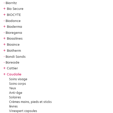
Biarritz
+
Bio Secure
+
BIOCYTE
Biodance
+
Bioderma
Bioregena
+
Biosalines
+
Biosince
+
Biotherm
Bondi Sands
Boreade
+
Cattier
+
Caudalie
Soins visage
Soins corps
Yeux
Anti-âge
Solaires
Crèmes mains, pieds et sticks
lèvres
Vinexpert capsules