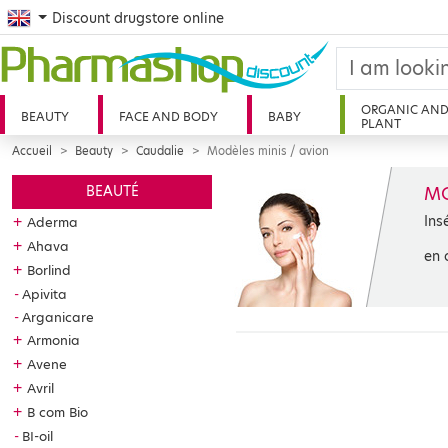
English
Discount drugstore online
ORGANIC AN
BEAUTY
FACE AND BODY
BABY
PLANT
Accueil
Beauty
Caudalie
Modèles minis / avion
MO
BEAUTÉ
Ins
+
Aderma
+
Ahava
en 
+
Borlind
Apivita
Arganicare
+
Armonia
+
Avene
+
Avril
+
B com Bio
BI-oil