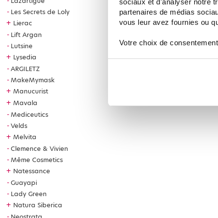
Lazartigue
sociaux et d'analyser notre t
Les Secrets de Loly
partenaires de médias sociaux
vous leur avez fournies ou qu'
+
Lierac
Lift Argan
Votre choix de consentement
Lutsine
+
Lysedia
ARGILETZ
MakeMymask
+
Manucurist
+
Mavala
Mediceutics
Velds
+
Melvita
Clemence & Vivien
Même Cosmetics
+
Natessance
Guayapi
Lady Green
+
Natura Siberica
Neostrata