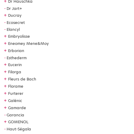
+
Dr Hauschka
Dr Jart+
+
Ducray
Ecosecret
Elancyl
+
Embryolisse
+
Eneomey Mene&Moy
+
Erborian
Esthederm
+
Eucerin
+
Filorga
+
Fleurs de Bach
+
Florame
+
Furterer
+
Galénic
+
Gamarde
Garancia
+
GOMENOL
Haut-Ségala