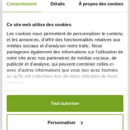
CITROBIOTIC
CITROBIOTIC
Consentement
Détails
À propos des cookies
CITROBIOTIC BIO EXTRAIT DE
CITROBIOTIC BIO EXTRAIT DE
PÉPINS DE PAMPLEMOUSSE
PÉPINS DE PAMPLEMOUSSE
110ML
15,88 €
60ML
10,32 €
18,90 €
12,90 €
Ce site web utilise des cookies.
ADD TO CART
ADD TO CART
Les cookies nous permettent de personnaliser le contenu
et les annonces, d'offrir des fonctionnalités relatives aux
médias sociaux et d'analyser notre trafic. Nous
partageons également des informations sur l'utilisation de
notre site avec nos partenaires de médias sociaux, de
publicité et d'analyse, qui peuvent combiner celles-ci
avec d'autres informations que vous leur avez fournies
ou qu'ils ont collectées lors de votre utilisation de leurs
services.
Je souhaite m'inscrire à la newsletter
Votre choix de consentement est conservé pendant une
durée de 12 mois.
Tout autoriser
Facebook
Instagram
Pinterest
Tiktok
Personnaliser
BALDY MÉJEAN ONLINE DRUGSTORE