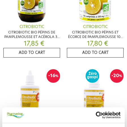
CITROBIOTIC
CITROBIOTIC
CITROBIOTIC BIO PÉPINS DE
CITROBIOTIC BIO PÉPINS ET
PAMPLEMOUSSE ET ACÉROLA 30
ÉCORCE DE PAMPLEMOUSSE 100
17,85 €
GÉLULES
COMPRIMÉS
17,80 €
ADD TO CART
ADD TO CART
Zéro
-16
-20
%
%
gaspi