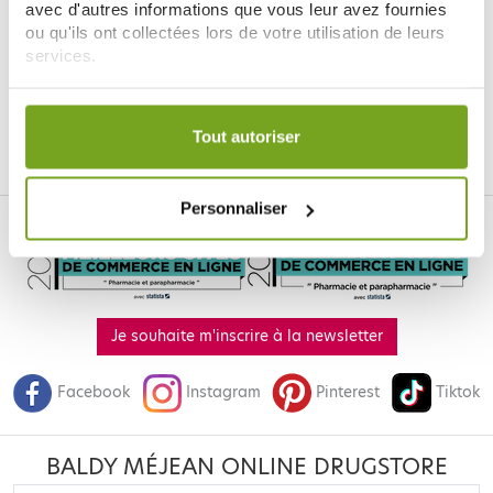
PHYTAROMASOL HUILES
PHYTAROMASOL HUILE
avec d'autres informations que vous leur avez fournies
ESSENTIELLES BERGAMOTE 250
ESSENTIELLE VERVEINE BOIS DE
ou qu'ils ont collectées lors de votre utilisation de leurs
ML SPRAY
11,02 €
HO 250 ML
10,99 €
services.
ADD TO CART
ADD TO CART
Votre choix de consentement est conservé pendant une
durée de 12 mois.
Tout autoriser
Personnaliser
Je souhaite m'inscrire à la newsletter
Facebook
Instagram
Pinterest
Tiktok
BALDY MÉJEAN ONLINE DRUGSTORE