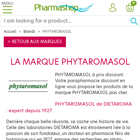
MENU
PRO
0
ACCOUNT
CAR
Accueil
Brands
PHYTAROMASOL
< RETOUR AUX MARQUES
LA MARQUE PHYTAROMASOL
PHYTAROMASOL à prix discount :
Votre parapharmacie discount en
ligne vous propose les produits de la
marque PHYTAROMASOL pas cher.
PHYTAROMASOL de DIETAROMA
: expert depuis 1927.
Derrière chaque belle réussite, se cache une histoire de vie.
Celle des laboratoires DIETAROMA est étroitement liée à la
passion de son fondateur, un docteur en pharmacie féru de
botanique qui en 1927, entame des recherches en phyto-