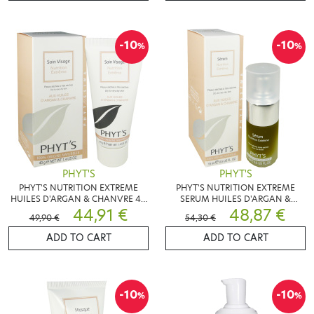
-10
-10
%
%
PHYT'S
PHYT'S
PHYT'S NUTRITION EXTREME
PHYT'S NUTRITION EXTREME
HUILES D'ARGAN & CHANVRE 40
SERUM HUILES D'ARGAN &
44,91 €
G
CHANVRE 15 ML
48,87 €
49,90 €
54,30 €
ADD TO CART
ADD TO CART
-10
-10
%
%