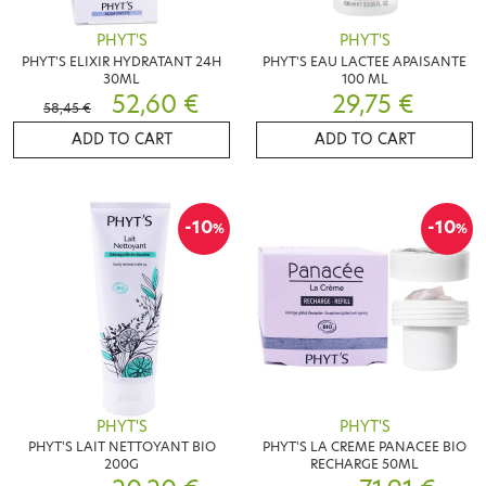
PHYT'S
PHYT'S
PHYT'S ELIXIR HYDRATANT 24H
PHYT'S EAU LACTEE APAISANTE
30ML
100 ML
52,60 €
29,75 €
58,45 €
ADD TO CART
ADD TO CART
-10
-10
%
%
PHYT'S
PHYT'S
PHYT'S LAIT NETTOYANT BIO
PHYT'S LA CREME PANACEE BIO
200G
RECHARGE 50ML