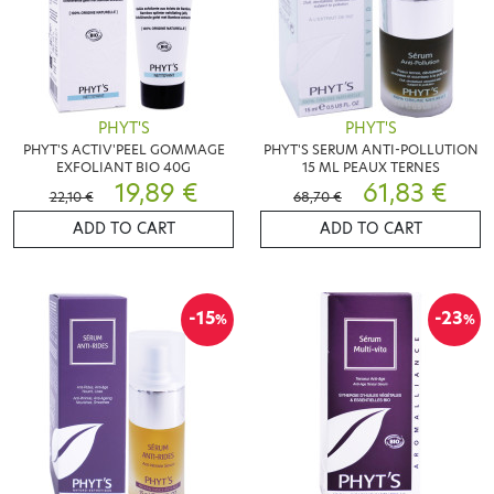
PHYT'S
PHYT'S
PHYT'S ACTIV'PEEL GOMMAGE
PHYT'S SERUM ANTI-POLLUTION
EXFOLIANT BIO 40G
15 ML PEAUX TERNES
19,89 €
61,83 €
22,10 €
68,70 €
ADD TO CART
ADD TO CART
-15
-23
%
%