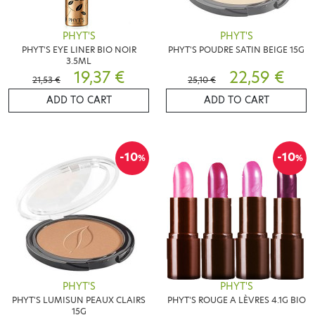
PHYT'S
PHYT'S
PHYT'S EYE LINER BIO NOIR
PHYT'S POUDRE SATIN BEIGE 15G
3.5ML
19,37 €
22,59 €
21,53 €
25,10 €
ADD TO CART
ADD TO CART
-10
-10
%
%
PHYT'S
PHYT'S
PHYT'S LUMISUN PEAUX CLAIRS
PHYT'S ROUGE A LÈVRES 4.1G BIO
15G