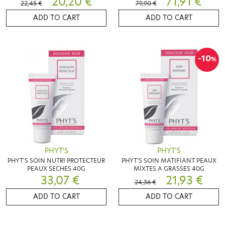
20,20 €
71,91 €
22,45 €
79,90 €
ADD TO CART
ADD TO CART
-10
%
PHYT'S
PHYT'S
PHYT'S SOIN NUTRI PROTECTEUR
PHYT'S SOIN MATIFIANT PEAUX
PEAUX SECHES 40G
MIXTES A GRASSES 40G
33,07 €
21,93 €
24,36 €
ADD TO CART
ADD TO CART