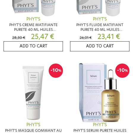
PHYT'S
PHYT'S
PHYT'S CREME MATIFIANTE
PHYT'S FLUIDE MATIFIANT
PURETE 40 ML HUILES
PURETE 40 ML HUILES
ESSENTIELLES
25,47 €
ESSENTIELLES
23,41 €
28,30 €
26,01 €
ADD TO CART
ADD TO CART
-10
-10
%
%
PHYT'S
PHYT'S
PHYT'S MASQUE GOMMANT AU
PHYT'S SERUM PURETE HUILES