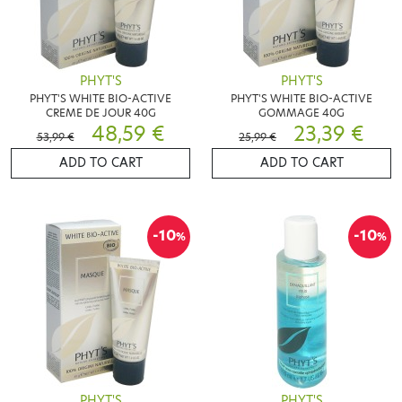
PHYT'S
PHYT'S
PHYT'S WHITE BIO-ACTIVE
PHYT'S WHITE BIO-ACTIVE
CREME DE JOUR 40G
GOMMAGE 40G
48,59 €
23,39 €
53,99 €
25,99 €
ADD TO CART
ADD TO CART
-10
-10
%
%
PHYT'S
PHYT'S