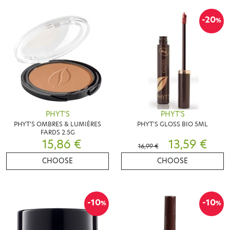
-20
%
PHYT'S
PHYT'S
PHYT'S OMBRES & LUMIÈRES
PHYT'S GLOSS BIO 5ML
FARDS 2.5G
15,86 €
13,59 €
16,99 €
CHOOSE
CHOOSE
-10
-10
%
%