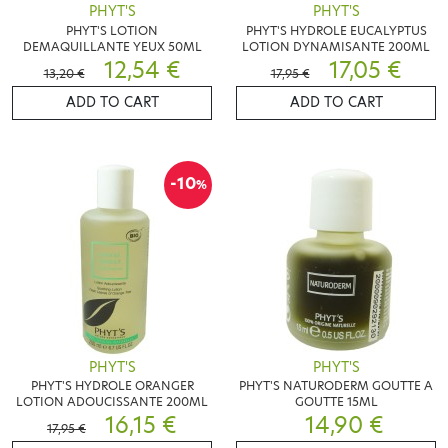
PHYT'S
PHYT'S
PHYT'S LOTION
PHYT'S HYDROLE EUCALYPTUS
DEMAQUILLANTE YEUX 50ML
LOTION DYNAMISANTE 200ML
12,54 €
17,05 €
13,20 €
17,95 €
ADD TO CART
ADD TO CART
-10
%
PHYT'S
PHYT'S
PHYT'S HYDROLE ORANGER
PHYT'S NATURODERM GOUTTE A
LOTION ADOUCISSANTE 200ML
GOUTTE 15ML
16,15 €
14,90 €
17,95 €