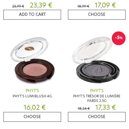
23,39 €
17,09 €
25,99 €
18,99 €
ADD TO CART
CHOOSE
-5
%
PHYT'S
PHYT'S
PHYT'S LUMIBLUSH 4G
PHYT'S TRÉSOR DE LUMIÈRE
FARDS 2.5G
16,02 €
17,33 €
18,24 €
CHOOSE
CHOOSE