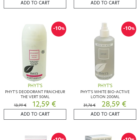
ADD TO CART
ADD TO CART
-10
-10
%
%
PHYT'S
PHYT'S
PHYT'S DEODORANT FRAICHEUR
PHYT'S WHITE BIO-ACTIVE
THE VERT 50ML
LOTION 200ML
12,59 €
28,59 €
13,99 €
31,76 €
ADD TO CART
ADD TO CART
-10
-10