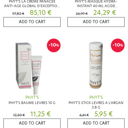
PHYT'S LA CREME PANACEE
PHYT'S MASQUE HYDRA-
ANTI-AGE GLOBAL D'EXCEPTION
INSTANT 40 ML ACIDE
50ML
85,10 €
HYALURONIQUE
24,29 €
97,82 €
26,99 €
ADD TO CART
ADD TO CART
-10
-10
%
%
PHYT'S
PHYT'S
PHYT'S BAUME LEVRES 10 G
PHYT'S STICK LEVRES A L'ARGAN
3.8 G
11,25 €
5,95 €
12,50 €
6,61 €
ADD TO CART
ADD TO CART