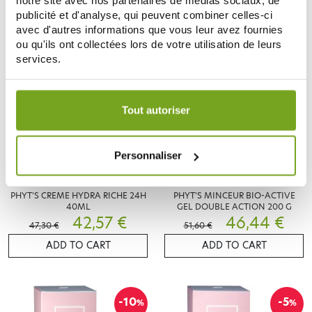
notre site avec nos partenaires de médias sociaux, de
publicité et d'analyse, qui peuvent combiner celles-ci
avec d'autres informations que vous leur avez fournies
ou qu'ils ont collectées lors de votre utilisation de leurs
-10
-10
%
%
services.
Votre choix de consentement est conservé pendant une
durée de 12 mois.
Tout autoriser
Personnaliser
PHYT'S
PHYT'S
PHYT'S CREME HYDRA RICHE 24H
PHYT'S MINCEUR BIO-ACTIVE
40ML
GEL DOUBLE ACTION 200 G
42,57 €
46,44 €
47,30 €
51,60 €
ADD TO CART
ADD TO CART
-10
-5
%
%