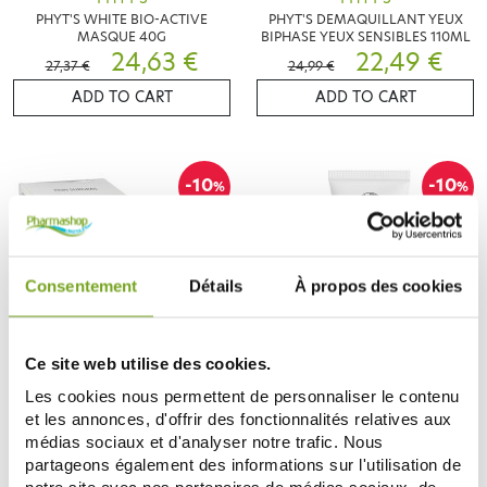
PHYT'S WHITE BIO-ACTIVE
PHYT'S DEMAQUILLANT YEUX
MASQUE 40G
BIPHASE YEUX SENSIBLES 110ML
24,63 €
22,49 €
27,37 €
24,99 €
ADD TO CART
ADD TO CART
-10
-10
%
%
Consentement
Détails
À propos des cookies
Ce site web utilise des cookies.
PHYT'S
PHYT'S
Les cookies nous permettent de personnaliser le contenu
PHYT'S PAIN SURGRAS 100G
PHYT'S CREME HYDRATANTE 24H
et les annonces, d'offrir des fonctionnalités relatives aux
40 ML
8,37 €
38,69 €
médias sociaux et d'analyser notre trafic. Nous
9,30 €
42,99 €
partageons également des informations sur l'utilisation de
ADD TO CART
ADD TO CART