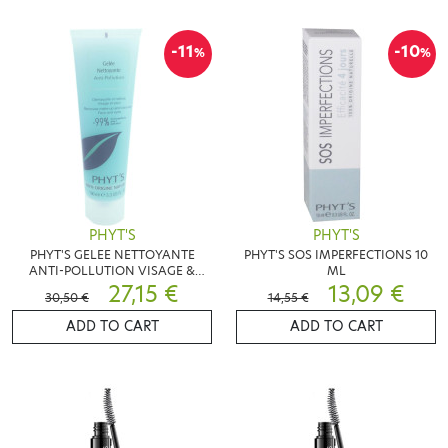
-11
-10
%
%
PHYT'S
PHYT'S
PHYT'S GELEE NETTOYANTE
PHYT'S SOS IMPERFECTIONS 10
ANTI-POLLUTION VISAGE &
ML
YEUX 100ML
27,15 €
13,09 €
30,50 €
14,55 €
ADD TO CART
ADD TO CART