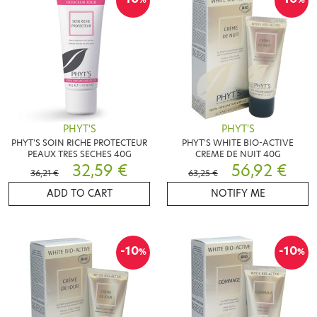
%
%
PHYT'S
PHYT'S
PHYT'S SOIN RICHE PROTECTEUR
PHYT'S WHITE BIO-ACTIVE
PEAUX TRES SECHES 40G
CREME DE NUIT 40G
32,59 €
56,92 €
36,21 €
63,25 €
ADD TO CART
NOTIFY ME
-10
-10
%
%