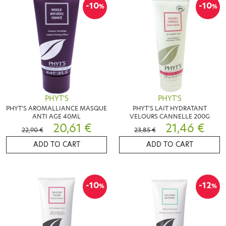
-10
-10
%
%
PHYT'S
PHYT'S
PHYT'S AROMALLIANCE MASQUE
PHYT'S LAIT HYDRATANT
ANTI AGE 40ML
VELOURS CANNELLE 200G
20,61 €
21,46 €
22,90 €
23,85 €
ADD TO CART
ADD TO CART
-10
-12
%
%