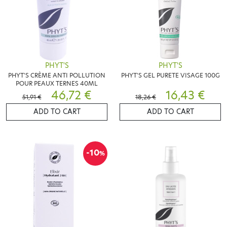
PHYT'S
PHYT'S
PHYT'S CRÈME ANTI POLLUTION
PHYT'S GEL PURETE VISAGE 100G
POUR PEAUX TERNES 40ML
46,72 €
16,43 €
51,91 €
18,26 €
ADD TO CART
ADD TO CART
-10
%