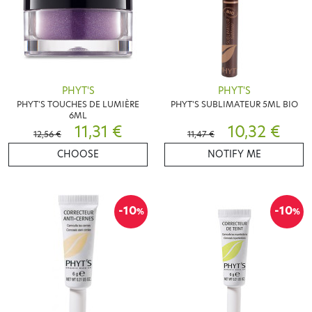
PHYT'S
PHYT'S
PHYT'S TOUCHES DE LUMIÈRE
PHYT'S SUBLIMATEUR 5ML BIO
6ML
11,31 €
10,32 €
12,56 €
11,47 €
CHOOSE
NOTIFY ME
-10
-10
%
%