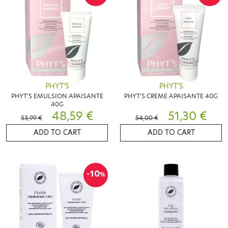
PHYT'S
PHYT'S
PHYT'S EMULSION APAISANTE
PHYT'S CREME APAISANTE 40G
40G
48,59 €
51,30 €
53,99 €
54,00 €
ADD TO CART
ADD TO CART
-10
%