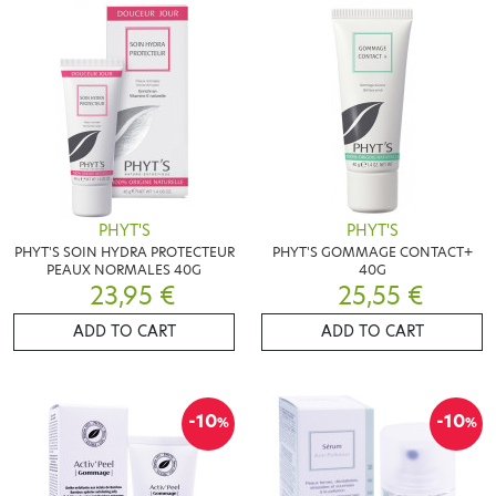
PHYT'S
PHYT'S
PHYT'S SOIN HYDRA PROTECTEUR
PHYT'S GOMMAGE CONTACT+
PEAUX NORMALES 40G
40G
23,95 €
25,55 €
ADD TO CART
ADD TO CART
-10
-10
%
%