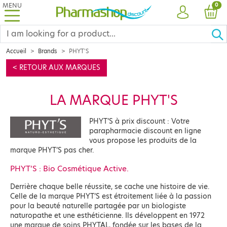
MENU
PRO
0
ACCOUNT
CAR
Accueil
Brands
PHYT'S
< RETOUR AUX MARQUES
LA MARQUE PHYT'S
PHYT’S à prix discount : Votre
parapharmacie discount en ligne
vous propose les produits de la
marque PHYT’S pas cher.
PHYT’S : Bio Cosmétique Active.
Derrière chaque belle réussite, se cache une histoire de vie.
Celle de la marque PHYT’S est étroitement liée à la passion
pour la beauté naturelle partagée par un biologiste
naturopathe et une esthéticienne. Ils développent en 1972
une marque de soins PHYTAL, fondée sur les bases de la