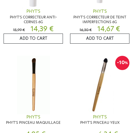
PHYT'S
PHYT'S
PHYT'S CORRECTEUR ANTI-
PHYT'S CORRECTEUR DE TEINT
CERNES 6G
IMPERFECTIONS 6G
14,39 €
14,67 €
15,99 €
16,30 €
ADD TO CART
ADD TO CART
-10
%
PHYT'S
PHYT'S
PHYT'S PINCEAU MAQUILLAGE
PHYT'S PINCEAU YEUX