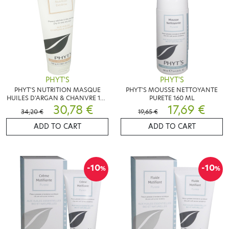
PHYT'S
PHYT'S
PHYT'S NUTRITION MASQUE
PHYT'S MOUSSE NETTOYANTE
HUILES D'ARGAN & CHANVRE 100
PURETE 160 ML
30,78 €
G
17,69 €
34,20 €
19,65 €
ADD TO CART
ADD TO CART
-10
-10
%
%