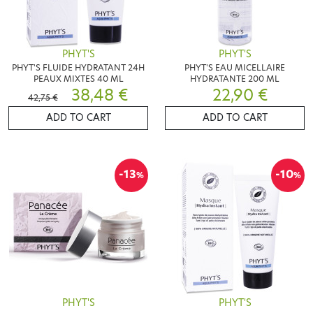
PHYT'S
PHYT'S
PHYT'S FLUIDE HYDRATANT 24H
PHYT'S EAU MICELLAIRE
PEAUX MIXTES 40 ML
HYDRATANTE 200 ML
38,48 €
22,90 €
42,75 €
ADD TO CART
ADD TO CART
-13
-10
%
%
PHYT'S
PHYT'S