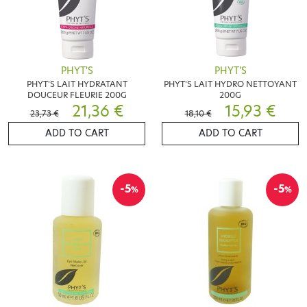
PHYT'S
PHYT'S
PHYT'S LAIT HYDRATANT
PHYT'S LAIT HYDRO NETTOYANT
DOUCEUR FLEURIE 200G
200G
21,36 €
15,93 €
23,73 €
18,10 €
ADD TO CART
ADD TO CART
-5
-5
%
%