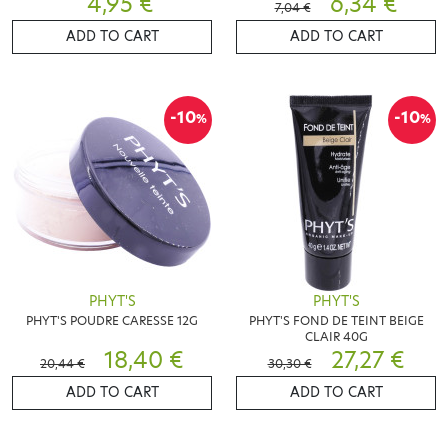
4,95 €
6,34 €
7,04 €
ADD TO CART
ADD TO CART
-10
-10
%
%
PHYT'S
PHYT'S
PHYT'S POUDRE CARESSE 12G
PHYT'S FOND DE TEINT BEIGE
CLAIR 40G
18,40 €
27,27 €
20,44 €
30,30 €
ADD TO CART
ADD TO CART