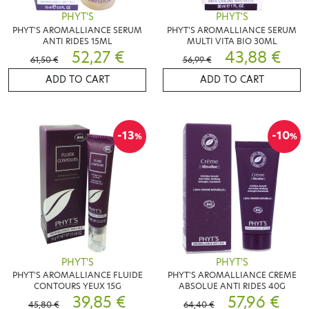
PHYT'S
PHYT'S
PHYT'S AROMALLIANCE SERUM
PHYT'S AROMALLIANCE SERUM
ANTI RIDES 15ML
MULTI VITA BIO 30ML
52,27 €
43,88 €
61,50 €
56,99 €
ADD TO CART
ADD TO CART
-13
-10
%
%
PHYT'S
PHYT'S
PHYT'S AROMALLIANCE FLUIDE
PHYT'S AROMALLIANCE CREME
CONTOURS YEUX 15G
ABSOLUE ANTI RIDES 40G
39,85 €
57,96 €
45,80 €
64,40 €