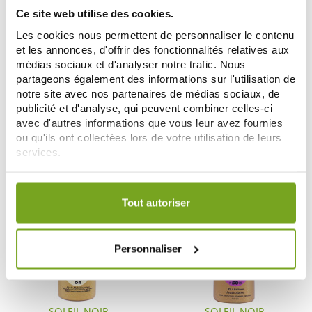
Ce site web utilise des cookies.
Les cookies nous permettent de personnaliser le contenu
et les annonces, d'offrir des fonctionnalités relatives aux
SOLEIL NOIR
SOLEIL NOIR
médias sociaux et d'analyser notre trafic. Nous
SOLEIL NOIR LAIT VITAMINE
SOLEIL NOIR HUILE SECHE
partageons également des informations sur l'utilisation de
HYDRATATION INTENSE 150ML
VITAMINEE SPF15 SPRAY 150ML
notre site avec nos partenaires de médias sociaux, de
17,42 €
16,19 €
17,99 €
publicité et d'analyse, qui peuvent combiner celles-ci
avec d'autres informations que vous leur avez fournies
ADD TO CART
ADD TO CART
ou qu'ils ont collectées lors de votre utilisation de leurs
services.
Votre choix de consentement est conservé pendant une
-15
-10
%
%
durée de 12 mois.
Tout autoriser
Personnaliser