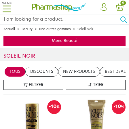
MENU
PRO
0
ACCOUNT
CAR
Accueil
Beauty
Nos autres gammes
Soleil Noir
Menu Beauté
SOLEIL NOIR
Insérer votre contenu ici
TOUS
DISCOUNTS
NEW PRODUCTS
BEST DEALS
en cliquant sur le bouton "Modifier le contenu"
FILTRER
TRIER
-10
-10
%
%