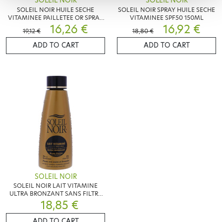
SOLEIL NOIR
SOLEIL NOIR
SOLEIL NOIR HUILE SECHE
SOLEIL NOIR SPRAY HUILE SECHE
VITAMINEE PAILLETEE OR SPRAY
VITAMINEE SPF50 150ML
150ML
16,26 €
16,92 €
19,12 €
18,80 €
ADD TO CART
ADD TO CART
SOLEIL NOIR
SOLEIL NOIR LAIT VITAMINE
ULTRA BRONZANT SANS FILTRE
18,85 €
150ML
ADD TO CART