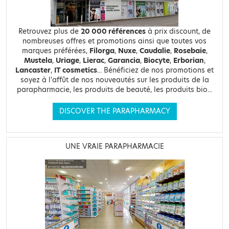
Retrouvez plus de
20 000 références
à prix discount, de
nombreuses offres et promotions ainsi que toutes vos
marques préférées,
Filorga
,
Nuxe
,
Caudalie
,
Rosebaie
,
Mustela
,
Uriage
,
Lierac
,
Garancia
,
Biocyte
,
Erborian
,
Lancaster
,
IT cosmetics
... Bénéficiez de nos promotions et
soyez à l'affût de nos nouveautés sur les produits de la
parapharmacie, les produits de beauté, les produits bio...
DISCOVER THE PARAPHARMACY
UNE VRAIE PARAPHARMACIE