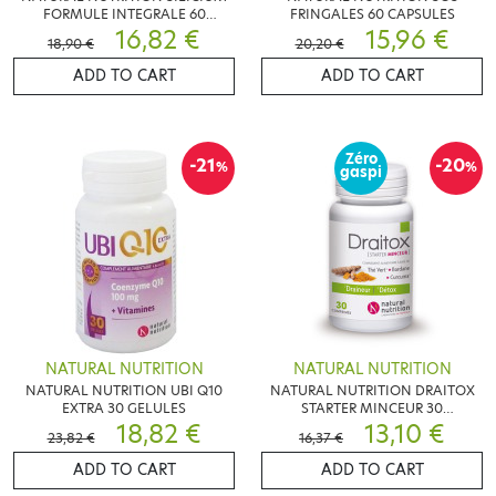
FORMULE INTEGRALE 60
FRINGALES 60 CAPSULES
CAPSULES
16,82 €
15,96 €
18,90 €
20,20 €
ADD TO CART
ADD TO CART
Zéro
-21
-20
%
%
gaspi
NATURAL NUTRITION
NATURAL NUTRITION
NATURAL NUTRITION UBI Q10
NATURAL NUTRITION DRAITOX
EXTRA 30 GELULES
STARTER MINCEUR 30
18,82 €
COMPRIMES
13,10 €
23,82 €
16,37 €
ADD TO CART
ADD TO CART