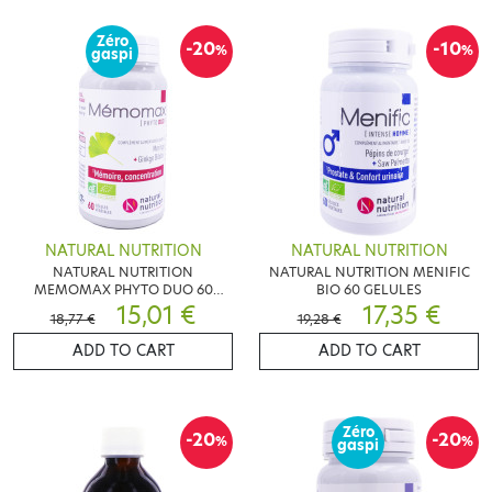
Zéro
-20
-10
%
%
gaspi
NATURAL NUTRITION
NATURAL NUTRITION
NATURAL NUTRITION
NATURAL NUTRITION MENIFIC
MEMOMAX PHYTO DUO 60
BIO 60 GELULES
GELULES
15,01 €
17,35 €
18,77 €
19,28 €
ADD TO CART
ADD TO CART
Zéro
-20
-20
%
%
gaspi