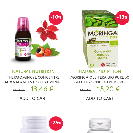
-10
-13
%
%
NATURAL NUTRITION
NATURAL NUTRITION
THERMOMINCYL CONCENTRE
MORINGA OLEIFERA BIO PURE 60
AUX 9 PLANTES GOUT AGRUMES
GELULES CONCENTRE DE VIE
250ML
13,46 €
15,20 €
14,95 €
17,47 €
ADD TO CART
ADD TO CART
-26
%