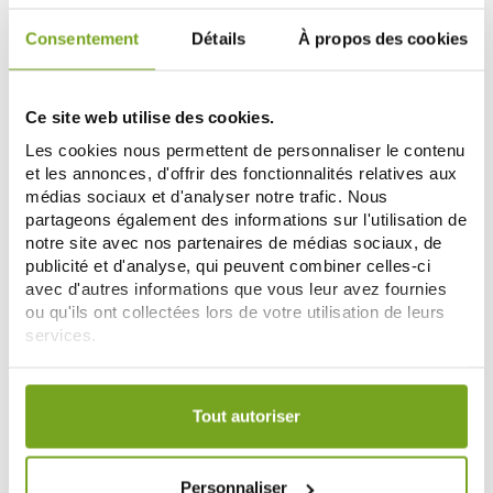
Consentement
Détails
À propos des cookies
NATURAL NUTRITION
NATURAL NUTRITION
NATURAL NUTRITION DERMOJUV
NATURAL NUTRITION KUDZEN 60
COLLAGEN+ 60 GELULES
GELULES
Ce site web utilise des cookies.
18,58 €
13,59 €
23,22 €
16,99 €
Les cookies nous permettent de personnaliser le contenu
ADD TO CART
ADD TO CART
et les annonces, d'offrir des fonctionnalités relatives aux
médias sociaux et d'analyser notre trafic. Nous
partageons également des informations sur l'utilisation de
notre site avec nos partenaires de médias sociaux, de
Zéro
-20
-16
%
%
gaspi
publicité et d'analyse, qui peuvent combiner celles-ci
avec d'autres informations que vous leur avez fournies
ou qu'ils ont collectées lors de votre utilisation de leurs
services.
Votre choix de consentement est conservé pendant une
durée de 12 mois.
Tout autoriser
NATURAL NUTRITION
NATURAL NUTRITION
NATURAL NUTRITION LIPOSTAB
NATURAL NUTRITION BRONZ
Personnaliser
90 CAPSULES
CONTROL 120 GELULES