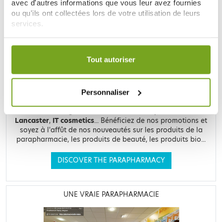
LE SITE DE PARAPHARMACIE EN LIGNE
avec d'autres informations que vous leur avez fournies
ou qu'ils ont collectées lors de votre utilisation de leurs
services.
Votre choix de consentement est conservé pendant une
durée de 12 mois.
Tout autoriser
Retrouvez plus de
20 000 références
à prix discount, de
nombreuses offres et promotions ainsi que toutes vos
Personnaliser
marques préférées,
Filorga
,
Nuxe
,
Caudalie
,
Rosebaie
,
Mustela
,
Uriage
,
Lierac
,
Garancia
,
Biocyte
,
Erborian
,
Lancaster
,
IT cosmetics
... Bénéficiez de nos promotions et
soyez à l'affût de nos nouveautés sur les produits de la
parapharmacie, les produits de beauté, les produits bio...
DISCOVER THE PARAPHARMACY
UNE VRAIE PARAPHARMACIE