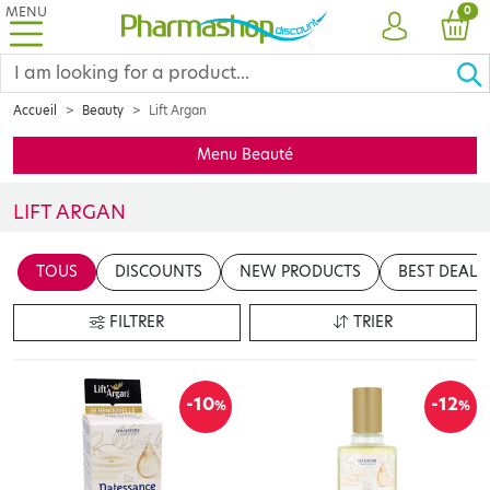
MENU
PRO
0
ACCOUNT
CAR
Accueil
Beauty
Lift Argan
Menu Beauté
LIFT ARGAN
Insérer votre contenu ici
TOUS
DISCOUNTS
NEW PRODUCTS
BEST DEALS
en cliquant sur le bouton "Modifier le contenu"
FILTRER
TRIER
-10
-12
%
%