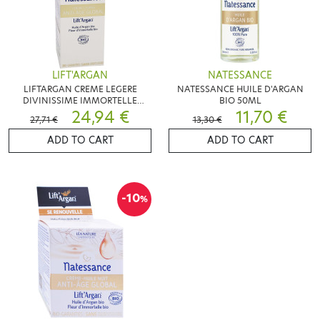
LIFT'ARGAN
NATESSANCE
LIFTARGAN CREME LEGERE
NATESSANCE HUILE D'ARGAN
DIVINISSIME IMMORTELLE
BIO 50ML
T50ML
24,94 €
11,70 €
27,71 €
13,30 €
ADD TO CART
ADD TO CART
-10
%