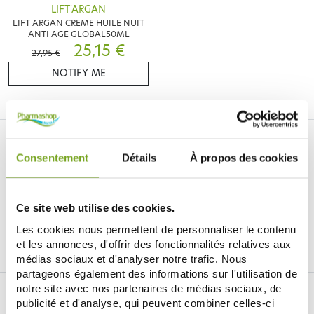
LIFT'ARGAN
LIFT ARGAN CREME HUILE NUIT
ANTI AGE GLOBAL50ML
25,15 €
27,95 €
NOTIFY ME
Consentement
Détails
À propos des cookies
Ce site web utilise des cookies.
Je souhaite m'inscrire à la newsletter
Les cookies nous permettent de personnaliser le contenu
et les annonces, d'offrir des fonctionnalités relatives aux
Facebook
Instagram
Pinterest
Tiktok
médias sociaux et d'analyser notre trafic. Nous
partageons également des informations sur l'utilisation de
notre site avec nos partenaires de médias sociaux, de
BALDY MÉJEAN ONLINE DRUGSTORE
publicité et d'analyse, qui peuvent combiner celles-ci