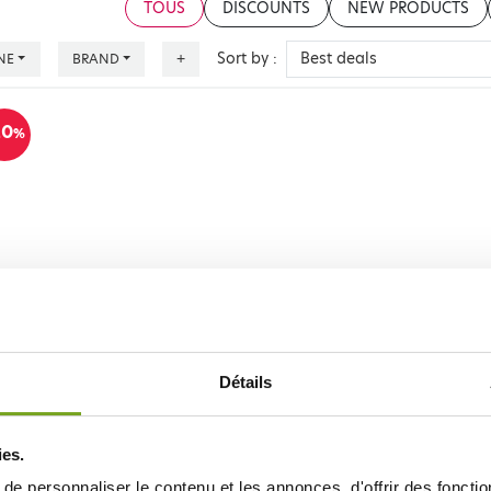
TOUS
DISCOUNTS
NEW PRODUCTS
Sort by :
NE
BRAND
+
20
%
'ALOE
Détails
ies.
e personnaliser le contenu et les annonces, d'offrir des fonctio