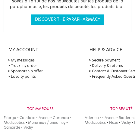
soyez à l'affût de nos nouveautés sur les produits de la
parapharmacie, les produits de beauté, les produits bio...
DISCOVER THE PARAPHARMACY
MY ACCOUNT
HELP & ADVICE
My messages
Secure payment
Track my order
Delivery & returns
Sponsorship offer
Contact & Customer Ser
Loyalty points
Frequently Asked Quest
TOP MARQUES
TOP BEAUTÉ
Filorga
-
Caudalie
-
Avene
-
Garancia
-
Aderma
-
-
Avene
-
Bioderm
Mediceutics
-
Mene moy / eneomey
-
Mediceutics
-
Nuxe
-
Vichy
-
Gamarde
-
Vichy