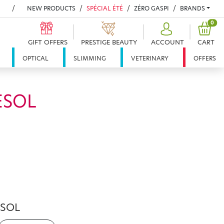
NEW PRODUCTS
SPÉCIAL ÉTÉ
ZÉRO GASPI
BRANDS
PRO
0
GIFT OFFERS
PRESTIGE BEAUTY
ACCOUNT
CART
OPTICAL
SLIMMING
VETERINARY
OFFERS
ESOL
ESOL