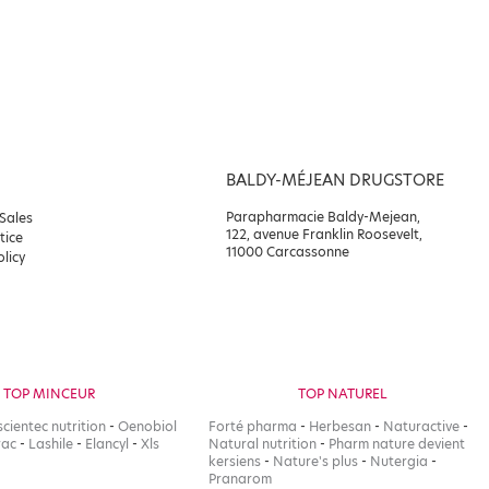
BALDY-MÉJEAN DRUGSTORE
Parapharmacie Baldy-Mejean,
 Sales
122, avenue Franklin Roosevelt,
tice
11000 Carcassonne
olicy
TOP MINCEUR
TOP NATUREL
scientec nutrition
-
Oenobiol
Forté pharma
-
Herbesan
-
Naturactive
-
rac
-
Lashile
-
Elancyl
-
Xls
Natural nutrition
-
Pharm nature devient
kersiens
-
Nature's plus
-
Nutergia
-
Pranarom