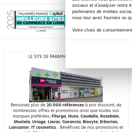
sociaux et d'analyser notre t
partenaires de médias sociaux
vous leur avez fournies ou qu'
Votre choix de consentement
LE SITE DE PARAPHARMACIE EN LIGNE
Retrouvez plus de
20 000 références
à prix discount, de
nombreuses offres et promotions ainsi que toutes vos
marques préférées,
Filorga
,
Nuxe
,
Caudalie
,
Rosebaie
,
Mustela
,
Uriage
,
Lierac
,
Garancia
,
Biocyte
,
Erborian
,
Lancaster
,
IT cosmetics
... Bénéficiez de nos promotions et