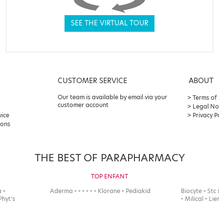
SEE THE VIRTUAL TOUR
CUSTOMER SERVICE
ABOUT
Our team is available by email via your
Terms of
customer account
Legal No
vice
Privacy P
ions
THE BEST OF PARAPHARMACY
TOP ENFANT
a
-
Aderma
-
-
-
-
-
-
Klorane
-
Pediakid
Biocyte
-
Stc 
Phyt's
-
Milical
-
Lie