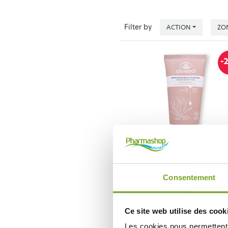
Filter by
ACTION
ZO
-
ALOESOL
ALOESOL CRÈME RÉPARATRICE À L
VERA BIO 150ML
Consentement
8,72 €
10,90 €
ADD TO CART
Ce site web utilise des cook
Les cookies nous permettent d