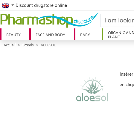
English
Discount drugstore online
ORGANIC AN
BEAUTY
FACE AND BODY
BABY
PLANT
Accueil
Brands
ALOESOL
Insérer
en cliq