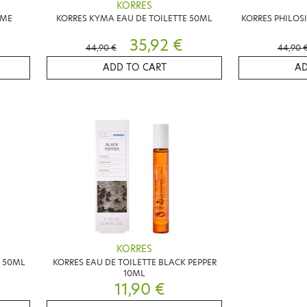
KORRES
MME
KORRES KYMA EAU DE TOILETTE 50ML
KORRES PHILOS
35,92 €
44,90 €
44,90 
ADD TO CART
AD
KORRES
S 50ML
KORRES EAU DE TOILETTE BLACK PEPPER
10ML
11,90 €