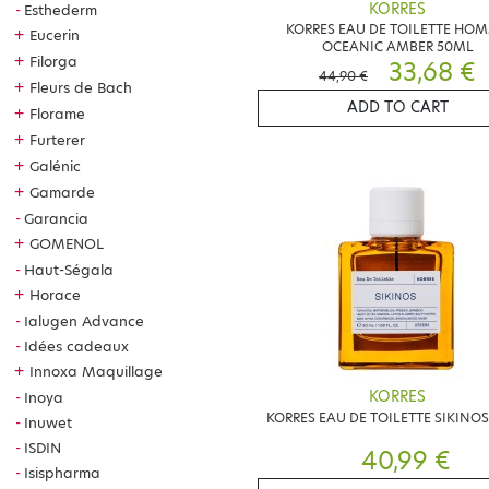
KORRES
Esthederm
KORRES EAU DE TOILETTE HO
+
Eucerin
OCEANIC AMBER 50ML
+
Filorga
33,68 €
44,90 €
+
Fleurs de Bach
ADD TO CART
+
Florame
+
Furterer
+
Galénic
+
Gamarde
Garancia
+
GOMENOL
Haut-Ségala
+
Horace
Ialugen Advance
Idées cadeaux
+
Innoxa Maquillage
KORRES
Inoya
KORRES EAU DE TOILETTE SIKINO
Inuwet
ISDIN
40,99 €
Isispharma