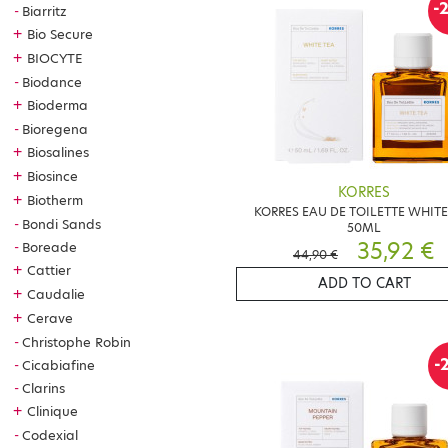
-
Biarritz
+
Bio Secure
+
BIOCYTE
Biodance
+
Bioderma
Bioregena
+
Biosalines
+
Biosince
KORRES
+
Biotherm
KORRES EAU DE TOILETTE WHITE
Bondi Sands
50ML
35,92 €
Boreade
44,90 €
+
Cattier
ADD TO CART
+
Caudalie
+
Cerave
Christophe Robin
-
Cicabiafine
Clarins
+
Clinique
Codexial