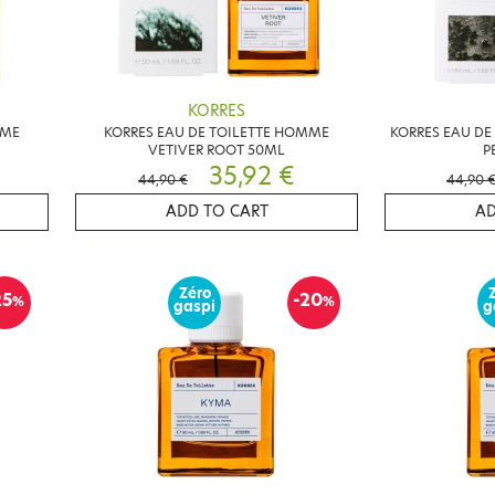
KORRES
MME
KORRES EAU DE TOILETTE HOMME
KORRES EAU DE
VETIVER ROOT 50ML
P
35,92 €
44,90 €
44,90 
ADD TO CART
AD
Zéro
25
-20
%
%
gaspi
g