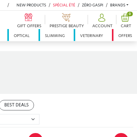
NEW PRODUCTS
SPÉCIAL ÉTÉ
ZÉRO GASPI
BRANDS
PRO
0
GIFT OFFERS
PRESTIGE BEAUTY
ACCOUNT
CART
OPTICAL
SLIMMING
VETERINARY
OFFERS
BEST DEALS