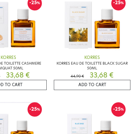
-25
-25
%
%
KORRES
KORRES
DE TOILETTE CASHMERE
KORRES EAU DE TOILETTE BLACK SUGAR
MQUAT 50ML
50ML
33,68 €
33,68 €
€
44,90 €
D TO CART
ADD TO CART
-25
-25
%
%