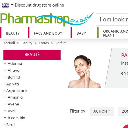
English
Discount drugstore online
ORGANIC AN
BEAUTY
FACE AND BODY
BABY
PLANT
Accueil
Beauty
Korres
Parfum
P
BEAUTÉ
Ins
+
Aderma
+
Ahava
en 
+
Borlind
Apivita
Arganicare
+
Armonia
+
Avene
+
Avril
Filter by
ACTION
ZO
+
B com Bio
BI-oil