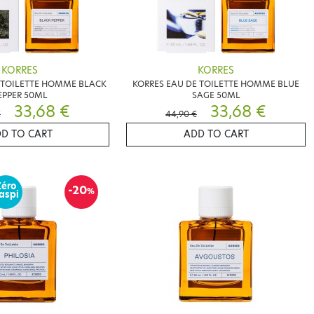
KORRES
KORRES
 TOILETTE HOMME BLACK
KORRES EAU DE TOILETTE HOMME BLUE
EPPER 50ML
SAGE 50ML
33,68 €
33,68 €
€
44,90 €
D TO CART
ADD TO CART
Zéro
-20
%
aspi