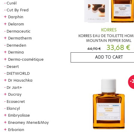
Curél
Cut By Fred
+
Darphin
+
Delarom
KORRES
Dermaceutic
KORRES EAU DE TOILETTE HO
+
Dermatherm
MOUNTAIN PEPPER 50ML
Dermeden
33,68 €
44,90 €
+
Dermina
ADD TO CART
+
Dermo-cosmétique
Desert
DIETWORLD
+
Dr Hauschka
-
Dr Jart+
+
Ducray
Ecosecret
Elancyl
+
Embryolisse
+
Eneomey Mene&Moy
+
Erborian