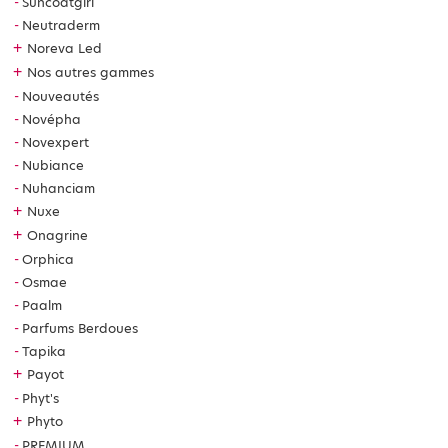
Suncoatgirl
Neutraderm
+
Noreva Led
+
Nos autres gammes
Nouveautés
Novépha
Novexpert
Nubiance
Nuhanciam
+
Nuxe
+
Onagrine
Orphica
Osmae
Paalm
Parfums Berdoues
Tapika
+
Payot
Phyt's
+
Phyto
PREMIUM