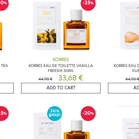
20
-25
%
%
KORRES
 TEA
KORRES EAU DE TOILETTE VANILLA
KORRES EAU 
FREESIA 50ML
KU
33,68 €
44,90 €
44,90 
ADD TO CART
AD
Zéro
25
-20
%
%
gaspi