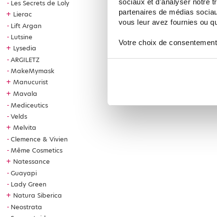
sociaux et d'analyser notre t
Les Secrets de Loly
partenaires de médias sociaux
+
Lierac
vous leur avez fournies ou qu'
Lift Argan
Lutsine
Votre choix de consentement
+
Lysedia
ARGILETZ
MakeMymask
+
Manucurist
+
Mavala
Mediceutics
Velds
+
Melvita
Clemence & Vivien
Même Cosmetics
+
Natessance
Guayapi
Lady Green
+
Natura Siberica
Neostrata