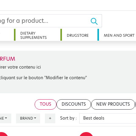
D
DIETARY
DRUGSTORE
MEN AND SPORT
SUPPLEMENTS
ARFUM
érer votre contenu ici
cliquant sur le bouton "Modifier le contenu"
TOUS
DISCOUNTS
NEW PRODUCTS
Sort by :
NE
BRAND
+