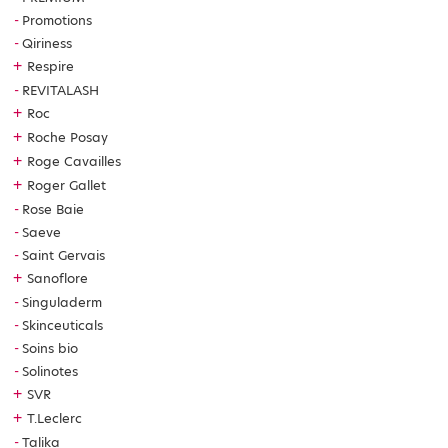
Promotions
Qiriness
+
Respire
REVITALASH
+
Roc
+
Roche Posay
+
Roge Cavailles
+
Roger Gallet
Rose Baie
Saeve
Saint Gervais
+
Sanoflore
Singuladerm
Skinceuticals
Soins bio
Solinotes
+
SVR
+
T.Leclerc
Talika