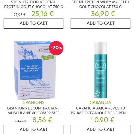
STC NUTRITION VEGETAL
STC NUTRITION WHEY MUSCLE+
PROTEIN GOUT CHOCOLAT 750 G
GOUT CHOCOLAT 750 G
25,16 €
36,90 €
27,95 €
ADD TO CART
ADD TO CART
-20
%
GRANIONS
GARANCIA
GRANIONS DECONTRACTANT
GARANCIA AQUA RÊVES TU
MUSCULAIRE 60 COMPRIMES
BRUME OCÉANIQUE DES SIRÈNES
MAGNESIUM
8,56 €
10,90 €
200 ML
10,71 €
ADD TO CART
ADD TO CART