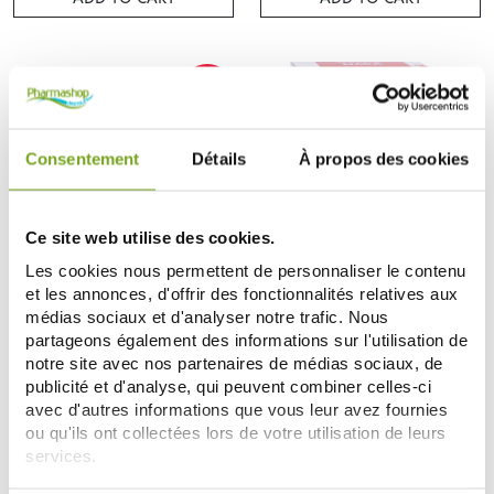
-10
%
Consentement
Détails
À propos des cookies
Ce site web utilise des cookies.
Les cookies nous permettent de personnaliser le contenu
EAFIT
GRANIONS
et les annonces, d'offrir des fonctionnalités relatives aux
EAFIT GAINER MAX PROTEINES
GRANIONS MACA 375 MG DESIR
médias sociaux et d'analyser notre trafic. Nous
MASSE MUSCULAIRE SAVEUR
SEXUEL 30 GELULES
partageons également des informations sur l'utilisation de
DOUBLE CHOCOLAT 1.1 KG
23,04 €
7,89 €
25,60 €
notre site avec nos partenaires de médias sociaux, de
publicité et d'analyse, qui peuvent combiner celles-ci
ADD TO CART
ADD TO CART
avec d'autres informations que vous leur avez fournies
ou qu'ils ont collectées lors de votre utilisation de leurs
services.
-10
-10
%
%