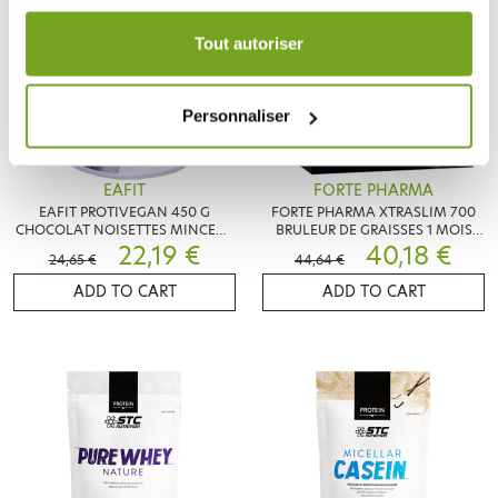
Votre choix de consentement est conservé pendant une
durée de 12 mois.
Tout autoriser
Personnaliser
EAFIT
FORTE PHARMA
EAFIT PROTIVEGAN 450 G
FORTE PHARMA XTRASLIM 700
CHOCOLAT NOISETTES MINCEUR
BRULEUR DE GRAISSES 1 MOIS
ACTIVE
22,19 €
MEN
40,18 €
24,65 €
44,64 €
ADD TO CART
ADD TO CART