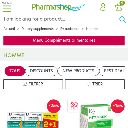
MENU
PRO
0
ACCOUNT
CAR
Accueil
Dietary supplements
By audience
Homme
Menu Compléments alimentaires
HOMME
Insérer votre contenu ici
TOUS
DISCOUNTS
NEW PRODUCTS
BEST DEALS
en cliquant sur le bouton "Modifier le contenu"
FILTRER
TRIER
-25
-15
%
%