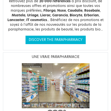
Retrouvez plus de
20 000 références
à prix discount, de
nombreuses offres et promotions ainsi que toutes vos
marques préférées,
Filorga
,
Nuxe
,
Caudalie
,
Rosebaie
,
Mustela
,
Uriage
,
Lierac
,
Garancia
,
Biocyte
,
Erborian
,
Lancaster
,
IT cosmetics
... Bénéficiez de nos promotions et
soyez à l'affût de nos nouveautés sur les produits de la
parapharmacie, les produits de beauté, les produits bio...
DISCOVER THE PARAPHARMACY
UNE VRAIE PARAPHARMACIE