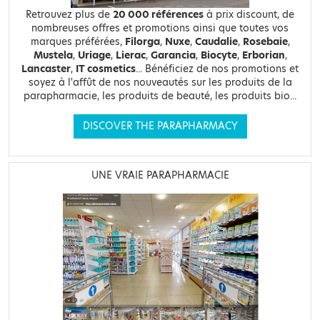
Retrouvez plus de
20 000 références
à prix discount, de
nombreuses offres et promotions ainsi que toutes vos
marques préférées,
Filorga
,
Nuxe
,
Caudalie
,
Rosebaie
,
Mustela
,
Uriage
,
Lierac
,
Garancia
,
Biocyte
,
Erborian
,
Lancaster
,
IT cosmetics
... Bénéficiez de nos promotions et
soyez à l'affût de nos nouveautés sur les produits de la
parapharmacie, les produits de beauté, les produits bio...
DISCOVER THE PARAPHARMACY
UNE VRAIE PARAPHARMACIE