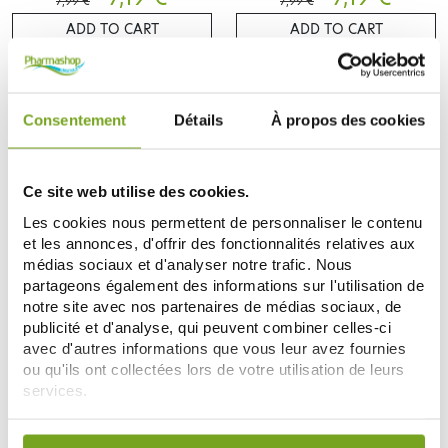
7,99 €
7,99 €
ADD TO CART
ADD TO CART
-21
-10
%
%
Consentement
Détails
À propos des cookies
Ce site web utilise des cookies.
Les cookies nous permettent de personnaliser le contenu
et les annonces, d'offrir des fonctionnalités relatives aux
médias sociaux et d'analyser notre trafic. Nous
partageons également des informations sur l'utilisation de
AVRIL
AVRIL
notre site avec nos partenaires de médias sociaux, de
AVRIL CREME ANTI AGE BIO
AVRIL CREME DE NUIT BIO PEAUX
publicité et d'analyse, qui peuvent combiner celles-ci
50ML
NORMALES A MIXTES 50ML
7,90 €
7,19 €
avec d'autres informations que vous leur avez fournies
10,00 €
7,99 €
ou qu'ils ont collectées lors de votre utilisation de leurs
ADD TO CART
ADD TO CART
services.
Votre choix de consentement est conservé pendant une