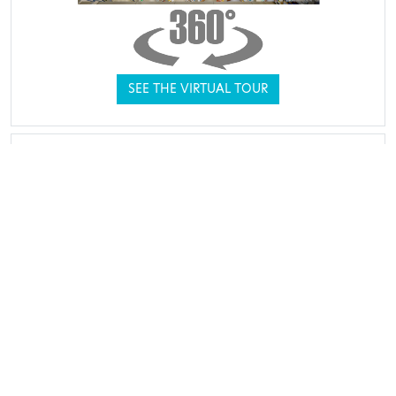
SEE THE VIRTUAL TOUR
THEY TRUSTED US
SEE CUSTOMER REVIEWS
MY
HELP &
CUSTOMER
ABOUT
ACCOUNT
ADVICE
SERVICE
Terms
of Sales
Our team is
My
Secure
available by
Legal
messages
payment