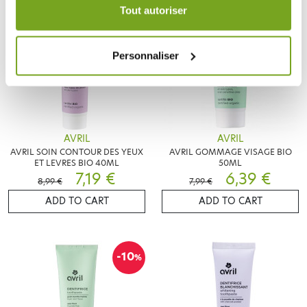
durée de 12 mois.
Tout autoriser
-20
-20
%
%
Personnaliser
AVRIL
AVRIL
AVRIL SOIN CONTOUR DES YEUX
AVRIL GOMMAGE VISAGE BIO
ET LEVRES BIO 40ML
50ML
7,19 €
6,39 €
8,99 €
7,99 €
ADD TO CART
ADD TO CART
-10
%