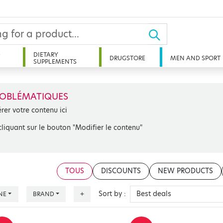
D
DIETARY
DRUGSTORE
MEN AND SPORT
SUPPLEMENTS
OBLÉMATIQUES
érer votre contenu ici
cliquant sur le bouton "Modifier le contenu"
TOUS
DISCOUNTS
NEW PRODUCTS
Sort by :
NE
BRAND
+