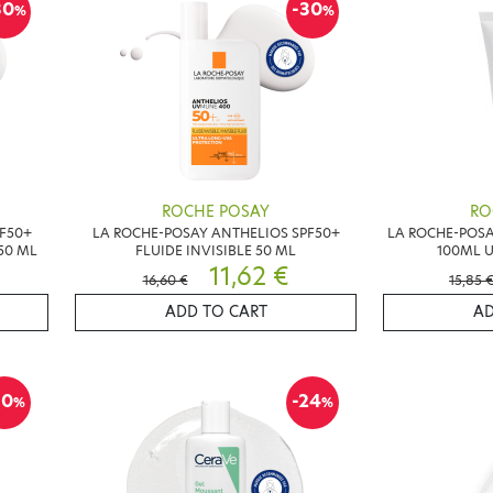
30
-30
%
%
ROCHE POSAY
RO
F50+
LA ROCHE-POSAY ANTHELIOS SPF50+
LA ROCHE-POSA
50 ML
FLUIDE INVISIBLE 50 ML
100ML U
11,62 €
16,60 €
15,85 
ADD TO CART
AD
10
-24
%
%