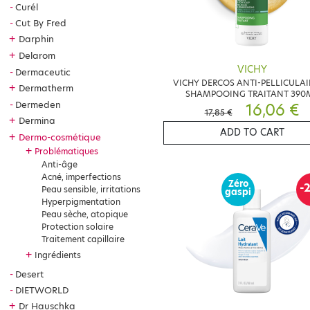
Curél
Cut By Fred
+
Darphin
+
Delarom
VICHY
Dermaceutic
VICHY DERCOS ANTI-PELLICULAI
+
Dermatherm
SHAMPOOING TRAITANT 390
Dermeden
16,06 €
17,85 €
+
Dermina
ADD TO CART
+
Dermo-cosmétique
+
Problématiques
Anti-âge
Acné, imperfections
Zéro
-
Peau sensible, irritations
gaspi
Hyperpigmentation
Peau sèche, atopique
Protection solaire
Traitement capillaire
+
Ingrédients
Desert
DIETWORLD
+
Dr Hauschka