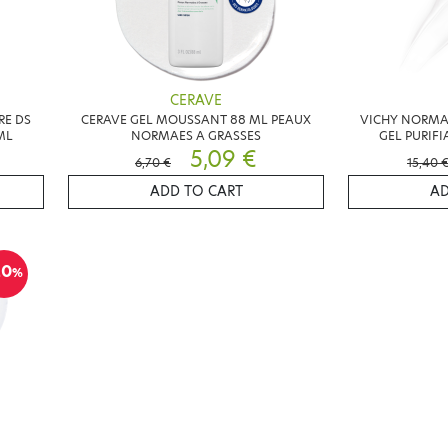
CERAVE
RE DS
CERAVE GEL MOUSSANT 88 ML PEAUX
VICHY NORMA
ML
NORMAES A GRASSES
GEL PURIF
5,09 €
6,70 €
15,40 
ADD TO CART
AD
20
%