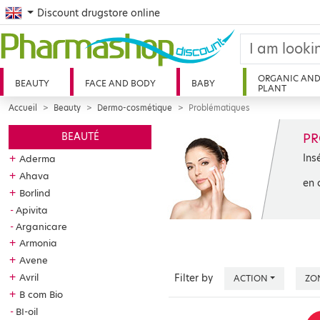
English
Discount drugstore online
ORGANIC AN
BEAUTY
FACE AND BODY
BABY
PLANT
Accueil
Beauty
Dermo-cosmétique
Problématiques
PR
BEAUTÉ
Ins
+
Aderma
+
Ahava
en 
+
Borlind
Apivita
Arganicare
+
Armonia
+
Avene
+
Avril
Filter by
ACTION
ZO
+
B com Bio
BI-oil