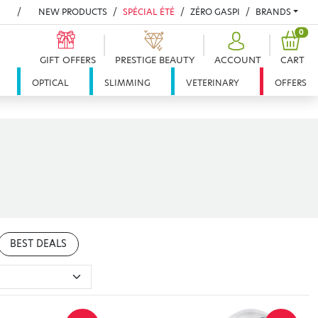
NEW PRODUCTS
SPÉCIAL ÉTÉ
ZÉRO GASPI
BRANDS
PRO
0
GIFT OFFERS
PRESTIGE BEAUTY
ACCOUNT
CART
OPTICAL
SLIMMING
VETERINARY
OFFERS
BEST DEALS