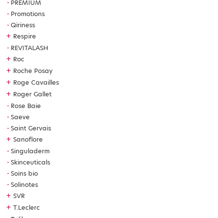
PREMIUM
Promotions
Qiriness
+
Respire
REVITALASH
+
Roc
+
Roche Posay
+
Roge Cavailles
+
Roger Gallet
Rose Baie
Saeve
Saint Gervais
+
Sanoflore
Singuladerm
Skinceuticals
Soins bio
Solinotes
+
SVR
+
T.Leclerc