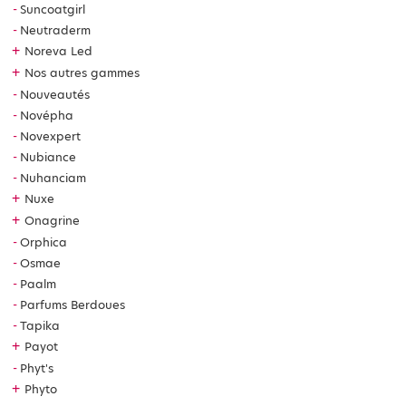
Suncoatgirl
Neutraderm
+
Noreva Led
+
Nos autres gammes
Nouveautés
Novépha
Novexpert
Nubiance
Nuhanciam
+
Nuxe
+
Onagrine
Orphica
Osmae
Paalm
Parfums Berdoues
Tapika
+
Payot
Phyt's
+
Phyto