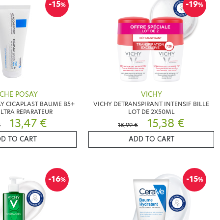
-15
-19
%
%
CHE POSAY
VICHY
Y CICAPLAST BAUME B5+
VICHY DETRANSPIRANT INTENSIF BILLE
LTRA REPARATEUR
LOT DE 2X50ML
13,47 €
15,38 €
€
18,99 €
D TO CART
ADD TO CART
-16
-15
%
%