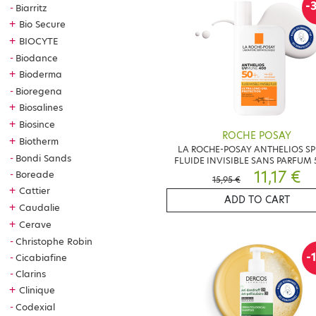
-
Biarritz
+
Bio Secure
+
BIOCYTE
Biodance
+
Bioderma
Bioregena
+
Biosalines
+
Biosince
ROCHE POSAY
+
Biotherm
LA ROCHE-POSAY ANTHELIOS SP
Bondi Sands
FLUIDE INVISIBLE SANS PARFUM 
11,17 €
Boreade
15,95 €
+
Cattier
ADD TO CART
+
Caudalie
+
Cerave
Christophe Robin
-
Cicabiafine
Clarins
+
Clinique
Codexial