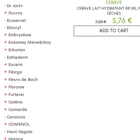
CERAVE
Dr Jart+
CERAVE LAIT HYDRATANT 88 ML 
+
Ducray
SÈCHES
5,76 €
Ecosecret
7,20 €
Elancyl
ADD TO CART
+
Embryolisse
+
Eneomey Mene&Moy
+
Erborian
Esthederm
+
Eucerin
+
Filorga
+
Fleurs de Bach
+
Florame
+
Furterer
+
Galénic
+
Gamarde
Garancia
+
GOMENOL
Haut-Ségala
+
Horace