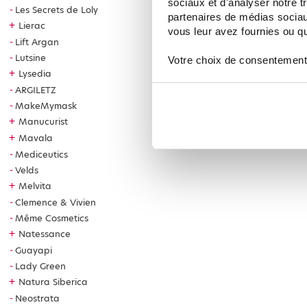
sociaux et d'analyser notre t
Les Secrets de Loly
partenaires de médias sociaux
+
Lierac
vous leur avez fournies ou qu'
Lift Argan
Lutsine
Votre choix de consentement
+
Lysedia
ARGILETZ
MakeMymask
+
Manucurist
+
Mavala
Mediceutics
Velds
+
Melvita
Clemence & Vivien
Même Cosmetics
+
Natessance
Guayapi
Lady Green
+
Natura Siberica
Neostrata