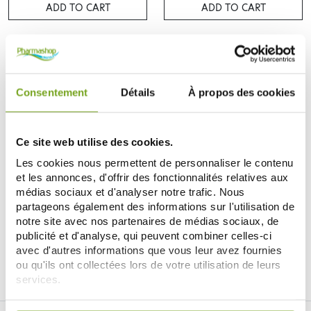
ADD TO CART
ADD TO CART
Zéro
-20
%
gaspi
Consentement
Détails
À propos des cookies
Ce site web utilise des cookies.
Les cookies nous permettent de personnaliser le contenu
et les annonces, d'offrir des fonctionnalités relatives aux
LYSEDIA
médias sociaux et d'analyser notre trafic. Nous
LYSEDIA GOMMAGE CORPS
partageons également des informations sur l'utilisation de
ECLAT LUMIERE 200ML
notre site avec nos partenaires de médias sociaux, de
35,36 €
44,20 €
publicité et d'analyse, qui peuvent combiner celles-ci
avec d'autres informations que vous leur avez fournies
ADD TO CART
ou qu'ils ont collectées lors de votre utilisation de leurs
services.
Votre choix de consentement est conservé pendant une