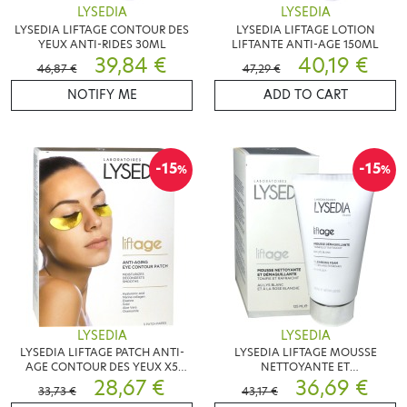
LYSEDIA
LYSEDIA
LYSEDIA LIFTAGE CONTOUR DES
LYSEDIA LIFTAGE LOTION
YEUX ANTI-RIDES 30ML
LIFTANTE ANTI-AGE 150ML
39,84 €
40,19 €
46,87 €
47,29 €
NOTIFY ME
ADD TO CART
-15
-15
%
%
LYSEDIA
LYSEDIA
LYSEDIA LIFTAGE PATCH ANTI-
LYSEDIA LIFTAGE MOUSSE
AGE CONTOUR DES YEUX X5
NETTOYANTE ET
PAIRES
28,67 €
DEMAQUILLANTE 125ML
36,69 €
33,73 €
43,17 €