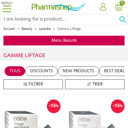
MENU
PRO
0
ACCOUNT
CAR
Accueil
Beauty
Lysedia
Gamme Liftage
Menu Beauté
GAMME LIFTAGE
Insérer votre contenu ici
TOUS
DISCOUNTS
NEW PRODUCTS
BEST DEALS
en cliquant sur le bouton "Modifier le contenu"
FILTRER
TRIER
-15
-15
%
%