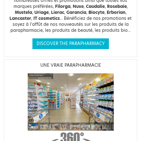
nombreuses offres et promotions ainsi que toutes vos
marques préférées,
Filorga
,
Nuxe
,
Caudalie
,
Rosebaie
,
Mustela
,
Uriage
,
Lierac
,
Garancia
,
Biocyte
,
Erborian
,
Lancaster
,
IT cosmetics
... Bénéficiez de nos promotions et
soyez à l'affût de nos nouveautés sur les produits de la
parapharmacie, les produits de beauté, les produits bio...
DISCOVER THE PARAPHARMACY
UNE VRAIE PARAPHARMACIE