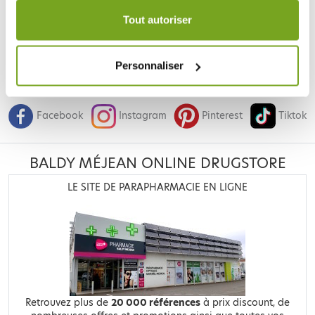
durée de 12 mois.
Tout autoriser
Personnaliser
Je souhaite m'inscrire à la newsletter
Facebook
Instagram
Pinterest
Tiktok
BALDY MÉJEAN ONLINE DRUGSTORE
LE SITE DE PARAPHARMACIE EN LIGNE
Retrouvez plus de
20 000 références
à prix discount, de