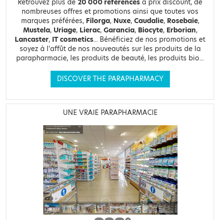
Retrouvez plus de
20 000 références
à prix discount, de
nombreuses offres et promotions ainsi que toutes vos
marques préférées,
Filorga
,
Nuxe
,
Caudalie
,
Rosebaie
,
Mustela
,
Uriage
,
Lierac
,
Garancia
,
Biocyte
,
Erborian
,
Lancaster
,
IT cosmetics
... Bénéficiez de nos promotions et
soyez à l'affût de nos nouveautés sur les produits de la
parapharmacie, les produits de beauté, les produits bio...
DISCOVER THE PARAPHARMACY
UNE VRAIE PARAPHARMACIE