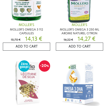
MOLLER'S
MOLLER'S
MOLLER'S OMEGA 3 112
MOLLER'S OMEGA 3 250 ML
CAPSULES
AROME NATUREL CITRON
14,13 €
14,27 €
15,70 €
16,22 €
ADD TO CART
ADD TO CART
Zéro
-20
%
gaspi