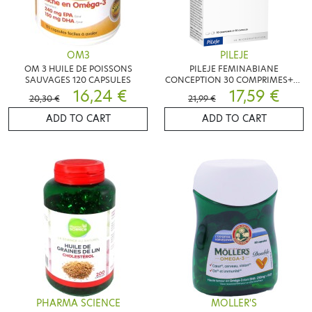
OM3
PILEJE
OM 3 HUILE DE POISSONS
PILEJE FEMINABIANE
SAUVAGES 120 CAPSULES
CONCEPTION 30 COMPRIMES+30
16,24 €
CAPSULES
17,59 €
20,30 €
21,99 €
ADD TO CART
ADD TO CART
PHARMA SCIENCE
MOLLER'S