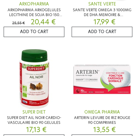
ARKOPHARMA
SANTE VERTE
ARKOPHARMA ARKOGELULES
SANTE VERTE OMEGA 3 1000MG
LECITHINE DE SOJA BIO 150
DE DHA MEMOIRE &
CAPSULES
20,44 €
CONCENTRATION 60 CAPSULES
17,99 €
25,55 €
ADD TO CART
ADD TO CART
SUPER DIET
OMEGA PHARMA
SUPER DIET AIL NOIR CARDIO-
ARTERIN LEVURE DE RIZ ROUGE
VASCULAIRE BIO 90 GELULES
90 COMPRIMES
17,13 €
13,55 €