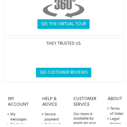
SEE THE VIRTUAL TOUR
THEY TRUSTED US
SEE CUSTOMER REVIEWS
MY
HELP &
CUSTOMER
ABOUT
ACCOUNT
ADVICE
SERVICE
Terms
of Sales
Our team is
My
Secure
available by
Legal
messages
payment
email via your
Notice
Track my
Delivery &