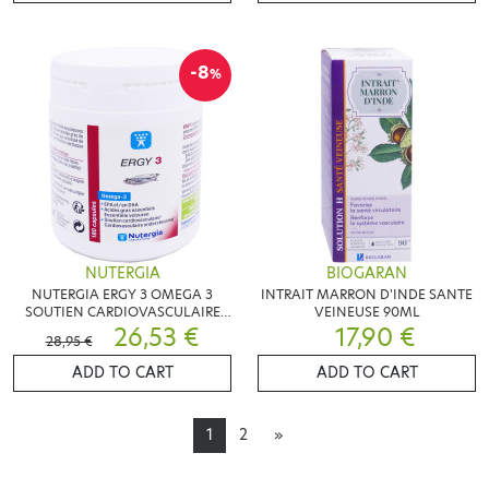
-8
%
NUTERGIA
BIOGARAN
NUTERGIA ERGY 3 OMEGA 3
INTRAIT MARRON D'INDE SANTE
SOUTIEN CARDIOVASCULAIRE
VEINEUSE 90ML
124G
26,53 €
17,90 €
28,95 €
ADD TO CART
ADD TO CART
1
2
»