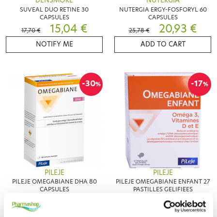
DENSMORE
NUTERGIA
SUVEAL DUO RETINE 30
NUTERGIA ERGY-FOSFORYL 60
CAPSULES
CAPSULES
15,04 €
20,93 €
17,70 €
25,78 €
NOTIFY ME
ADD TO CART
-30
-17
%
%
PILEJE
PILEJE
PILEJE OMEGABIANE DHA 80
PILEJE OMEGABIANE ENFANT 27
CAPSULES
PASTILLES GELIFIEES
19,87 €
12,95 €
28,38 €
15,61 €
ADD TO CART
ADD TO CART