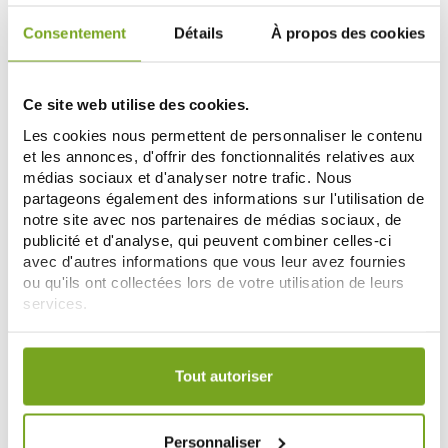
Consentement
Détails
À propos des cookies
Ce site web utilise des cookies.
Les cookies nous permettent de personnaliser le contenu
et les annonces, d'offrir des fonctionnalités relatives aux
médias sociaux et d'analyser notre trafic. Nous
partageons également des informations sur l'utilisation de
notre site avec nos partenaires de médias sociaux, de
publicité et d'analyse, qui peuvent combiner celles-ci
avec d'autres informations que vous leur avez fournies
OM3
MERCUROCHROME
ou qu'ils ont collectées lors de votre utilisation de leurs
OM3 HUILE FOIE DE MORUE+ VIT
SALVIA HUILE VEGETALE DE
A ET D 120 CAPSULES
PERILLA VEGAN OMEGA 3 125ML
services.
17,90 €
16,99 €
Votre choix de consentement est conservé pendant une
ADD TO CART
NOTIFY ME
durée de 12 mois.
Tout autoriser
Personnaliser