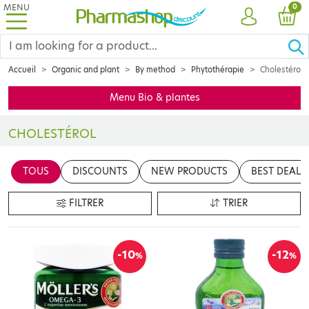
MENU
PRO
0
ACCOUNT
CAR
Accueil
Organic and plant
By method
Phytothérapie
Cholestérol
Menu Bio & plantes
CHOLESTÉROL
Les plantes apportent des actifs essentiels à l’organisme humain 
TOUS
DISCOUNTS
NEW PRODUCTS
BEST DEALS
FILTRER
TRIER
-10
-12
%
%