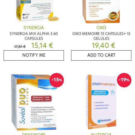
SYNERGIA
OM3
SYNERGIA MIX ALPHA 3 60
OM3 MEMOIRE 15 CAPSULES+ 15
CAPSULES
GELULES
15,14 €
19,40 €
17,81 €
NOTIFY ME
ADD TO CART
-15
-19
%
%