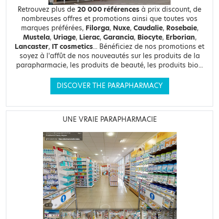
Retrouvez plus de
20 000 références
à prix discount, de
nombreuses offres et promotions ainsi que toutes vos
marques préférées,
Filorga
,
Nuxe
,
Caudalie
,
Rosebaie
,
Mustela
,
Uriage
,
Lierac
,
Garancia
,
Biocyte
,
Erborian
,
Lancaster
,
IT cosmetics
... Bénéficiez de nos promotions et
soyez à l'affût de nos nouveautés sur les produits de la
parapharmacie, les produits de beauté, les produits bio...
DISCOVER THE PARAPHARMACY
UNE VRAIE PARAPHARMACIE