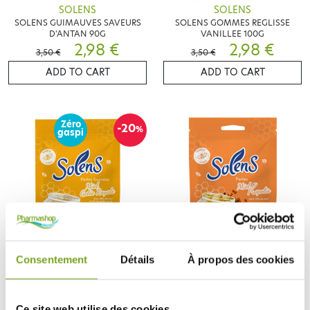
SOLENS
SOLENS
SOLENS GUIMAUVES SAVEURS
SOLENS GOMMES REGLISSE
D'ANTAN 90G
VANILLEE 100G
2,98 €
2,98 €
3,50 €
3,50 €
ADD TO CART
ADD TO CART
Zéro
-20
%
gaspi
SOLENS
SOLENS
Consentement
Détails
À propos des cookies
SOLENS PERLES FOURRÉES MIEL
SOLENS PERLES MIEL PROPOLIS
GELÉE ROYALE 100G
100G
3,05 €
3,81 €
3,81 €
Ce site web utilise des cookies.