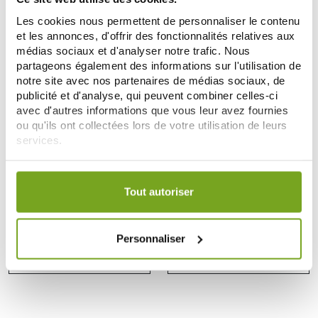
ADD TO CART
NOTIFY ME
Les cookies nous permettent de personnaliser le contenu
et les annonces, d'offrir des fonctionnalités relatives aux
médias sociaux et d'analyser notre trafic. Nous
Zéro
-20
partageons également des informations sur l'utilisation de
%
gaspi
notre site avec nos partenaires de médias sociaux, de
publicité et d'analyse, qui peuvent combiner celles-ci
avec d'autres informations que vous leur avez fournies
ou qu'ils ont collectées lors de votre utilisation de leurs
services.
Votre choix de consentement est conservé pendant une
durée de 12 mois.
Tout autoriser
SOLENS
SOLENS
SOLENS PERLES FOURRÉES MIEL
SOLENS PERLES FOURRÉES AU
POLLEN PROPOLIS 100G
MIEL 110G
3,81 €
3,12 €
Personnaliser
3,90 €
ADD TO CART
ADD TO CART