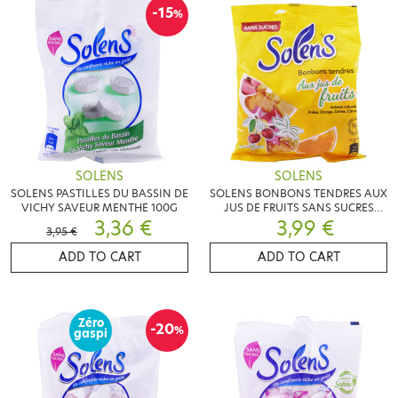
-15
%
SOLENS
SOLENS
SOLENS PASTILLES DU BASSIN DE
SOLENS BONBONS TENDRES AUX
VICHY SAVEUR MENTHE 100G
JUS DE FRUITS SANS SUCRES
3,36 €
3,99 €
100G
3,95 €
ADD TO CART
ADD TO CART
Zéro
-20
%
gaspi