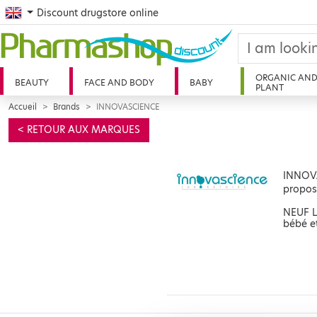
English
Discount drugstore online
ORGANIC AN
BEAUTY
FACE AND BODY
BABY
PLANT
Accueil
Brands
INNOVASCIENCE
< RETOUR AUX MARQUES
INNOVA
propos
NEUF L
bébé e