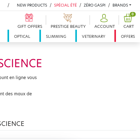
NEW PRODUCTS
SPÉCIAL ÉTÉ
ZÉRO GASPI
BRANDS
PRO
0
GIFT OFFERS
PRESTIGE BEAUTY
ACCOUNT
CART
OPTICAL
SLIMMING
VETERINARY
OFFERS
SCIENCE
unt en ligne vous
nt des maux de
SCIENCE