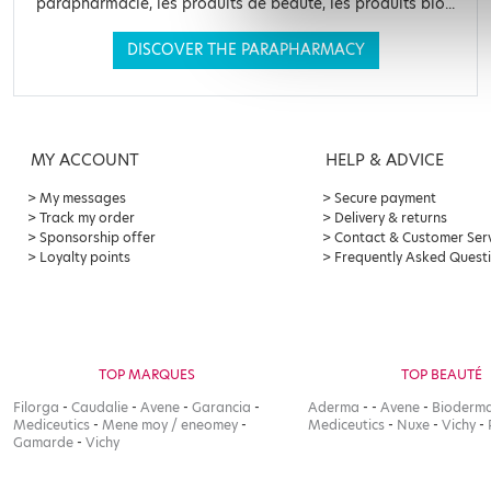
parapharmacie, les produits de beauté, les produits bio...
DISCOVER THE PARAPHARMACY
MY ACCOUNT
HELP & ADVICE
My messages
Secure payment
Track my order
Delivery & returns
Sponsorship offer
Contact & Customer Ser
Loyalty points
Frequently Asked Quest
TOP MARQUES
TOP BEAUTÉ
Filorga
-
Caudalie
-
Avene
-
Garancia
-
Aderma
-
-
Avene
-
Bioderm
Mediceutics
-
Mene moy / eneomey
-
Mediceutics
-
Nuxe
-
Vichy
-
Gamarde
-
Vichy