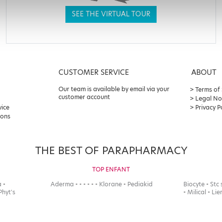
SEE THE VIRTUAL TOUR
CUSTOMER SERVICE
ABOUT
Our team is available by email via your
Terms of
customer account
Legal No
vice
Privacy P
ions
THE BEST OF PARAPHARMACY
TOP ENFANT
a
-
Aderma
-
-
-
-
-
-
Klorane
-
Pediakid
Biocyte
-
Stc 
Phyt's
-
Milical
-
Lie