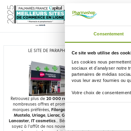
Consentement
LE SITE DE PARAPHARMACIE EN LIGNE
Ce site web utilise des cook
Les cookies nous permettent d
sociaux et d'analyser notre t
partenaires de médias sociaux
vous leur avez fournies ou qu'
Votre choix de consentement
Retrouvez plus de
20 000 références
à prix discount, de
nombreuses offres et promotions ainsi que toutes vos
marques préférées,
Filorga
,
Nuxe
,
Caudalie
,
Rosebaie
,
Mustela
,
Uriage
,
Lierac
,
Garancia
,
Biocyte
,
Erborian
,
Lancaster
,
IT cosmetics
... Bénéficiez de nos promotions et
soyez à l'affût de nos nouveautés sur les produits de la