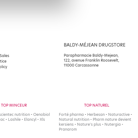
BALDY-MÉJEAN DRUGSTORE
Parapharmacie Baldy-Mejean,
 Sales
122, avenue Franklin Roosevelt,
tice
11000 Carcassonne
olicy
TOP MINCEUR
TOP NATUREL
scientec nutrition
-
Oenobiol
Forté pharma
-
Herbesan
-
Naturactive
-
rac
-
Lashile
-
Elancyl
-
Xls
Natural nutrition
-
Pharm nature devient
kersiens
-
Nature's plus
-
Nutergia
-
Pranarom