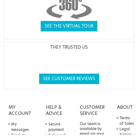
SEE THE VIRTUAL TOUR
THEY TRUSTED US
SEE CUSTOMER REVIEWS
MY
HELP &
CUSTOMER
ABOUT
ACCOUNT
ADVICE
SERVICE
Terms
of Sales
Our team is
My
Secure
available by
Legal
messages
payment
email via your
Notice
Track my
Delivery &