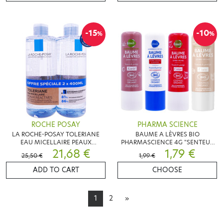
-15
-10
%
%
ROCHE POSAY
PHARMA SCIENCE
LA ROCHE-POSAY TOLERIANE
BAUME A LÈVRES BIO
EAU MICELLAIRE PEAUX
PHARMASCIENCE 4G "SENTEUR
RÉACTIVES LOT DE 2X400ML
21,68 €
AU CHOIX!!"
1,79 €
25,50 €
1,99 €
ADD TO CART
CHOOSE
1
2
»