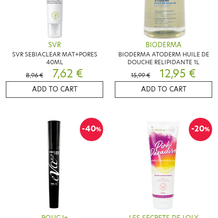
SVR
BIODERMA
SVR SEBIACLEAR MAT+PORES
BIODERMA ATODERM HUILE DE
40ML
DOUCHE RELIPIDANTE 1L
7,62 €
12,95 €
8,96 €
15,99 €
ADD TO CART
ADD TO CART
-40
-20
%
%