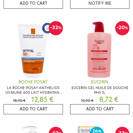
ADD TO CART
NOTIFY ME
-32
-20
%
%
ROCHE POSAY
EUCERIN
LA ROCHE-POSAY ANTHELIOS
EUCERIN GEL HUILE DE DOUCHE
UVMUNE 400 LAIT HYDRATANT
PH5 1L
SPF50+ 150ML
12,85 €
8,72 €
18,90 €
10,90 €
ADD TO CART
ADD TO CART
Zéro