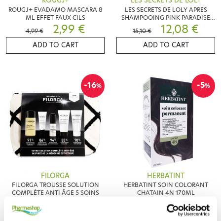
ROUGJ+
LES SECRETS DE LOLY
ROUGJ+ EVADAMO MASCARA 8
LES SECRETS DE LOLY APRES
ML EFFET FAUX CILS
SHAMPOOING PINK PARADISE
2,99 €
250ML
12,08 €
4,99 €
15,10 €
ADD TO CART
ADD TO CART
-16
-5
%
%
FILORGA
HERBATINT
FILORGA TROUSSE SOLUTION
HERBATINT SOIN COLORANT
COMPLÈTE ANTI ÂGE 5 SOINS
CHATAIN 4N 170ML
18,89 €
10,35 €
22,49 €
10,90 €
ADD TO CART
ADD TO CART