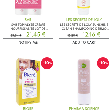
SVR
LES SECRETS DE LOLY
SVR TOPIALYSE CREME
LES SECRETS DE LOLY SUNSHINE
NOURRISSANTE LOT DE
CLEAN SHAMPOOING DERMO
2X400ML
21,45 €
APAISANT 200ML
12,16 €
23,84 €
15,20 €
NOTIFY ME
ADD TO CART
-10
-10
%
%
BIORE
PHARMA SCIENCE