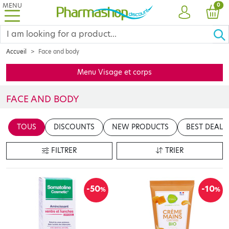
MENU
PRO
0
ACCOUNT
CAR
Accueil
Face and body
Menu Visage et corps
FACE AND BODY
Se chouchouter ? se faire belle ? Prendre soin de la peau de son
TOUS
DISCOUNTS
NEW PRODUCTS
BEST DEALS
FILTRER
TRIER
-50
-10
%
%