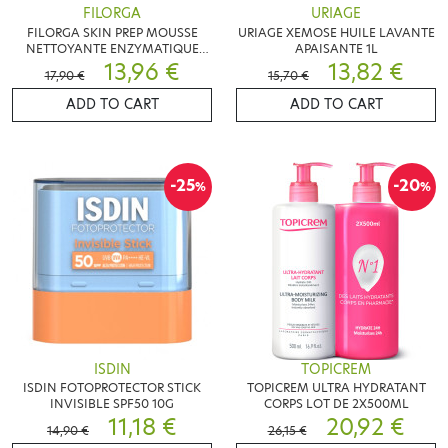
FILORGA
URIAGE
FILORGA SKIN PREP MOUSSE
URIAGE XEMOSE HUILE LAVANTE
NETTOYANTE ENZYMATIQUE
APAISANTE 1L
150ML
13,96 €
13,82 €
17,90 €
15,70 €
ADD TO CART
ADD TO CART
-25
-20
%
%
ISDIN
TOPICREM
ISDIN FOTOPROTECTOR STICK
TOPICREM ULTRA HYDRATANT
INVISIBLE SPF50 10G
CORPS LOT DE 2X500ML
11,18 €
20,92 €
14,90 €
26,15 €