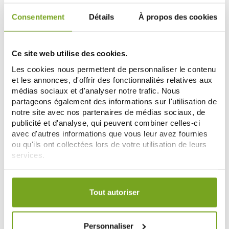
Consentement
Détails
À propos des cookies
-20
-14
%
%
Ce site web utilise des cookies.
Les cookies nous permettent de personnaliser le contenu
et les annonces, d'offrir des fonctionnalités relatives aux
médias sociaux et d'analyser notre trafic. Nous
partageons également des informations sur l'utilisation de
notre site avec nos partenaires de médias sociaux, de
publicité et d'analyse, qui peuvent combiner celles-ci
avec d'autres informations que vous leur avez fournies
TOPICREM
ALVADIEM
ou qu'ils ont collectées lors de votre utilisation de leurs
TOPICREM ULTRA-HYDRATANTE
ALVADIEM CREME PHILOMIEL
SCINTILLANT CORPS 24 H 200 ML
PIEDS SECS 150 ML
services.
8,76 €
8,94 €
10,95 €
10,40 €
Votre choix de consentement est conservé pendant une
ADD TO CART
ADD TO CART
durée de 12 mois.
Tout autoriser
-30
-10
%
%
Personnaliser