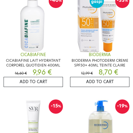
-40
-33
%
%
gaspi
CICABIAFINE
BIODERMA
CICABIAFINE LAIT HYDRATANT
BIODERMA PHOTODERM CREME
CORPOREL QUOTIDIEN 400ML
SPF50+ 40ML TEINTE CLAIRE
9,96 €
8,70 €
16,60 €
12,99 €
ADD TO CART
ADD TO CART
-15
-19
%
%