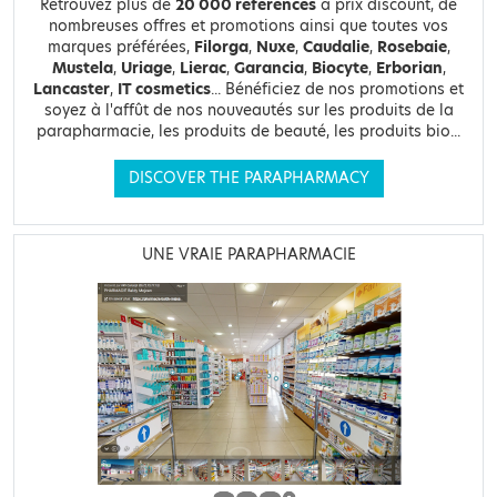
Retrouvez plus de
20 000 références
à prix discount, de
nombreuses offres et promotions ainsi que toutes vos
marques préférées,
Filorga
,
Nuxe
,
Caudalie
,
Rosebaie
,
Mustela
,
Uriage
,
Lierac
,
Garancia
,
Biocyte
,
Erborian
,
Lancaster
,
IT cosmetics
... Bénéficiez de nos promotions et
soyez à l'affût de nos nouveautés sur les produits de la
parapharmacie, les produits de beauté, les produits bio...
DISCOVER THE PARAPHARMACY
UNE VRAIE PARAPHARMACIE