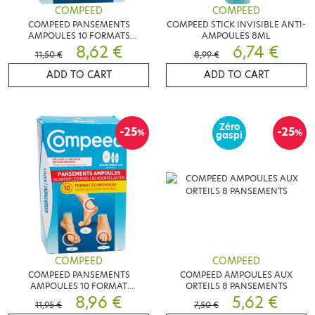
COMPEED
COMPEED
COMPEED PANSEMENTS
COMPEED STICK INVISIBLE ANTI-
AMPOULES 10 FORMATS
AMPOULES 8ML
ECONOMIQUES SOULAGE LA
8,62 €
6,74 €
11,50 €
8,99 €
DOULEUR
ADD TO CART
ADD TO CART
Zéro
-25
-25
%
%
gaspi
COMPEED
COMPEED
COMPEED PANSEMENTS
COMPEED AMPOULES AUX
AMPOULES 10 FORMAT
ORTEILS 8 PANSEMENTS
ECONOMIQUE
8,96 €
5,62 €
11,95 €
7,50 €