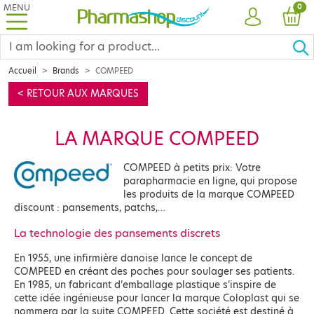
MENU
PRO
0
ACCOUNT
CAR
Accueil
Brands
COMPEED
< RETOUR AUX MARQUES
LA MARQUE COMPEED
COMPEED à petits prix: Votre
parapharmacie en ligne, qui propose
les produits de la marque COMPEED
discount : pansements, patchs,…
La technologie des pansements discrets
En 1955, une infirmière danoise lance le concept de
COMPEED en créant des poches pour soulager ses patients.
En 1985, un fabricant d’emballage plastique s’inspire de
cette idée ingénieuse pour lancer la marque Coloplast qui se
nommera par la suite COMPEED. Cette société est destiné à