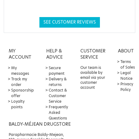
SEE CUSTOMER REVIEWS
MY
HELP &
CUSTOMER
ABOUT
ACCOUNT
ADVICE
SERVICE
Terms
of Sales
Our team is
My
Secure
available by
Legal
messages
payment
email via your
Notice
Track my
Delivery &
customer
Privacy
order
returns
account
Policy
Sponsorship
Contact &
offer
Customer
Loyalty
Service
points
Frequently
Asked
Questions
BALDY-MÉJEAN DRUGSTORE
Parapharmacie Baldy-Mejean,