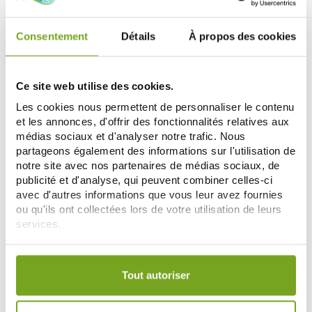
ADD TO CART
ADD TO CART
Consentement
Détails
À propos des cookies
-25
-25
%
%
Ce site web utilise des cookies.
Les cookies nous permettent de personnaliser le contenu
et les annonces, d'offrir des fonctionnalités relatives aux
médias sociaux et d'analyser notre trafic. Nous
partageons également des informations sur l'utilisation de
notre site avec nos partenaires de médias sociaux, de
publicité et d'analyse, qui peuvent combiner celles-ci
COMPEED
COMPEED
avec d'autres informations que vous leur avez fournies
COMPEED 5 PANSEMENTS
COMPEED OEIL DE PERDRIX 10
ou qu'ils ont collectées lors de votre utilisation de leurs
AMPOULES ASSORTIMENT
PANSEMENTS
5,92 €
5,55 €
services.
7,90 €
7,40 €
ADD TO CART
ADD TO CART
Votre choix de consentement est conservé pendant une
durée de 12 mois.
Tout autoriser
-25
-25
%
%