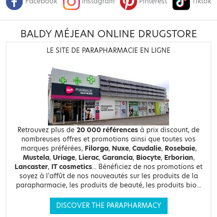
Facebook
Instagram
Pinterest
Tiktok
BALDY MÉJEAN ONLINE DRUGSTORE
LE SITE DE PARAPHARMACIE EN LIGNE
Retrouvez plus de
20 000 références
à prix discount, de
nombreuses offres et promotions ainsi que toutes vos
marques préférées,
Filorga
,
Nuxe
,
Caudalie
,
Rosebaie
,
Mustela
,
Uriage
,
Lierac
,
Garancia
,
Biocyte
,
Erborian
,
Lancaster
,
IT cosmetics
... Bénéficiez de nos promotions et
soyez à l'affût de nos nouveautés sur les produits de la
parapharmacie, les produits de beauté, les produits bio...
DISCOVER THE PARAPHARMACY