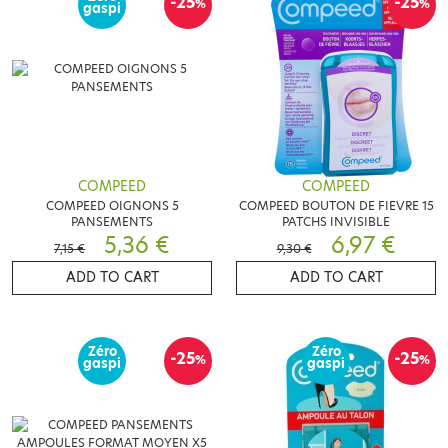
-25
-25
%
%
gaspi
COMPEED
COMPEED
COMPEED OIGNONS 5
COMPEED BOUTON DE FIEVRE 15
PANSEMENTS
PATCHS INVISIBLE
5,36 €
6,97 €
7,15 €
9,30 €
ADD TO CART
ADD TO CART
Zéro
Zéro
-25
-25
%
%
gaspi
gaspi