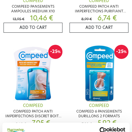
COMPEED
COMPEED
COMPEED PANSEMENTS
COMPEED PATCH ANTI
AMPOULES MEDIUM X10
IMPERFECTIONS PURIFIANT
10,46 €
BOITE DE 7 PATCHS
6,74 €
13,95 €
8,99 €
ADD TO CART
ADD TO CART
-25
-25
%
%
COMPEED
COMPEED
COMPEED PATCH ANTI
COMPEED 6 PANSEMENTS
IMPERFECTIONS DISCRET BOITE
DURILLONS 2 FORMATS
DE 15 PATCHS
7,05 €
5,92 €
9,40 €
7,90 €