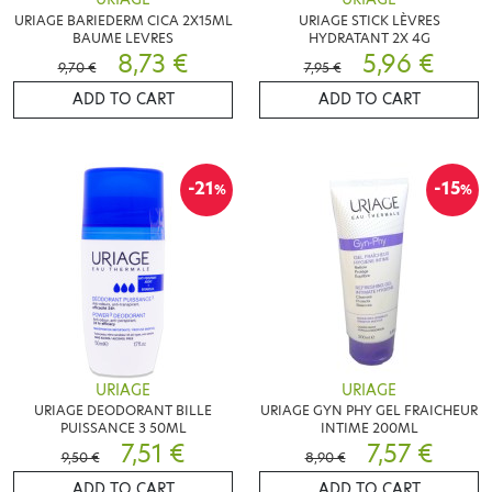
URIAGE BARIEDERM CICA 2X15ML
URIAGE STICK LÈVRES
BAUME LEVRES
HYDRATANT 2X 4G
8,73 €
5,96 €
9,70 €
7,95 €
ADD TO CART
ADD TO CART
-21
-15
%
%
URIAGE
URIAGE
URIAGE DEODORANT BILLE
URIAGE GYN PHY GEL FRAICHEUR
PUISSANCE 3 50ML
INTIME 200ML
7,51 €
7,57 €
9,50 €
8,90 €
ADD TO CART
ADD TO CART