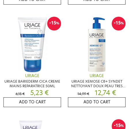
-15
-15
%
%
URIAGE
URIAGE
URIAGE BARIEDERM CICA CREME
URIAGE XEMOSE C8+ SYNDET
MAINS REPARATRICE 50ML
NETTOYANT DOUX PEAU TRES
5,23 €
SECHE 500ML
12,74 €
6,15 €
14,99 €
ADD TO CART
ADD TO CART
-15
%