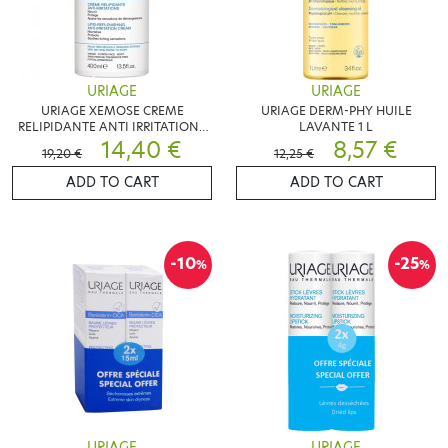
URIAGE
URIAGE
URIAGE XEMOSE CREME
URIAGE DERM-PHY HUILE
RELIPIDANTE ANTI IRRITATIONS
LAVANTE 1 L
400ML
14,40 €
8,57 €
19,20 €
12,25 €
ADD TO CART
ADD TO CART
-10
-25
%
%
URIAGE
URIAGE