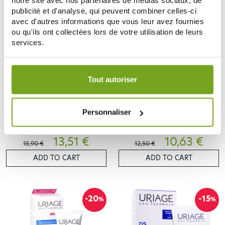
notre site avec nos partenaires de médias sociaux, de
publicité et d'analyse, qui peuvent combiner celles-ci
-15
-15
%
%
avec d'autres informations que vous leur avez fournies
ou qu'ils ont collectées lors de votre utilisation de leurs
services.
Votre choix de consentement est conservé pendant une
durée de 12 mois.
Tout autoriser
URIAGE
URIAGE
Personnaliser
URIAGE CREME D'EAU RICHE
URIAGE BARIEDERM CICA-CREME
40ML
REPARATRICE 100ML
13,51 €
10,63 €
15,90 €
12,50 €
ADD TO CART
ADD TO CART
-20
-15
%
%