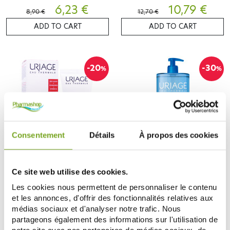
6,23 €
10,79 €
8,90 €
12,70 €
ADD TO CART
ADD TO CART
-20
-30
%
%
Consentement
Détails
À propos des cookies
URIAGE
URIAGE
Ce site web utilise des cookies.
URIAGE ROSELIANE SOIN ANTI
URIAGE DERM-PHY GEL SURGRAS
ROUGEURS 40ML
DERMATOLOGIQUE 1L
Les cookies nous permettent de personnaliser le contenu
11,84 €
6,99 €
14,80 €
9,99 €
et les annonces, d'offrir des fonctionnalités relatives aux
NOTIFY ME
ADD TO CART
médias sociaux et d'analyser notre trafic. Nous
partageons également des informations sur l'utilisation de