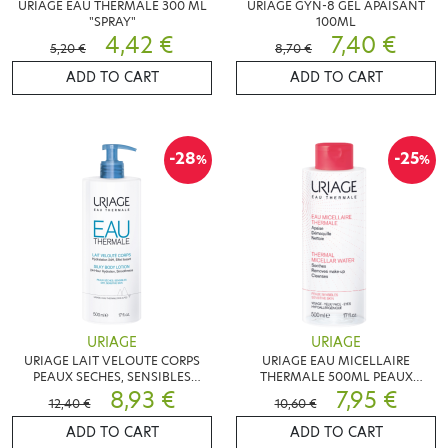
URIAGE EAU THERMALE 300 ML
URIAGE GYN-8 GEL APAISANT
"SPRAY"
100ML
4,42 €
7,40 €
5,20 €
8,70 €
ADD TO CART
ADD TO CART
-28
-25
%
%
URIAGE
URIAGE
URIAGE LAIT VELOUTE CORPS
URIAGE EAU MICELLAIRE
PEAUX SECHES, SENSIBLES
THERMALE 500ML PEAUX
500ML
8,93 €
SENSIBLES
7,95 €
12,40 €
10,60 €
ADD TO CART
ADD TO CART