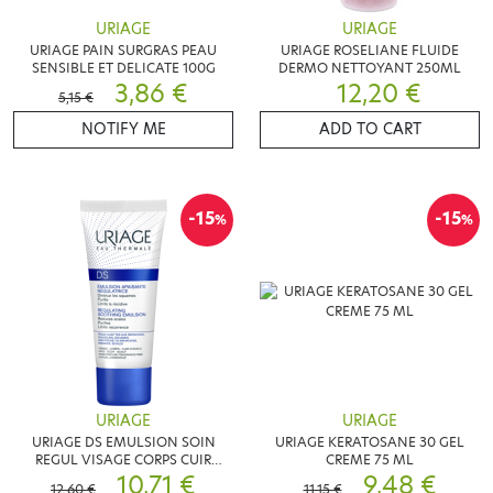
URIAGE
URIAGE
URIAGE PAIN SURGRAS PEAU
URIAGE ROSELIANE FLUIDE
SENSIBLE ET DELICATE 100G
DERMO NETTOYANT 250ML
3,86 €
12,20 €
5,15 €
NOTIFY ME
ADD TO CART
-15
-15
%
%
URIAGE
URIAGE
URIAGE DS EMULSION SOIN
URIAGE KERATOSANE 30 GEL
REGUL VISAGE CORPS CUIR
CREME 75 ML
CHEVELU 40ML
10,71 €
9,48 €
12,60 €
11,15 €