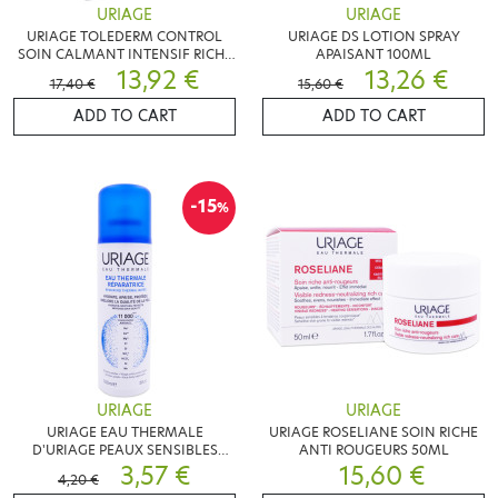
URIAGE
URIAGE
URIAGE TOLEDERM CONTROL
URIAGE DS LOTION SPRAY
SOIN CALMANT INTENSIF RICHE
APAISANT 100ML
40ML
13,92 €
13,26 €
17,40 €
15,60 €
ADD TO CART
ADD TO CART
-15
%
URIAGE
URIAGE
URIAGE EAU THERMALE
URIAGE ROSELIANE SOIN RICHE
D'URIAGE PEAUX SENSIBLES
ANTI ROUGEURS 50ML
150ML "SPRAY"
3,57 €
15,60 €
4,20 €