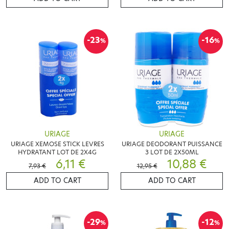
-23
-16
%
%
URIAGE
URIAGE
URIAGE XEMOSE STICK LEVRES
URIAGE DEODORANT PUISSANCE
HYDRATANT LOT DE 2X4G
3 LOT DE 2X50ML
6,11 €
10,88 €
7,93 €
12,95 €
ADD TO CART
ADD TO CART
-29
-12
%
%