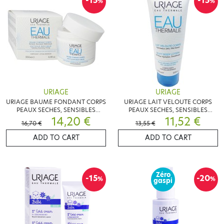
-15
-15
%
%
URIAGE
URIAGE
URIAGE BAUME FONDANT CORPS
URIAGE LAIT VELOUTE CORPS
PEAUX SECHES, SENSIBLES
PEAUX SECHES, SENSIBLES
200ML
14,20 €
200ML
11,52 €
16,70 €
13,55 €
ADD TO CART
ADD TO CART
Zéro
-15
-20
%
%
gaspi