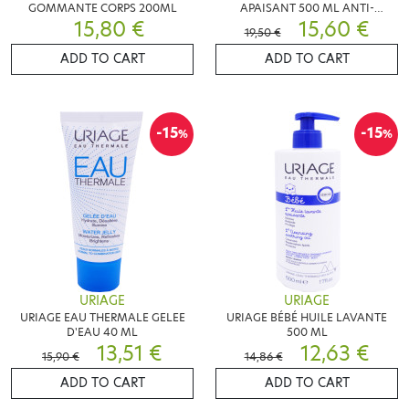
GOMMANTE CORPS 200ML
APAISANT 500 ML ANTI-
15,80 €
GRATTAGE
15,60 €
19,50 €
ADD TO CART
ADD TO CART
-15
-15
%
%
URIAGE
URIAGE
URIAGE EAU THERMALE GELEE
URIAGE BÉBÉ HUILE LAVANTE
D'EAU 40 ML
500 ML
13,51 €
12,63 €
15,90 €
14,86 €
ADD TO CART
ADD TO CART