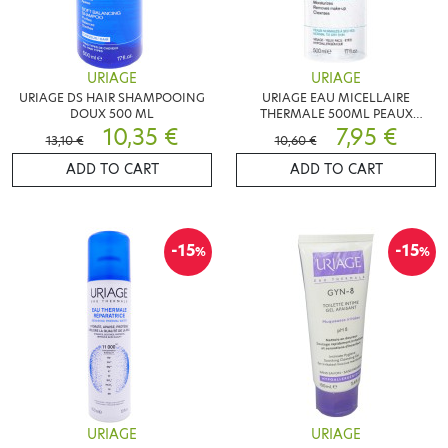
URIAGE
URIAGE
URIAGE DS HAIR SHAMPOOING
URIAGE EAU MICELLAIRE
DOUX 500 ML
THERMALE 500ML PEAUX
10,35 €
NORMALES A SECHES
7,95 €
13,10 €
10,60 €
ADD TO CART
ADD TO CART
-15
-15
%
%
URIAGE
URIAGE