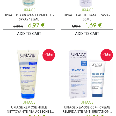
URIAGE
URIAGE
URIAGE DEODORANT FRAICHEUR
URIAGE EAU THERMALE SPRAY
SPRAY 125ML
50ML
6,97 €
1,69 €
8,20 €
1,99 €
ADD TO CART
ADD TO CART
-15
-15
%
%
URIAGE
URIAGE
URIAGE XEMOSE HUILE
URIAGE XEMOSE C8+ - CREME
NETTOYANTE PEAUX SECHES
RELIPIDANTE ANTI IRRITATIONS
200ML
200ML