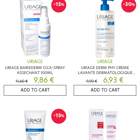
-15
-30
%
%
URIAGE
URIAGE
URIAGE BARIEDERM CICA-SPRAY
URIAGE DERM PHY CREME
ASSECHANT 100ML
LAVANTE DERMATOLOGIQUE
9,86 €
500ML
6,93 €
11,60 €
9,90 €
ADD TO CART
ADD TO CART
-15
%