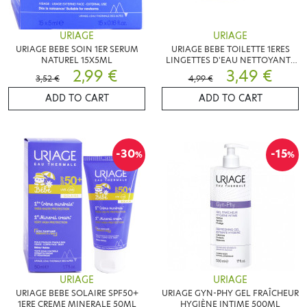
URIAGE
URIAGE
URIAGE BEBE SOIN 1ER SERUM
URIAGE BEBE TOILETTE 1ERES
NATUREL 15X5ML
LINGETTES D'EAU NETTOYANTE
2,99 €
X70
3,49 €
3,52 €
4,99 €
ADD TO CART
ADD TO CART
-30
-15
%
%
URIAGE
URIAGE
URIAGE BEBE SOLAIRE SPF50+
URIAGE GYN-PHY GEL FRAÎCHEUR
1ERE CREME MINERALE 50ML
HYGIÈNE INTIME 500ML