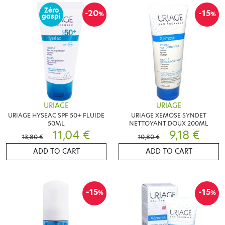
Zéro
-20
-15
%
%
gaspi
URIAGE
URIAGE
URIAGE HYSEAC SPF 50+ FLUIDE
URIAGE XEMOSE SYNDET
50ML
NETTOYANT DOUX 200ML
11,04 €
9,18 €
13,80 €
10,80 €
ADD TO CART
ADD TO CART
-15
-15
%
%