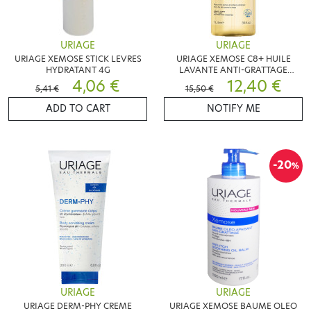
URIAGE
URIAGE
URIAGE XEMOSE STICK LEVRES
URIAGE XEMOSE C8+ HUILE
HYDRATANT 4G
LAVANTE ANTI-GRATTAGE
4,06 €
500ML
12,40 €
5,41 €
15,50 €
ADD TO CART
NOTIFY ME
-20
%
URIAGE
URIAGE
URIAGE DERM-PHY CREME
URIAGE XEMOSE BAUME OLEO