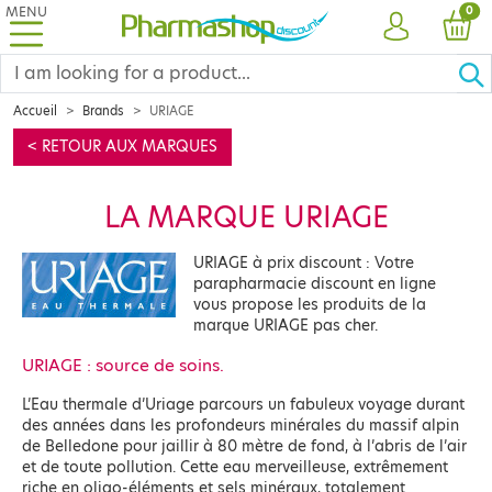
MENU
PRO
0
ACCOUNT
CAR
Accueil
Brands
URIAGE
< RETOUR AUX MARQUES
LA MARQUE URIAGE
URIAGE à prix discount : Votre
parapharmacie discount en ligne
vous propose les produits de la
marque URIAGE pas cher.
URIAGE : source de soins.
L’Eau thermale d’Uriage parcours un fabuleux voyage durant
des années dans les profondeurs minérales du massif alpin
de Belledone pour jaillir à 80 mètre de fond, à l’abris de l’air
et de toute pollution. Cette eau merveilleuse, extrêmement
riche en oligo-éléments et sels minéraux, totalement