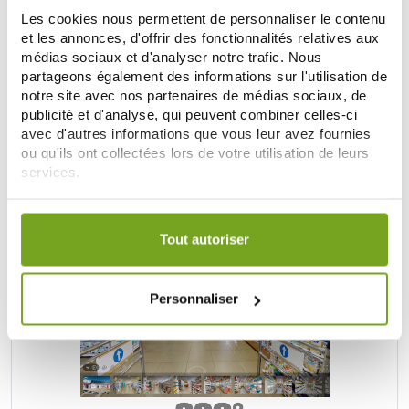
Retrouvez plus de
20 000 références
à prix discount, de
Les cookies nous permettent de personnaliser le contenu
nombreuses offres et promotions ainsi que toutes vos
marques préférées,
Filorga
,
Nuxe
,
Caudalie
,
Rosebaie
,
et les annonces, d'offrir des fonctionnalités relatives aux
Mustela
,
Uriage
,
Lierac
,
Garancia
,
Biocyte
,
Erborian
,
médias sociaux et d'analyser notre trafic. Nous
Lancaster
,
IT cosmetics
... Bénéficiez de nos promotions et
partageons également des informations sur l'utilisation de
soyez à l'affût de nos nouveautés sur les produits de la
notre site avec nos partenaires de médias sociaux, de
parapharmacie, les produits de beauté, les produits bio...
publicité et d'analyse, qui peuvent combiner celles-ci
avec d'autres informations que vous leur avez fournies
DISCOVER THE PARAPHARMACY
ou qu'ils ont collectées lors de votre utilisation de leurs
services.
UNE VRAIE PARAPHARMACIE
Votre choix de consentement est conservé pendant une
durée de 12 mois.
Tout autoriser
Personnaliser