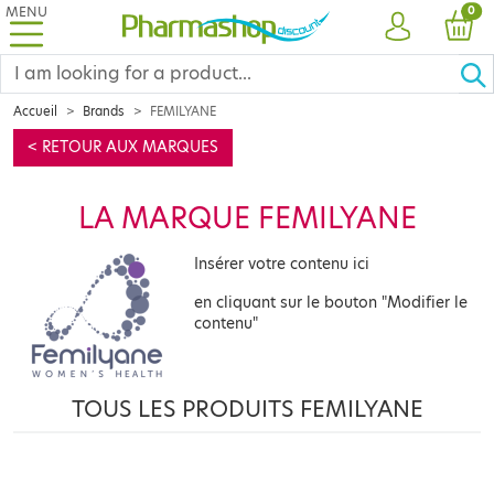
MENU
PRO
0
ACCOUNT
CAR
Accueil
Brands
FEMILYANE
< RETOUR AUX MARQUES
LA MARQUE FEMILYANE
Insérer votre contenu ici
en cliquant sur le bouton "Modifier le
contenu"
TOUS LES PRODUITS FEMILYANE