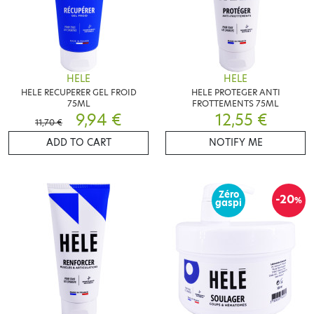
HELE
HELE
HELE RECUPERER GEL FROID
HELE PROTEGER ANTI
75ML
FROTTEMENTS 75ML
9,94 €
12,55 €
11,70 €
ADD TO CART
NOTIFY ME
Zéro
-20
%
gaspi