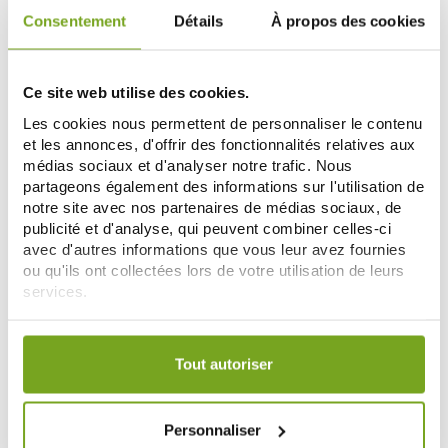
ADD TO CART
NOTIFY ME
Consentement
Détails
À propos des cookies
Ce site web utilise des cookies.
Zéro
-20
%
gaspi
Les cookies nous permettent de personnaliser le contenu
et les annonces, d'offrir des fonctionnalités relatives aux
médias sociaux et d'analyser notre trafic. Nous
partageons également des informations sur l'utilisation de
notre site avec nos partenaires de médias sociaux, de
publicité et d'analyse, qui peuvent combiner celles-ci
avec d'autres informations que vous leur avez fournies
ou qu'ils ont collectées lors de votre utilisation de leurs
HELE
HELE
services.
HELE LIBERER DEODORANT
HELE HUILE SOIN N°1 MASSER
ROLL'ON 50ML
100ML
Votre choix de consentement est conservé pendant une
8,15 €
10,76 €
13,45 €
durée de 12 mois.
Tout autoriser
NOTIFY ME
ADD TO CART
Personnaliser