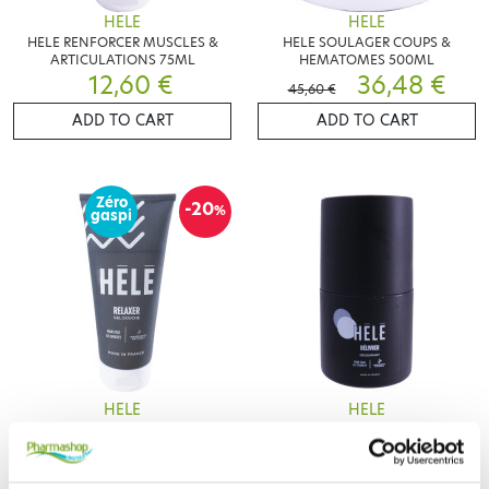
HELE
HELE
HELE RENFORCER MUSCLES &
HELE SOULAGER COUPS &
ARTICULATIONS 75ML
HEMATOMES 500ML
12,60 €
36,48 €
45,60 €
ADD TO CART
ADD TO CART
Zéro
-20
%
gaspi
HELE
HELE
HELE RELAXER GEL DOUCHE
HELE DELIVRER DEODORANT
200ML
ROLL'ON 50ML
6,88 €
8,15 €
8,60 €