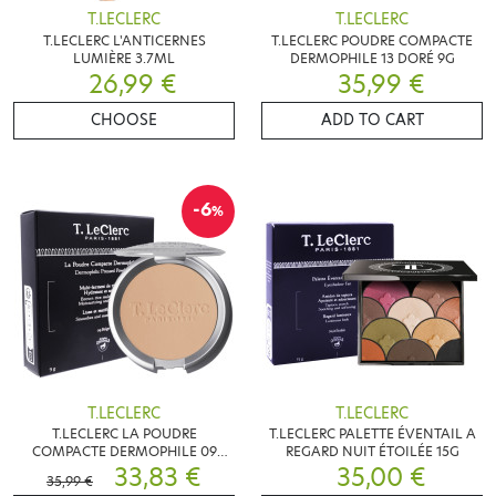
T.LECLERC
T.LECLERC
T.LECLERC L'ANTICERNES
T.LECLERC POUDRE COMPACTE
LUMIÈRE 3.7ML
DERMOPHILE 13 DORÉ 9G
26,99 €
35,99 €
CHOOSE
ADD TO CART
-6
%
T.LECLERC
T.LECLERC
T.LECLERC LA POUDRE
T.LECLERC PALETTE ÉVENTAIL A
COMPACTE DERMOPHILE 09
REGARD NUIT ÉTOILÉE 15G
BEIGE 9G
33,83 €
35,00 €
35,99 €