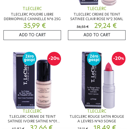
T.LECLERC
T.LECLERC
T.LECLERC POUDRE LIBRE
T.LECLERC CREME DE TEINT
DERMOPHILE CANNELLE N°6 25G
SATINEE CLAIR ROSE N°2 30ML
35,99 €
29,24 €
36,55 €
ADD TO CART
ADD TO CART
Zéro
Zéro
-20
-20
%
%
gaspi
gaspi
T.LECLERC
T.LECLERC
T.LECLERC CREME DE TEINT
T.LECLERC ROUGE SATIN ROUGE
SATINEE IVOIRE SATINE N°01
A LEVRES N°43 SONGE
30ML
32,66 €
18,49 €
40,82 €
23,11 €