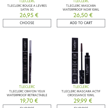
T.LECLERC
T.LECLERC
T.LECLERC ROUGE A LEVRES
T.LECLERC MASCARA
SATIN 3G
WATERPROOF NOIR 10ML
26,95 €
26,50 €
CHOOSE
ADD TO CART
T.LECLERC
T.LECLERC
T.LECLERC CRAYON YEUX
T.LECLERC MASCARA ACTIF
WATERPROOF RETRACTABLE
CROISSANCE 10ML
19,70 €
29,99 €