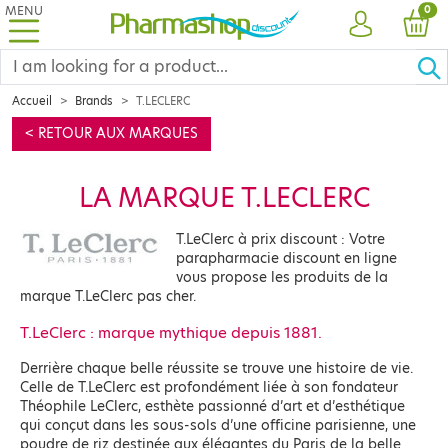
MENU
PRO
0
ACCOUNT
CAR
Accueil
Brands
T.LECLERC
< RETOUR AUX MARQUES
LA MARQUE T.LECLERC
T.LeClerc à prix discount : Votre
parapharmacie discount en ligne
vous propose les produits de la
marque T.LeClerc pas cher.
T.LeClerc : marque mythique depuis 1881.
Derrière chaque belle réussite se trouve une histoire de vie.
Celle de T.LeClerc est profondément liée à son fondateur
Théophile LeClerc, esthète passionné d’art et d’esthétique
qui conçut dans les sous-sols d’une officine parisienne, une
poudre de riz destinée aux élégantes du Paris de la belle