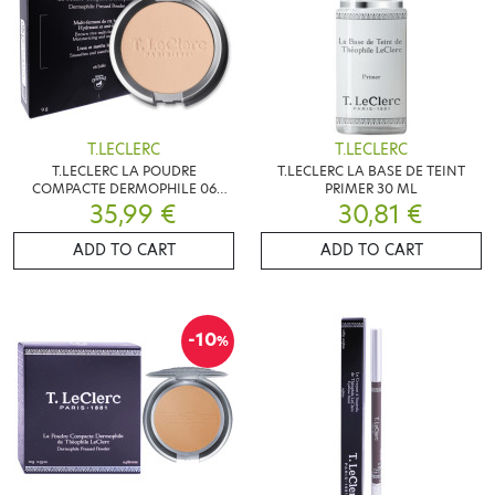
T.LECLERC
T.LECLERC
T.LECLERC LA POUDRE
T.LECLERC LA BASE DE TEINT
COMPACTE DERMOPHILE 06
PRIMER 30 ML
35,99 €
SABLE 9G
30,81 €
ADD TO CART
ADD TO CART
-10
%