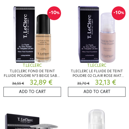
-10
-10
%
%
T.LECLERC
T.LECLERC
T.LECLERC FOND DE TEINT
T.LECLERC LE FLUIDE DE TEINT
FLUIDE POUDRE N°3 BEIGE SABLE
POUDRE 02 CLAIR ROSE MAT
MAT
32,89 €
30ML
32,13 €
36,55 €
35,70 €
ADD TO CART
ADD TO CART