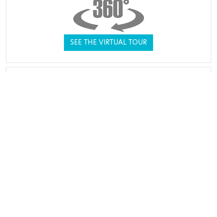
SEE THE VIRTUAL TOUR
THEY TRUSTED US
SEE CUSTOMER REVIEWS
MY
HELP &
CUSTOMER
ABOUT
ACCOUNT
ADVICE
SERVICE
Terms
of Sales
Our team is
My
Secure
available by
Legal
messages
payment
email via your
Notice
Track my
Delivery &