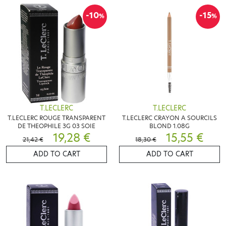
-10
-15
%
%
T.LECLERC
T.LECLERC
T.LECLERC ROUGE TRANSPARENT
T.LECLERC CRAYON A SOURCILS
DE THEOPHILE 3G 03 SOIE
BLOND 1.08G
19,28 €
15,55 €
21,42 €
18,30 €
ADD TO CART
ADD TO CART