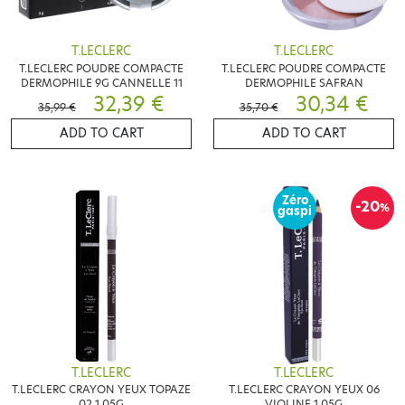
T.LECLERC
T.LECLERC
T.LECLERC POUDRE COMPACTE
T.LECLERC POUDRE COMPACTE
DERMOPHILE 9G CANNELLE 11
DERMOPHILE SAFRAN
32,39 €
30,34 €
35,99 €
35,70 €
ADD TO CART
ADD TO CART
Zéro
-20
%
gaspi
T.LECLERC
T.LECLERC
T.LECLERC CRAYON YEUX TOPAZE
T.LECLERC CRAYON YEUX 06
02 1.05G
VIOLINE 1.05G