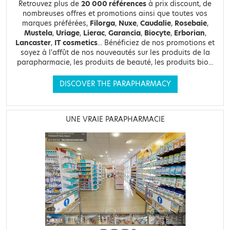
Retrouvez plus de
20 000 références
à prix discount, de
nombreuses offres et promotions ainsi que toutes vos
marques préférées,
Filorga
,
Nuxe
,
Caudalie
,
Rosebaie
,
Mustela
,
Uriage
,
Lierac
,
Garancia
,
Biocyte
,
Erborian
,
Lancaster
,
IT cosmetics
... Bénéficiez de nos promotions et
soyez à l'affût de nos nouveautés sur les produits de la
parapharmacie, les produits de beauté, les produits bio...
DISCOVER THE PARAPHARMACY
UNE VRAIE PARAPHARMACIE