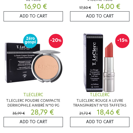
16,90 €
14,00 €
17,50 €
ADD TO CART
ADD TO CART
Zéro
-20
-15
%
%
gaspi
T.LECLERC
T.LECLERC
T.LECLERC POUDRE COMPACTE
T.LECLERC ROUGE A LEVRE
DERMOPHILE AMBRÉ N°10 9G
TRANSPARENT N°05 TAFFETAS
28,79 €
18,46 €
35,99 €
21,72 €
ADD TO CART
ADD TO CART