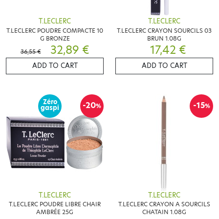
T.LECLERC
T.LECLERC
T.LECLERC POUDRE COMPACTE 10
T.LECLERC CRAYON SOURCILS 03
G BRONZE
BRUN 1.08G
32,89 €
17,42 €
36,55 €
ADD TO CART
ADD TO CART
Zéro
-20
-15
%
%
gaspi
T.LECLERC
T.LECLERC
T.LECLERC POUDRE LIBRE CHAIR
T.LECLERC CRAYON A SOURCILS
AMBRÉE 25G
CHATAIN 1.08G