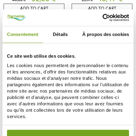
ADD TO CART
ADD TO CART
-10
-10
%
%
Consentement
Détails
À propos des cookies
Ce site web utilise des cookies.
Les cookies nous permettent de personnaliser le contenu
et les annonces, d'offrir des fonctionnalités relatives aux
médias sociaux et d'analyser notre trafic. Nous
partageons également des informations sur l'utilisation de
T.LECLERC
T.LECLERC
notre site avec nos partenaires de médias sociaux, de
T.LECLERC CRAYON A LEVRES
T.LECLERC ROUGE A LEVRES
publicité et d'analyse, qui peuvent combiner celles-ci
ROUGE EMOTION 10 1.2G
TRANSPARENT TULLE 02 3G
avec d'autres informations que vous leur avez fournies
14,90 €
20,80 €
16,55 €
23,11 €
ou qu'ils ont collectées lors de votre utilisation de leurs
services.
ADD TO CART
ADD TO CART
Votre choix de consentement est conservé pendant une
durée de 12 mois.