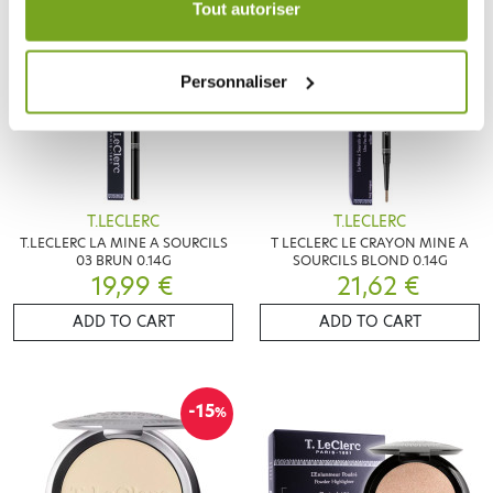
Tout autoriser
Personnaliser
T.LECLERC
T.LECLERC
T.LECLERC LA MINE A SOURCILS
T LECLERC LE CRAYON MINE A
03 BRUN 0.14G
SOURCILS BLOND 0.14G
19,99 €
21,62 €
ADD TO CART
ADD TO CART
-15
%