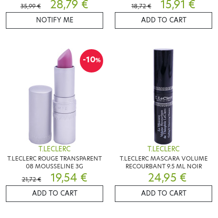
28,79 €
15,91 €
35,99 €
18,72 €
NOTIFY ME
ADD TO CART
-10
%
T.LECLERC
T.LECLERC
T.LECLERC ROUGE TRANSPARENT
T.LECLERC MASCARA VOLUME
08 MOUSSELINE 3G
RECOURBANT 9.5 ML NOIR
19,54 €
24,95 €
21,72 €
ADD TO CART
ADD TO CART