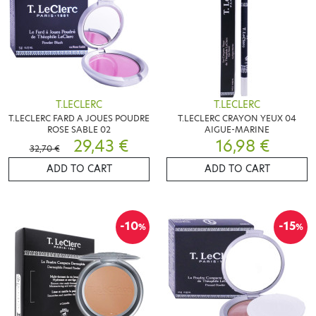
T.LECLERC
T.LECLERC
T.LECLERC FARD A JOUES POUDRE
T.LECLERC CRAYON YEUX 04
ROSE SABLE 02
AIGUE-MARINE
29,43 €
16,98 €
32,70 €
ADD TO CART
ADD TO CART
-10
-15
%
%