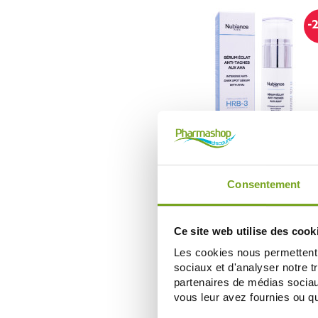
-
NUBIANCE
NUBIANCE SÉRUM ÉCLAT ANTI T
HRB 3 30ML
Consentement
26,40 €
33,00 €
ADD TO CART
Ce site web utilise des cook
Les cookies nous permettent d
sociaux et d'analyser notre t
partenaires de médias sociaux
vous leur avez fournies ou qu'