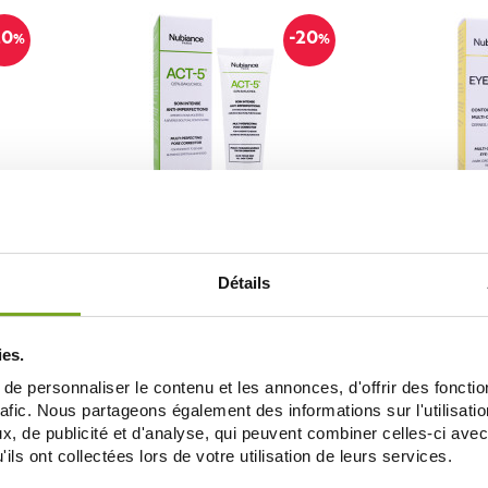
20
-20
%
%
NUBIANCE
ACHES
NUBIANCE ACT-5 SOIN INTENSE ANTI
NUBIANCE EYE 
IMPERFECTIONS 30ML
Détails
20,00 €
25,00 €
29,00 €
ADD TO CART
AD
ies.
e personnaliser le contenu et les annonces, d'offrir des fonctio
rafic. Nous partageons également des informations sur l'utilisati
, de publicité et d'analyse, qui peuvent combiner celles-ci avec
ils ont collectées lors de votre utilisation de leurs services.