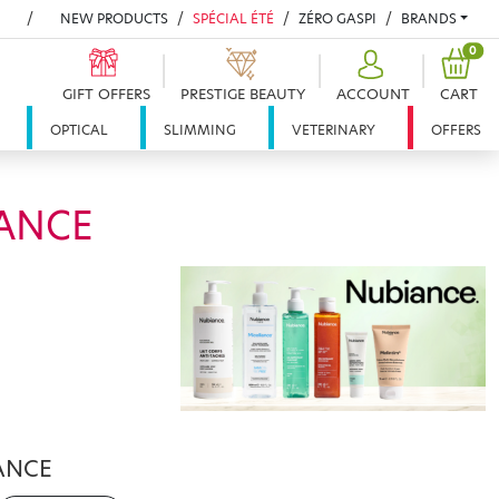
NEW PRODUCTS
SPÉCIAL ÉTÉ
ZÉRO GASPI
BRANDS
PRO
0
GIFT OFFERS
PRESTIGE BEAUTY
ACCOUNT
CART
OPTICAL
SLIMMING
VETERINARY
OFFERS
ANCE
ANCE