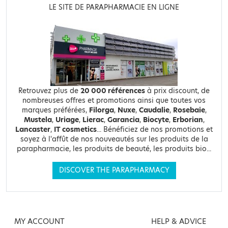
LE SITE DE PARAPHARMACIE EN LIGNE
Retrouvez plus de
20 000 références
à prix discount, de
nombreuses offres et promotions ainsi que toutes vos
marques préférées,
Filorga
,
Nuxe
,
Caudalie
,
Rosebaie
,
Mustela
,
Uriage
,
Lierac
,
Garancia
,
Biocyte
,
Erborian
,
Lancaster
,
IT cosmetics
... Bénéficiez de nos promotions et
soyez à l'affût de nos nouveautés sur les produits de la
parapharmacie, les produits de beauté, les produits bio...
DISCOVER THE PARAPHARMACY
MY ACCOUNT
HELP & ADVICE