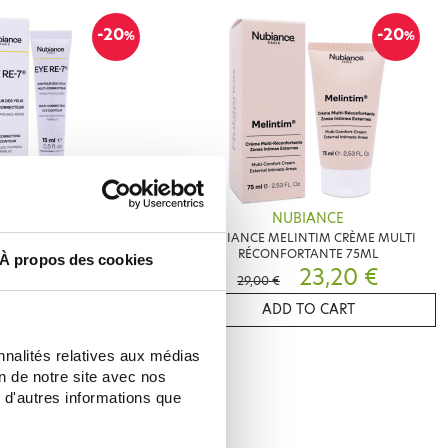
-20
-20
%
%
NUBIANCE
NUBIANCE
RE-7 CONTOUR DES YEUX
NUBIANCE MELINTIM CRÈME MULTI
15ML
RÉCONFORTANTE 75ML
À propos des cookies
23,20 €
23,20 €
29,00 €
D TO CART
ADD TO CART
nnalités relatives aux médias
on de notre site avec nos
 d'autres informations que