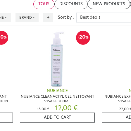
TOUS
DISCOUNTS
NEW PRODUCTS
Sort by :
NE
BRAND
+
20
-20
%
%
NUBIANCE
TANT
NUBIANCE CLEANACTYL GEL NETTOYANT
NUBIANCE EXF
TION
VISAGE 200ML
VISAGE
12,00 €
15,00 €
22,00 
ADD TO CART
AD