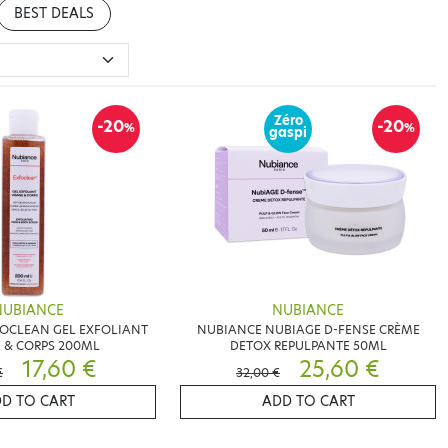
BEST DEALS
Zéro
-20
-20
%
%
gaspi
NUBIANCE
NUBIANCE
OCLEAN GEL EXFOLIANT
NUBIANCE NUBIAGE D-FENSE CRÈME
 & CORPS 200ML
DETOX REPULPANTE 50ML
17,60 €
25,60 €
€
32,00 €
D TO CART
ADD TO CART