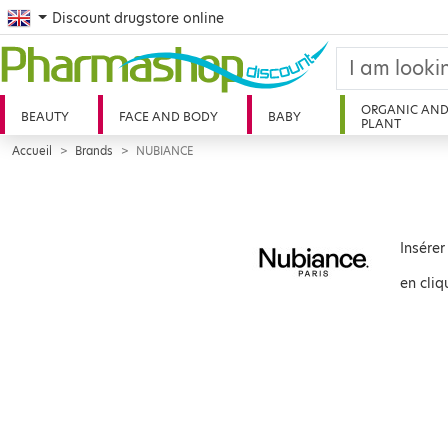
English
Discount drugstore online
ORGANIC AN
BEAUTY
FACE AND BODY
BABY
PLANT
Accueil
Brands
NUBIANCE
Insérer
en cliq