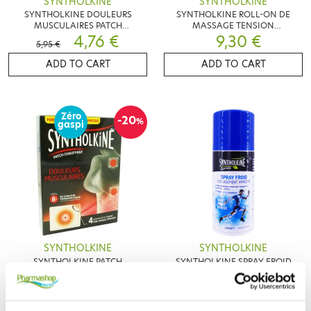
SYNTHOLKINE
SYNTHOLKINE
SYNTHOLKINE DOULEURS
SYNTHOLKINE ROLL-ON DE
MUSCULAIRES PATCH
MASSAGE TENSION
CHAUFFANT DOS
4,76 €
MUSCULAIRES
9,30 €
5,95 €
ADD TO CART
ADD TO CART
Zéro
-20
%
gaspi
SYNTHOLKINE
SYNTHOLKINE
SYNTHOLKINE PATCH
SYNTHOLKINE SPRAY FROID
CHAUFFANT PETIT FORMAT X4
SOULAGEMENT IMMEDIAT
8,56 €
8,45 €
150ML
10,70 €