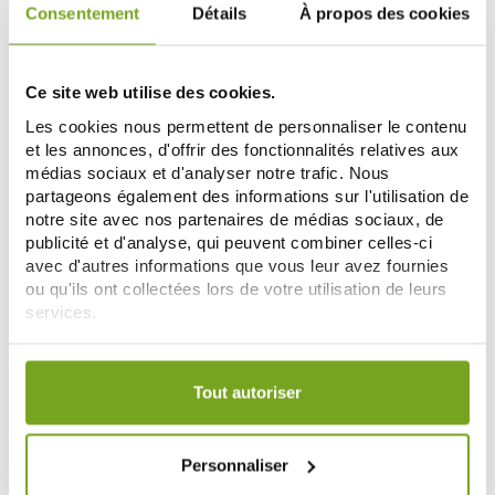
ADD TO CART
ADD TO CART
Consentement
Détails
À propos des cookies
-10
Ce site web utilise des cookies.
%
Les cookies nous permettent de personnaliser le contenu
et les annonces, d'offrir des fonctionnalités relatives aux
médias sociaux et d'analyser notre trafic. Nous
partageons également des informations sur l'utilisation de
notre site avec nos partenaires de médias sociaux, de
publicité et d'analyse, qui peuvent combiner celles-ci
avec d'autres informations que vous leur avez fournies
ou qu'ils ont collectées lors de votre utilisation de leurs
SYNTHOLKINE
SYNTHOLKINE
services.
SYNTHOLKINE PATCHS FLEXIBLES
SYNTHOLKINE GEL DE MASSAGE
MULTI-ZONES 4 PATCHS
CBD 50ML
9,77 €
9,73 €
Votre choix de consentement est conservé pendant une
10,85 €
durée de 12 mois.
Tout autoriser
ADD TO CART
ADD TO CART
Personnaliser