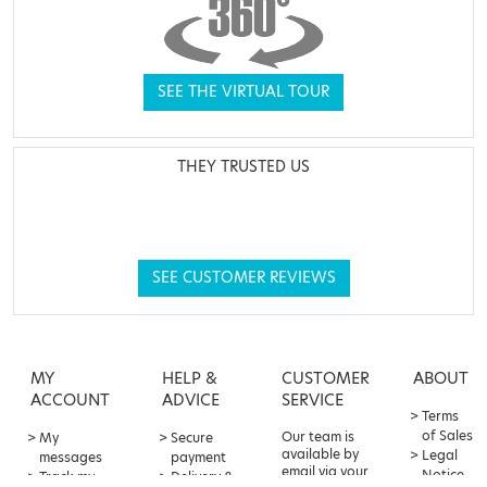
SEE THE VIRTUAL TOUR
THEY TRUSTED US
SEE CUSTOMER REVIEWS
MY
HELP &
CUSTOMER
ABOUT
ACCOUNT
ADVICE
SERVICE
Terms
of Sales
Our team is
My
Secure
available by
Legal
messages
payment
email via your
Notice
Track my
Delivery &