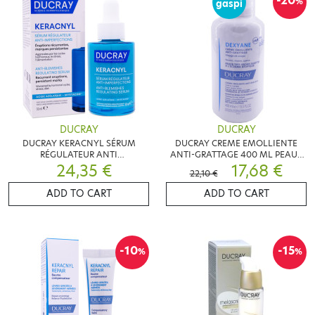
-20
%
gaspi
DUCRAY
DUCRAY
DUCRAY KERACNYL SÉRUM
DUCRAY CREME EMOLLIENTE
RÉGULATEUR ANTI
ANTI-GRATTAGE 400 ML PEAUX
IMPERFECTIONS 30ML
24,35 €
SECHES
17,68 €
22,10 €
ADD TO CART
ADD TO CART
-10
-15
%
%