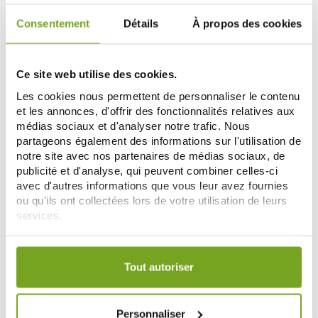
Consentement
Détails
À propos des cookies
Zéro
-15
-20
%
%
gaspi
Ce site web utilise des cookies.
Les cookies nous permettent de personnaliser le contenu
et les annonces, d'offrir des fonctionnalités relatives aux
médias sociaux et d'analyser notre trafic. Nous
partageons également des informations sur l'utilisation de
notre site avec nos partenaires de médias sociaux, de
publicité et d'analyse, qui peuvent combiner celles-ci
avec d'autres informations que vous leur avez fournies
DUCRAY
DUCRAY
ou qu'ils ont collectées lors de votre utilisation de leurs
DUCRAY ICTYANE NUTRI CREME
DUCRAY DEXYANE GEL
RICHE 40 ML
NETTOYANT 100 ML
services.
17,59 €
5,92 €
20,70 €
7,40 €
Votre choix de consentement est conservé pendant une
ADD TO CART
ADD TO CART
durée de 12 mois.
Tout autoriser
Zéro
-10
-10
%
%
gaspi
Personnaliser