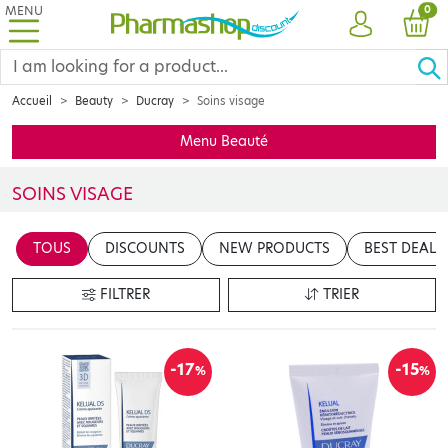
MENU
PRO
0
ACCOUNT
CAR
Accueil
Beauty
Ducray
Soins visage
Menu Beauté
SOINS VISAGE
Insérer votre contenu ici
TOUS
DISCOUNTS
NEW PRODUCTS
BEST DEALS
en cliquant sur le bouton "Modifier le contenu"
FILTRER
TRIER
-17
-15
%
%