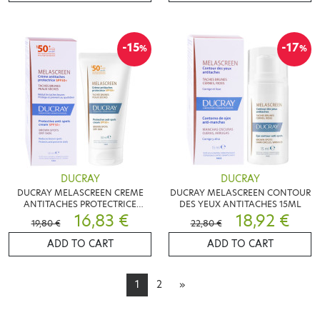
-15
-17
%
%
DUCRAY
DUCRAY
DUCRAY MELASCREEN CREME
DUCRAY MELASCREEN CONTOUR
ANTITACHES PROTECTRICE
DES YEUX ANTITACHES 15ML
SPF50+ 50ML
16,83 €
18,92 €
19,80 €
22,80 €
ADD TO CART
ADD TO CART
1
2
»