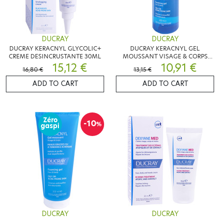
DUCRAY
DUCRAY
DUCRAY KERACNYL GLYCOLIC+
DUCRAY KERACNYL GEL
CREME DESINCRUSTANTE 30ML
MOUSSANT VISAGE & CORPS
15,12 €
400ML
10,91 €
16,80 €
13,15 €
ADD TO CART
ADD TO CART
Zéro
-10
%
gaspi
DUCRAY
DUCRAY