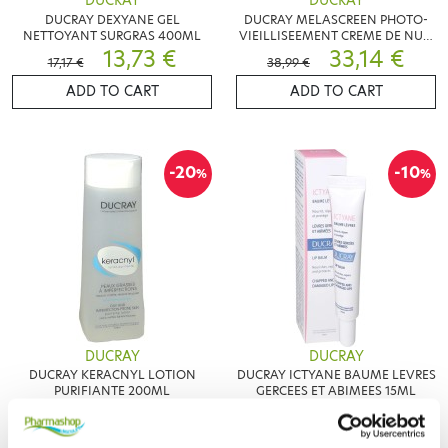
DUCRAY
DUCRAY
DUCRAY DEXYANE GEL
DUCRAY MELASCREEN PHOTO-
NETTOYANT SURGRAS 400ML
VIEILLISEEMENT CREME DE NUIT
13,73 €
50ML
33,14 €
17,17 €
38,99 €
ADD TO CART
ADD TO CART
-20
-10
%
%
DUCRAY
DUCRAY
DUCRAY KERACNYL LOTION
DUCRAY ICTYANE BAUME LEVRES
PURIFIANTE 200ML
GERCEES ET ABIMEES 15ML
11,48 €
8,86 €
14,35 €
9,85 €
ADD TO CART
ADD TO CART