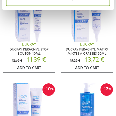
DUCRAY
DUCRAY
DUCRAY KERACNYL STOP
DUCRAY KERACNYL MAT PX
BOUTON 10ML
MIXTES A GRASSES 30ML
11,39 €
13,72 €
12,65 €
15,25 €
ADD TO CART
ADD TO CART
-10
-17
%
%