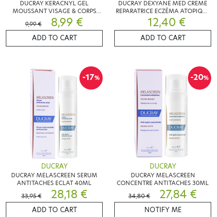
DUCRAY KERACNYL GEL
DUCRAY DEXYANE MED CREME
MOUSSANT VISAGE & CORPS
REPARATRICE ECZÉMA ATOPIQUE
200ML
8,99 €
12,40 €
30ML
9,99 €
ADD TO CART
ADD TO CART
-17
-20
%
%
DUCRAY
DUCRAY
DUCRAY MELASCREEN SERUM
DUCRAY MELASCREEN
ANTITACHES ECLAT 40ML
CONCENTRE ANTITACHES 30ML
28,18 €
27,84 €
33,95 €
34,80 €
ADD TO CART
NOTIFY ME