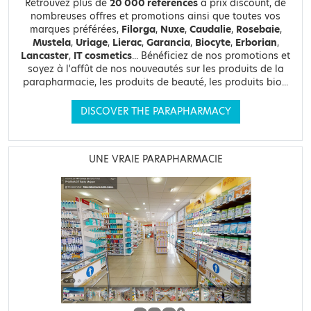
Retrouvez plus de
20 000 références
à prix discount, de
nombreuses offres et promotions ainsi que toutes vos
marques préférées,
Filorga
,
Nuxe
,
Caudalie
,
Rosebaie
,
Mustela
,
Uriage
,
Lierac
,
Garancia
,
Biocyte
,
Erborian
,
Lancaster
,
IT cosmetics
... Bénéficiez de nos promotions et
soyez à l'affût de nos nouveautés sur les produits de la
parapharmacie, les produits de beauté, les produits bio...
DISCOVER THE PARAPHARMACY
UNE VRAIE PARAPHARMACIE