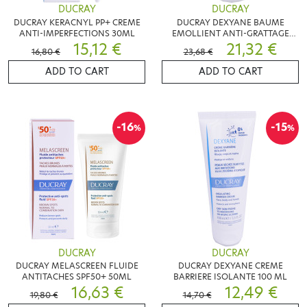
DUCRAY
DUCRAY
DUCRAY KERACNYL PP+ CREME
DUCRAY DEXYANE BAUME
ANTI-IMPERFECTIONS 30ML
EMOLLIENT ANTI-GRATTAGE
15,12 €
400ML
21,32 €
16,80 €
23,68 €
ADD TO CART
ADD TO CART
-16
-15
%
%
DUCRAY
DUCRAY
DUCRAY MELASCREEN FLUIDE
DUCRAY DEXYANE CREME
ANTITACHES SPF50+ 50ML
BARRIERE ISOLANTE 100 ML
16,63 €
12,49 €
19,80 €
14,70 €