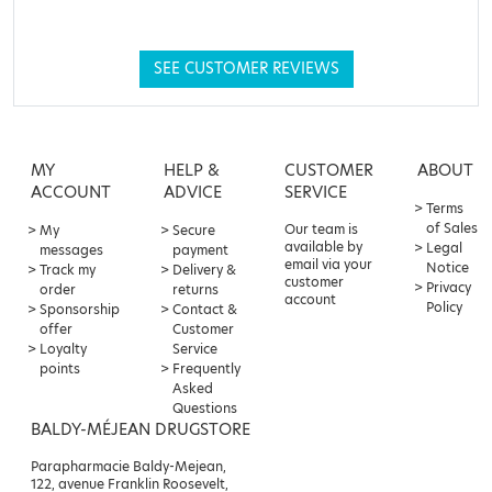
SEE CUSTOMER REVIEWS
MY
HELP &
CUSTOMER
ABOUT
ACCOUNT
ADVICE
SERVICE
Terms
of Sales
Our team is
My
Secure
available by
Legal
messages
payment
email via your
Notice
Track my
Delivery &
customer
Privacy
order
returns
account
Policy
Sponsorship
Contact &
offer
Customer
Loyalty
Service
points
Frequently
Asked
Questions
BALDY-MÉJEAN DRUGSTORE
Parapharmacie Baldy-Mejean,
122, avenue Franklin Roosevelt,