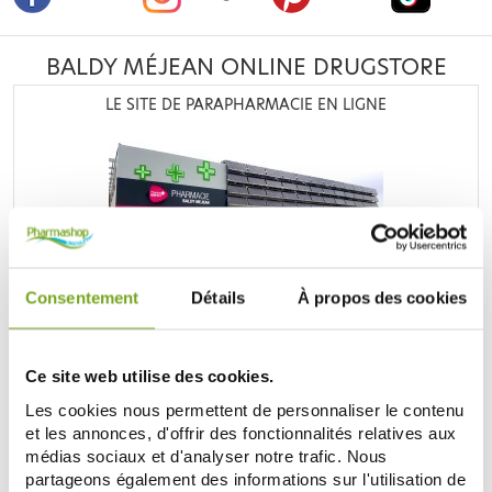
BALDY MÉJEAN ONLINE DRUGSTORE
LE SITE DE PARAPHARMACIE EN LIGNE
Retrouvez plus de
20 000 références
à prix discount, de
Consentement
Détails
À propos des cookies
nombreuses offres et promotions ainsi que toutes vos
marques préférées,
Filorga
,
Nuxe
,
Caudalie
,
Rosebaie
,
Mustela
,
Uriage
,
Lierac
,
Garancia
,
Biocyte
,
Erborian
,
Lancaster
,
IT cosmetics
... Bénéficiez de nos promotions et
Ce site web utilise des cookies.
soyez à l'affût de nos nouveautés sur les produits de la
Les cookies nous permettent de personnaliser le contenu
parapharmacie, les produits de beauté, les produits bio...
et les annonces, d'offrir des fonctionnalités relatives aux
médias sociaux et d'analyser notre trafic. Nous
DISCOVER THE PARAPHARMACY
partageons également des informations sur l'utilisation de