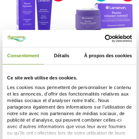
LANSINOH
LANSINOH
Consentement
Détails
À propos des cookies
LANSINOH SÉRUM APAISANT
LANSINOH BAUME RELAXANT
125ML
SOMMEIL 200ML
9,26 €
9,91 €
11,58 €
12,39 €
Ce site web utilise des cookies.
ADD TO CART
ADD TO CART
Les cookies nous permettent de personnaliser le contenu
et les annonces, d'offrir des fonctionnalités relatives aux
médias sociaux et d'analyser notre trafic. Nous
partageons également des informations sur l'utilisation de
notre site avec nos partenaires de médias sociaux, de
publicité et d'analyse, qui peuvent combiner celles-ci
avec d'autres informations que vous leur avez fournies
ou qu'ils ont collectées lors de votre utilisation de leurs