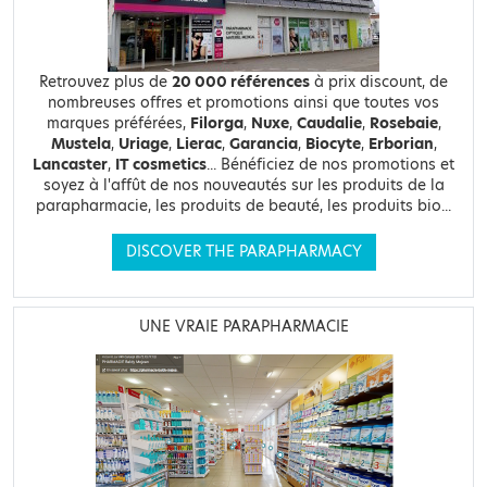
Retrouvez plus de
20 000 références
à prix discount, de
nombreuses offres et promotions ainsi que toutes vos
marques préférées,
Filorga
,
Nuxe
,
Caudalie
,
Rosebaie
,
Mustela
,
Uriage
,
Lierac
,
Garancia
,
Biocyte
,
Erborian
,
Lancaster
,
IT cosmetics
... Bénéficiez de nos promotions et
soyez à l'affût de nos nouveautés sur les produits de la
parapharmacie, les produits de beauté, les produits bio...
DISCOVER THE PARAPHARMACY
UNE VRAIE PARAPHARMACIE