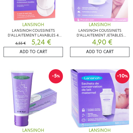
LANSINOH
LANSINOH
LANSINOH COUSSINETS
LANSINOH COUSSINETS
D'ALLAITEMENT LAVABLES 4
D'ALLAITEMENT JETABLES
COUSSINETS
5,24 €
AMELIORES X24
4,90 €
6,55 €
ADD TO CART
ADD TO CART
-5
-10
%
%
LANSINOH
LANSINOH