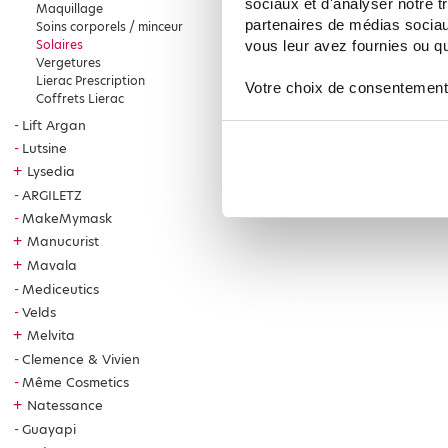
sociaux et d'analyser notre t
Maquillage
partenaires de médias sociaux
Soins corporels / minceur
Solaires
vous leur avez fournies ou qu'
Vergetures
Lierac Prescription
Votre choix de consentement
Coffrets Lierac
Lift Argan
Lutsine
+
Lysedia
ARGILETZ
MakeMymask
+
Manucurist
+
Mavala
Mediceutics
Velds
+
Melvita
Clemence & Vivien
Même Cosmetics
+
Natessance
Guayapi