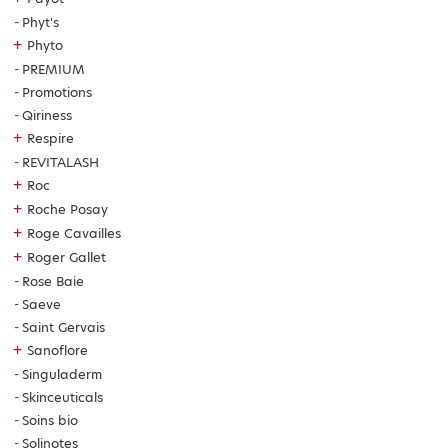
Phyt's
+
Phyto
PREMIUM
Promotions
Qiriness
+
Respire
REVITALASH
+
Roc
+
Roche Posay
+
Roge Cavailles
+
Roger Gallet
Rose Baie
Saeve
Saint Gervais
+
Sanoflore
Singuladerm
Skinceuticals
Soins bio
Solinotes