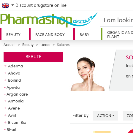
English
Discount drugstore online
ORGANIC AN
BEAUTY
FACE AND BODY
BABY
PLANT
Accueil
Beauty
Lierac
Solaires
SO
BEAUTÉ
Ins
+
Aderma
+
Ahava
en 
+
Borlind
Apivita
Arganicare
+
Armonia
+
Avene
+
Avril
Filter by
ACTION
ZO
+
B com Bio
BI-oil