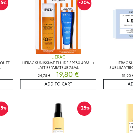
25
-20
%
%
LIERAC
LOUTE
LIERAC SUNISSIME FLUIDE SPF30 40ML +
LIERAC S
L
LAIT REPARATEUR 75ML
SUBLIMATRIC
19,80 €
24,75 €
18,90 
ADD TO CART
AD
25
-25
%
%