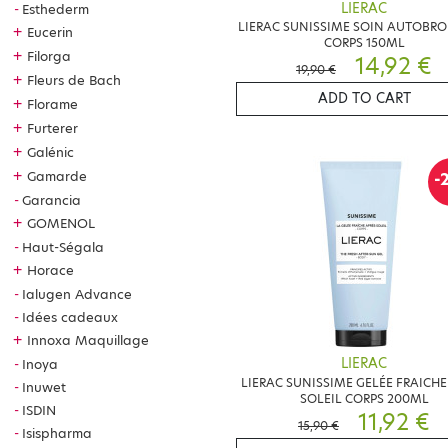
LIERAC
Esthederm
LIERAC SUNISSIME SOIN AUTOBR
+
Eucerin
CORPS 150ML
+
Filorga
14,92 €
19,90 €
+
Fleurs de Bach
ADD TO CART
+
Florame
+
Furterer
+
Galénic
+
Gamarde
-
Garancia
+
GOMENOL
Haut-Ségala
+
Horace
Ialugen Advance
Idées cadeaux
+
Innoxa Maquillage
LIERAC
Inoya
LIERAC SUNISSIME GELÉE FRAICHE
Inuwet
SOLEIL CORPS 200ML
ISDIN
11,92 €
15,90 €
Isispharma