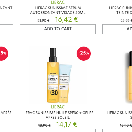
LIERAC
ONZANT
LIERAC SUNISSIME SÉRUM
LIERAC SUNI
AUTOBRONZANT VISAGE 30ML
TEINTÉ 
16,42 €
21,90 €
23,95 
ADD TO CART
AD
25
-25
%
%
LIERAC
 APRÈS
LIERAC SUNISSIME HUILE SPF30 + GELEE
LIERAC SUNIS
APRES SOLEIL
14,17 €
18,90 €
13,90 €