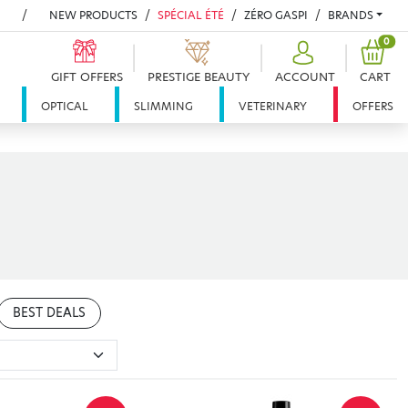
NEW PRODUCTS
SPÉCIAL ÉTÉ
ZÉRO GASPI
BRANDS
PRO
0
GIFT OFFERS
PRESTIGE BEAUTY
ACCOUNT
CART
OPTICAL
SLIMMING
VETERINARY
OFFERS
BEST DEALS