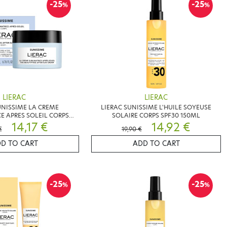
-25
-25
%
%
LIERAC
LIERAC
UNISSIME LA CREME
LIERAC SUNISSIME L'HUILE SOYEUSE
E APRES SOLEIL CORPS
SOLAIRE CORPS SPF30 150ML
200ML
14,17 €
14,92 €
€
19,90 €
D TO CART
ADD TO CART
-25
-25
%
%