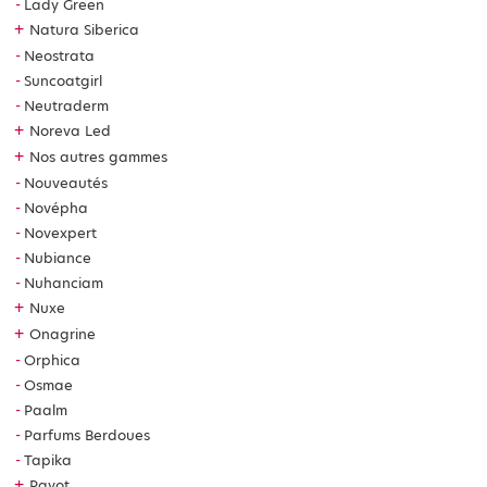
Lady Green
+
Natura Siberica
Neostrata
Suncoatgirl
Neutraderm
+
Noreva Led
+
Nos autres gammes
Nouveautés
Novépha
Novexpert
Nubiance
Nuhanciam
+
Nuxe
+
Onagrine
Orphica
Osmae
Paalm
Parfums Berdoues
Tapika
+
Payot