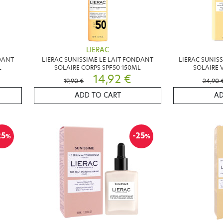
LIERAC
DANT
LIERAC SUNISSIME LE LAIT FONDANT
LIERAC SUNIS
L
SOLAIRE CORPS SPF50 150ML
SOLAIRE 
14,92 €
19,90 €
24,90 
ADD TO CART
AD
25
-25
%
%