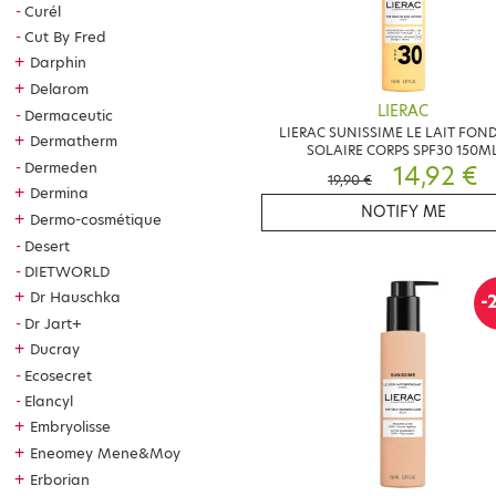
Curél
Cut By Fred
+
Darphin
+
Delarom
LIERAC
Dermaceutic
LIERAC SUNISSIME LE LAIT FON
+
Dermatherm
SOLAIRE CORPS SPF30 150M
Dermeden
14,92 €
19,90 €
+
Dermina
NOTIFY ME
+
Dermo-cosmétique
Desert
DIETWORLD
+
Dr Hauschka
-
Dr Jart+
+
Ducray
Ecosecret
Elancyl
+
Embryolisse
+
Eneomey Mene&Moy
+
Erborian