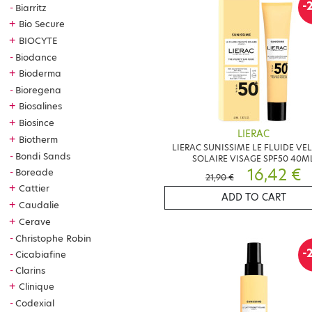
-
Biarritz
+
Bio Secure
+
BIOCYTE
Biodance
+
Bioderma
Bioregena
+
Biosalines
+
Biosince
LIERAC
+
Biotherm
LIERAC SUNISSIME LE FLUIDE VE
Bondi Sands
SOLAIRE VISAGE SPF50 40M
16,42 €
Boreade
21,90 €
+
Cattier
ADD TO CART
+
Caudalie
+
Cerave
Christophe Robin
-
Cicabiafine
Clarins
+
Clinique
Codexial