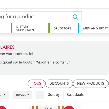
D
DIETARY
DRUGSTORE
MEN AND SPORT
SUPPLEMENTS
LAIRES
érer votre contenu ici
cliquant sur le bouton "Modifier le contenu"
TOUS
DISCOUNTS
NEW PRODUCTS
Sort by :
NE
BRAND
+