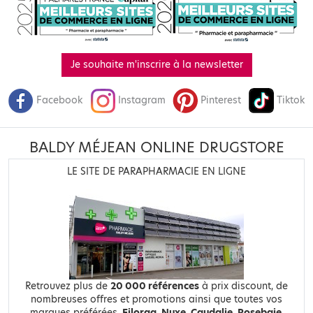
Je souhaite m'inscrire à la newsletter
Facebook
Instagram
Pinterest
Tiktok
BALDY MÉJEAN ONLINE DRUGSTORE
LE SITE DE PARAPHARMACIE EN LIGNE
Retrouvez plus de
20 000 références
à prix discount, de
nombreuses offres et promotions ainsi que toutes vos
marques préférées,
Filorga
,
Nuxe
,
Caudalie
,
Rosebaie
,