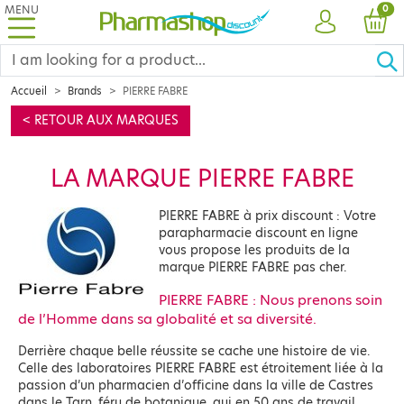
MENU
PRO
0
ACCOUNT
CAR
Accueil
Brands
PIERRE FABRE
< RETOUR AUX MARQUES
LA MARQUE PIERRE FABRE
PIERRE FABRE à prix discount : Votre
parapharmacie discount en ligne
vous propose les produits de la
marque PIERRE FABRE pas cher.
PIERRE FABRE : Nous prenons soin
de l’Homme dans sa globalité et sa diversité.
Derrière chaque belle réussite se cache une histoire de vie.
Celle des laboratoires PIERRE FABRE est étroitement liée à la
passion d’un pharmacien d’officine dans la ville de Castres
dans le Tarn, féru de botanique, qui en 50 ans de travail