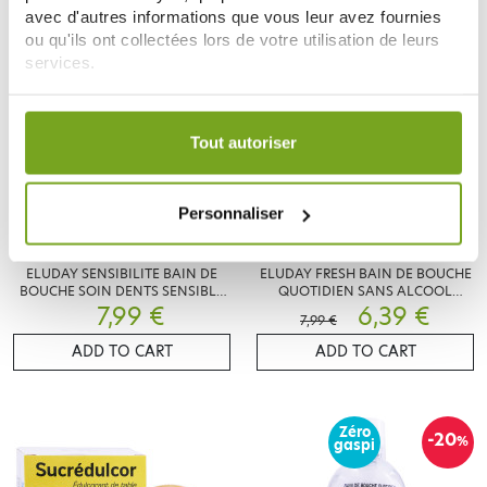
avec d'autres informations que vous leur avez fournies
ou qu'ils ont collectées lors de votre utilisation de leurs
Zéro
-20
%
gaspi
services.
Votre choix de consentement est conservé pendant une
durée de 12 mois.
Tout autoriser
Personnaliser
PIERRE FABRE
PIERRE FABRE
ELUDAY SENSIBILITE BAIN DE
ELUDAY FRESH BAIN DE BOUCHE
BOUCHE SOIN DENTS SENSIBLE
QUOTIDIEN SANS ALCOOL
7,99 €
500ML
500ML
6,39 €
7,99 €
ADD TO CART
ADD TO CART
Zéro
-20
%
gaspi