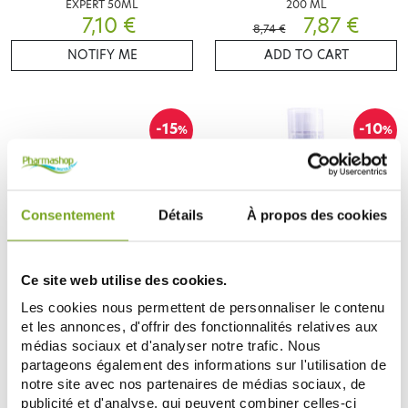
EXPERT 50ML
200 ML
7,10 €
7,87 €
8,74 €
NOTIFY ME
ADD TO CART
-15
-10
%
%
Consentement
Détails
À propos des cookies
Ce site web utilise des cookies.
PIERRE FABRE
PIERRE FABRE
Les cookies nous permettent de personnaliser le contenu
ELUGEL GEL BUCCAL
ELUDAY GENCIVES BAIN DE
et les annonces, d'offrir des fonctionnalités relatives aux
ASSAINISSANT 40ML
BOUCHE QUOTIDIEN 500ML
6,16 €
7,19 €
médias sociaux et d'analyser notre trafic. Nous
7,25 €
7,99 €
partageons également des informations sur l'utilisation de
ADD TO CART
NOTIFY ME
notre site avec nos partenaires de médias sociaux, de
publicité et d'analyse, qui peuvent combiner celles-ci