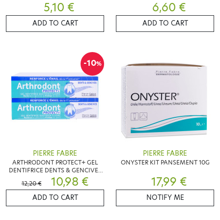
5,10 €
6,60 €
75ML
ADD TO CART
ADD TO CART
-10
%
PIERRE FABRE
PIERRE FABRE
ARTHRODONT PROTECT+ GEL
ONYSTER KIT PANSEMENT 10G
DENTIFRICE DENTS & GENCIVES
LOT DE 2X 75ML
10,98 €
17,99 €
12,20 €
ADD TO CART
NOTIFY ME