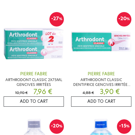
-27
-20
%
%
PIERRE FABRE
PIERRE FABRE
ARTHRODONT CLASSIC 2X75ML
ARTHRODONT CLASSIC
GENCIVES IRRITÉES
DENTIFRICE GENCIVES IRRITÉES
7,96 €
50 ML
3,90 €
10,90 €
4,88 €
ADD TO CART
ADD TO CART
-20
-15
%
%