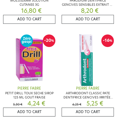
MOLUSDERM SOLUTION
PARODIUM DENTIFRICE
CUTANEE 3G
GENCIVES SENSIBLES EXTRAIT DE
16,80 €
RHUBARBE 50 ML
8,20 €
ADD TO CART
ADD TO CART
Zéro
-20
-16
%
%
gaspi
PIERRE FABRE
PIERRE FABRE
PETIT DRILL TOUX SECHE SIROP
ARTHRODONT CLASSIC PATE
125 ML GOUT FRAISE
DENTIFRICE GENCIVES IRRITÉES
4,24 €
75ML
5,25 €
5,30 €
6,25 €
ADD TO CART
ADD TO CART