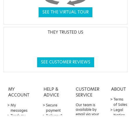
SEE THE VIRTUAL TOUR
THEY TRUSTED US
SEE CUSTOMER REVIEWS
MY
HELP &
CUSTOMER
ABOUT
ACCOUNT
ADVICE
SERVICE
Terms
of Sales
Our team is
My
Secure
available by
Legal
messages
payment
email via your
Notice
Track my
Delivery &
customer
Privacy
order
returns
account
Policy
Sponsorship
Contact &