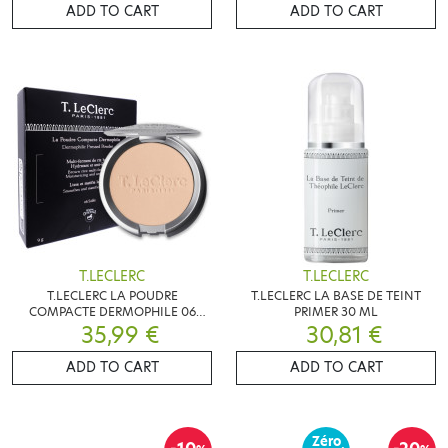
ADD TO CART
ADD TO CART
T.LECLERC
T.LECLERC
T.LECLERC LA POUDRE
T.LECLERC LA BASE DE TEINT
COMPACTE DERMOPHILE 06
PRIMER 30 ML
35,99 €
SABLE 9G
30,81 €
ADD TO CART
ADD TO CART
Zéro