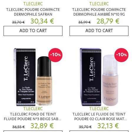
T.LECLERC
T.LECLERC
T.LECLERC POUDRE COMPACTE
T.LECLERC POUDRE COMPACTE
DERMOPHILE SAFRAN
DERMOPHILE AMBRÉ N°10 9G
30,34 €
28,79 €
35,70 €
35,99 €
ADD TO CART
ADD TO CART
-10
-10
%
%
T.LECLERC
T.LECLERC
T.LECLERC FOND DE TEINT
T.LECLERC LE FLUIDE DE TEINT
FLUIDE POUDRE N°3 BEIGE SABLE
POUDRE 02 CLAIR ROSE MAT
MAT
32,89 €
30ML
32,13 €
36,55 €
35,70 €