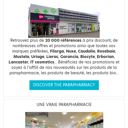
Retrouvez plus de
20 000 références
à prix discount, de
nombreuses offres et promotions ainsi que toutes vos
marques préférées,
Filorga
,
Nuxe
,
Caudalie
,
Rosebaie
,
Mustela
,
Uriage
,
Lierac
,
Garancia
,
Biocyte
,
Erborian
,
Lancaster
,
IT cosmetics
... Bénéficiez de nos promotions et
soyez à l'affût de nos nouveautés sur les produits de la
parapharmacie, les produits de beauté, les produits bio...
DISCOVER THE PARAPHARMACY
UNE VRAIE PARAPHARMACIE