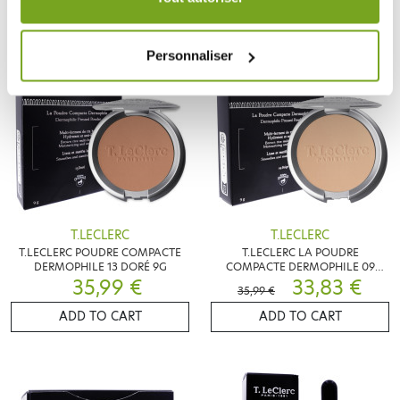
Personnaliser
-6
%
T.LECLERC
T.LECLERC
T.LECLERC POUDRE COMPACTE
T.LECLERC LA POUDRE
DERMOPHILE 13 DORÉ 9G
COMPACTE DERMOPHILE 09
35,99 €
BEIGE 9G
33,83 €
35,99 €
ADD TO CART
ADD TO CART