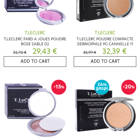
T.LECLERC
T.LECLERC
T.LECLERC FARD A JOUES POUDRE
T.LECLERC POUDRE COMPACTE
ROSE SABLE 02
DERMOPHILE 9G CANNELLE 11
29,43 €
32,39 €
32,70 €
35,99 €
ADD TO CART
ADD TO CART
Zéro
-15
-20
%
%
gaspi