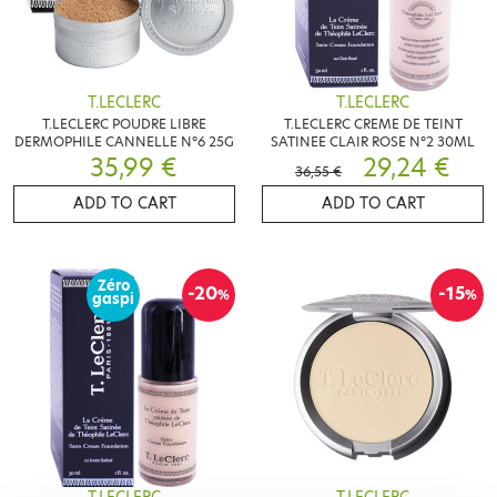
T.LECLERC
T.LECLERC
T.LECLERC POUDRE LIBRE
T.LECLERC CREME DE TEINT
DERMOPHILE CANNELLE N°6 25G
SATINEE CLAIR ROSE N°2 30ML
35,99 €
29,24 €
36,55 €
ADD TO CART
ADD TO CART
Zéro
-20
-15
%
%
gaspi