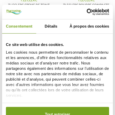
T.LECLERC
T.LECLERC
T.LECLERC CREME DE TEINT
TLECLERC POUDRE COMPACTE
SATINEE IVOIRE SATINE N°01
DERMOPHILE 02 BANANE 9G
30ML
32,66 €
30,59 €
40,82 €
35,99 €
ADD TO CART
ADD TO CART
Consentement
Détails
À propos des cookies
Ce site web utilise des cookies.
Les cookies nous permettent de personnaliser le contenu
et les annonces, d'offrir des fonctionnalités relatives aux
médias sociaux et d'analyser notre trafic. Nous
partageons également des informations sur l'utilisation de
notre site avec nos partenaires de médias sociaux, de
publicité et d'analyse, qui peuvent combiner celles-ci
avec d'autres informations que vous leur avez fournies
ou qu'ils ont collectées lors de votre utilisation de leurs
T.LECLERC
T.LECLERC
services.
T.LECLERC L'ENLUMINEUR
T.LECLERC L'ANTICERNES
POUDRÉ 5.5G
LUMIÈRE 3.7ML
31,50 €
26,99 €
Votre choix de consentement est conservé pendant une
durée de 12 mois.
Tout autoriser
CHOOSE
CHOOSE