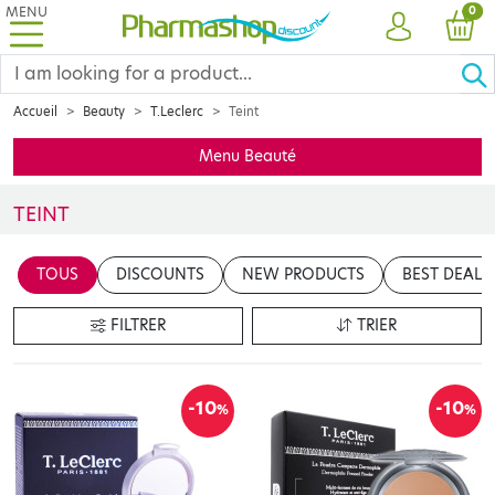
MENU
PRO
0
ACCOUNT
CAR
Accueil
Beauty
T.Leclerc
Teint
Menu Beauté
TEINT
Insérer votre contenu ici
TOUS
DISCOUNTS
NEW PRODUCTS
BEST DEALS
en cliquant sur le bouton "Modifier le contenu"
FILTRER
TRIER
-10
-10
%
%