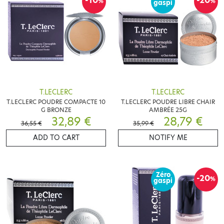
-10
-20
%
%
gaspi
T.LECLERC
T.LECLERC
T.LECLERC POUDRE COMPACTE 10
T.LECLERC POUDRE LIBRE CHAIR
G BRONZE
AMBRÉE 25G
32,89 €
28,79 €
36,55 €
35,99 €
ADD TO CART
NOTIFY ME
Zéro
-20
%
gaspi