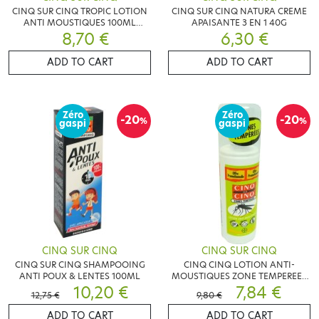
CINQ SUR CINQ TROPIC LOTION
CINQ SUR CINQ NATURA CREME
ANTI MOUSTIQUES 100ML
APAISANTE 3 EN 1 40G
8,70 €
PROMO
6,30 €
ADD TO CART
ADD TO CART
Zéro
Zéro
-20
-20
%
%
gaspi
gaspi
CINQ SUR CINQ
CINQ SUR CINQ
CINQ SUR CINQ SHAMPOOING
CINQ CINQ LOTION ANTI-
ANTI POUX & LENTES 100ML
MOUSTIQUES ZONE TEMPEREES
10,20 €
100ML
7,84 €
12,75 €
9,80 €
ADD TO CART
ADD TO CART