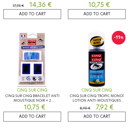
ACARIENS 250ML
14,36 €
RECHARGES
10,75 €
17,95 €
ADD TO CART
ADD TO CART
-11
%
CINQ SUR CINQ
CINQ SUR CINQ
CINQ SUR CINQ BRACELET ANTI
CINQ SUR CINQ TROPIC MONOÏ
MOUSTIQUE NOIR + 2
LOTION ANTI-MOUSTIQUES
RECHARGES
10,75 €
75ML
7,92 €
8,90 €
ADD TO CART
ADD TO CART