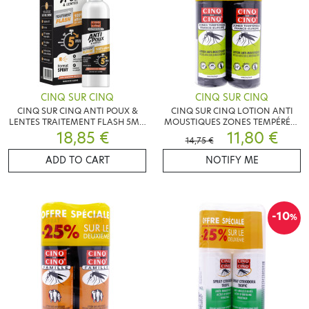
CINQ SUR CINQ
CINQ SUR CINQ
CINQ SUR CINQ ANTI POUX &
CINQ SUR CINQ LOTION ANTI
LENTES TRAITEMENT FLASH 5MN
MOUSTIQUES ZONES TEMPÉRÉES
18,85 €
150ML
2X100ML
11,80 €
14,75 €
ADD TO CART
NOTIFY ME
-10
%