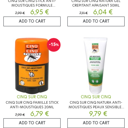
CINQ SUR CINQ STICK ANTI-
CINQ SUR CINQ NATURA GEL
MOUSTIQUES FORMULE
CREPITANT APAISANT 50ML
RENFORCEE 20ML
6,95 €
6,04 €
7,99 €
7,11 €
ADD TO CART
ADD TO CART
-15
%
CINQ SUR CINQ
CINQ SUR CINQ
CINQ SUR CINQ FAMILLE STICK
CINQ SUR CINQ NATURA ANTI-
ANTI-MOUSTIQUES 20ML
MOUSTIQUES PEAUX SENSIBLES
6,79 €
9,79 €
100ML
7,99 €
ADD TO CART
ADD TO CART