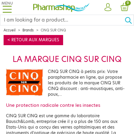
MENU
PRO
0
ACCOUNT
CAR
Accueil
Brands
CINQ SUR CINQ
< RETOUR AUX MARQUES
LA MARQUE CINQ SUR CINQ
CINQ SUR CINQ à petits prix: Votre
parapharmacie en ligne, qui propose
les produits de la marque CINQ SUR
CINQ discount : anti-moustiques, anti-
poux,…
Une protection radicale contre les insectes
CINQ SUR CINQ est une gamme du laboratoire
Bausch&Lomb, entreprise crée il y a plus de 150 ans aux
Etats-Unis qui a conçu des verres ophtalmiques et des
instruments d’optique de précision de haute qualité. La