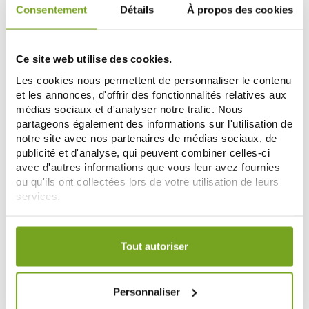
Consentement
Détails
À propos des cookies
CINQ SUR CINQ
CINQ SUR CINQ
CINQ SUR CINQ ANTI POUX &
CINQ SUR CINQ SPRAY TISSUS
Ce site web utilise des cookies.
LENTES SHAMPOING GEL 400ML
ANTI-MOUSTIQUES 250ML
18,14 €
10,63 €
Les cookies nous permettent de personnaliser le contenu
20,15 €
12,50 €
et les annonces, d'offrir des fonctionnalités relatives aux
ADD TO CART
ADD TO CART
médias sociaux et d'analyser notre trafic. Nous
partageons également des informations sur l'utilisation de
notre site avec nos partenaires de médias sociaux, de
publicité et d'analyse, qui peuvent combiner celles-ci
Zéro
-20
%
gaspi
avec d'autres informations que vous leur avez fournies
ou qu'ils ont collectées lors de votre utilisation de leurs
services.
Votre choix de consentement est conservé pendant une
durée de 12 mois.
Tout autoriser
CINQ SUR CINQ
CINQ SUR CINQ
Personnaliser
CINQ SUR CINQ TROPIC LOTION
CINQ SUR CINQ ROLL'ON ANTI-