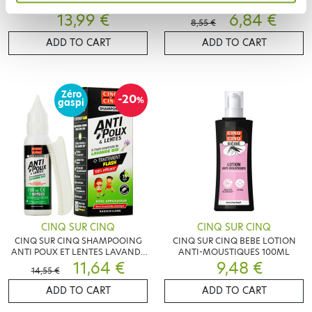
ANTI-MOUSTIQUES LOT DE
MOUSTIQUES CITRIODORA 50ML
13,99 €
2X75ML
6,84 €
8,55 €
ADD TO CART
ADD TO CART
Zéro
-20
%
gaspi
CINQ SUR CINQ
CINQ SUR CINQ
CINQ SUR CINQ SHAMPOOING
CINQ SUR CINQ BEBE LOTION
ANTI POUX ET LENTES LAVANDE
ANTI-MOUSTIQUES 100ML
BIO 100ML
11,64 €
9,48 €
14,55 €
ADD TO CART
ADD TO CART