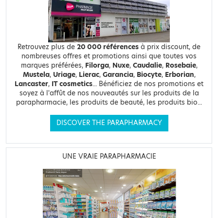
Retrouvez plus de
20 000 références
à prix discount, de
nombreuses offres et promotions ainsi que toutes vos
marques préférées,
Filorga
,
Nuxe
,
Caudalie
,
Rosebaie
,
Mustela
,
Uriage
,
Lierac
,
Garancia
,
Biocyte
,
Erborian
,
Lancaster
,
IT cosmetics
... Bénéficiez de nos promotions et
soyez à l'affût de nos nouveautés sur les produits de la
parapharmacie, les produits de beauté, les produits bio...
DISCOVER THE PARAPHARMACY
UNE VRAIE PARAPHARMACIE