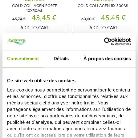
GOLD COLLAGEN FORTE
GOLD COLLAGEN RX 500ML
10X50ML
43,45 €
45,45 €
45,74 €
60,60 €
ADD TO CART
ADD TO CART
Consentement
Détails
À propos des cookies
Ce site web utilise des cookies.
Les cookies nous permettent de personnaliser le contenu
et les annonces, d'offrir des fonctionnalités relatives aux
médias sociaux et d'analyser notre trafic. Nous
partageons également des informations sur l'utilisation de
MINERVA
GOLD COLLAGEN FORTE PLUS
notre site avec nos partenaires de médias sociaux, de
500ML
publicité et d'analyse, qui peuvent combiner celles-ci
49,65 €
avec d'autres informations que vous leur avez fournies
ou qu'ils ont collectées lors de votre utilisation de leurs
ADD TO CART