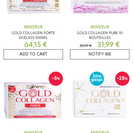
MINERVA
MINERVA
GOLD COLLAGEN FORTE
GOLD COLLAGEN PURE 10
AGELESS 500ML
BOUTEILLES
64,15 €
31,99 €
39,99 €
ADD TO CART
NOTIFY ME
Zéro
-5
-25
%
%
gaspi
MINERVA
MINERVA