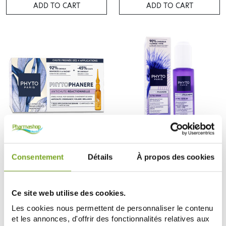
ADD TO CART
ADD TO CART
PHYTO
PHYTO
PHYTOPHANERE ANTICHUTE
PHYTOPHANERE ULTRA SERUM
Consentement
Détails
À propos des cookies
REACTIONNELLE 12X5ML
BOOSTEUR DE LONGUEUR 50ML
33,90 €
25,90 €
ADD TO CART
ADD TO CART
Ce site web utilise des cookies.
Les cookies nous permettent de personnaliser le contenu
et les annonces, d'offrir des fonctionnalités relatives aux