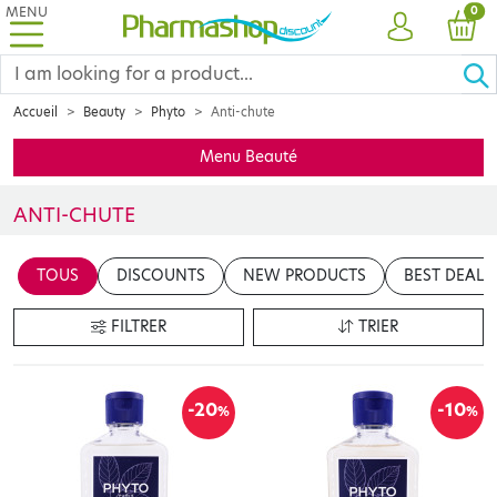
MENU
PRO
0
ACCOUNT
CAR
Accueil
Beauty
Phyto
Anti-chute
Menu Beauté
ANTI-CHUTE
Insérer votre contenu ici
TOUS
DISCOUNTS
NEW PRODUCTS
BEST DEALS
en cliquant sur le bouton "Modifier le contenu"
FILTRER
TRIER
-20
-10
%
%