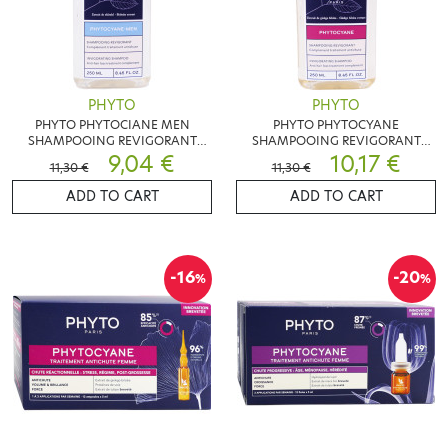
PHYTO
PHYTO
PHYTO PHYTOCIANE MEN
PHYTO PHYTOCYANE
SHAMPOOING REVIGORANT
SHAMPOOING REVIGORANT
250ML
9,04 €
250ML
10,17 €
11,30 €
11,30 €
ADD TO CART
ADD TO CART
-16
-20
%
%