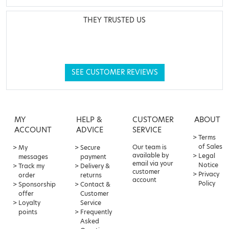
THEY TRUSTED US
SEE CUSTOMER REVIEWS
MY
HELP &
CUSTOMER
ABOUT
ACCOUNT
ADVICE
SERVICE
Terms
of Sales
Our team is
My
Secure
available by
Legal
messages
payment
email via your
Notice
Track my
Delivery &
customer
Privacy
order
returns
account
Policy
Sponsorship
Contact &
offer
Customer
Loyalty
Service
points
Frequently
Asked