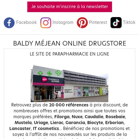
Je souhaite m'inscrire à la newsletter
Facebook
Instagram
Pinterest
Tiktok
BALDY MÉJEAN ONLINE DRUGSTORE
LE SITE DE PARAPHARMACIE EN LIGNE
Retrouvez plus de
20 000 références
à prix discount, de
nombreuses offres et promotions ainsi que toutes vos
marques préférées,
Filorga
,
Nuxe
,
Caudalie
,
Rosebaie
,
Mustela
,
Uriage
,
Lierac
,
Garancia
,
Biocyte
,
Erborian
,
Lancaster
,
IT cosmetics
... Bénéficiez de nos promotions et
soyez à l'affût de nos nouveautés sur les produits de la