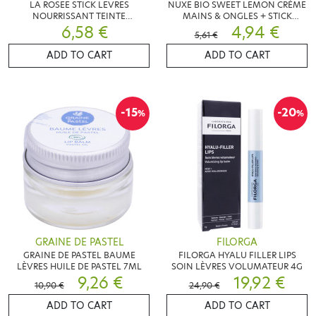
LA ROSEE STICK LEVRES
NUXE BIO SWEET LEMON CRÈME
NOURRISSANT TEINTE
MAINS & ONGLES + STICK
FRAMBOIRE 4.5G
6,58 €
LÈVRES
4,94 €
5,61 €
ADD TO CART
ADD TO CART
-15
-20
%
%
GRAINE DE PASTEL
FILORGA
GRAINE DE PASTEL BAUME
FILORGA HYALU FILLER LIPS
LÈVRES HUILE DE PASTEL 7ML
SOIN LÈVRES VOLUMATEUR 4G
9,26 €
19,92 €
10,90 €
24,90 €
ADD TO CART
ADD TO CART