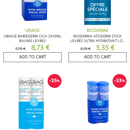
URIAGE
BIODERMA
URIAGE BARIEDERM CICA 2X15ML
BIODERMA ATODERM STICK
BAUME LEVRES
LEVRES ULTRA HYDRATANT LOT
8,73 €
DE 2X4G
5,35 €
9,70 €
5,95 €
ADD TO CART
ADD TO CART
-25
-23
%
%