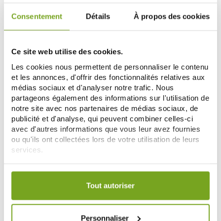
Consentement
Détails
À propos des cookies
-15
%
Ce site web utilise des cookies.
Les cookies nous permettent de personnaliser le contenu
et les annonces, d'offrir des fonctionnalités relatives aux
médias sociaux et d'analyser notre trafic. Nous
partageons également des informations sur l'utilisation de
notre site avec nos partenaires de médias sociaux, de
publicité et d'analyse, qui peuvent combiner celles-ci
avec d'autres informations que vous leur avez fournies
LA ROSEE
EUCERIN
ou qu'ils ont collectées lors de votre utilisation de leurs
LA ROSEE STICK LEVRES
EUCERIN AQUAPHOR
OURRISSANT 4.5 G
REPARATEUR LEVRES SOS 10ML
services.
6,90 €
5,94 €
6,99 €
Votre choix de consentement est conservé pendant une
NOTIFY ME
ADD TO CART
durée de 12 mois.
Tout autoriser
-25
-16
%
%
Personnaliser