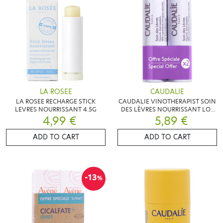
LA ROSEE
CAUDALIE
LA ROSEE RECHARGE STICK
CAUDALIE VINOTHERAPIST SOIN
LEVRES NOURRISSANT 4.5G
DES LÈVRES NOURRISSANT LOT
4,99 €
DE 2X4.5G
5,89 €
ADD TO CART
ADD TO CART
-13
%