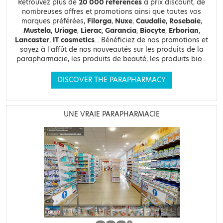
Retrouvez plus de
20 000 références
à prix discount, de
nombreuses offres et promotions ainsi que toutes vos
marques préférées,
Filorga
,
Nuxe
,
Caudalie
,
Rosebaie
,
Mustela
,
Uriage
,
Lierac
,
Garancia
,
Biocyte
,
Erborian
,
Lancaster
,
IT cosmetics
... Bénéficiez de nos promotions et
soyez à l'affût de nos nouveautés sur les produits de la
parapharmacie, les produits de beauté, les produits bio...
DISCOVER THE PARAPHARMACY
UNE VRAIE PARAPHARMACIE