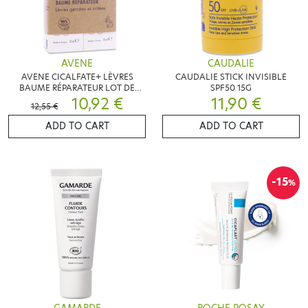
AVENE
CAUDALIE
AVENE CICALFATE+ LÈVRES
CAUDALIE STICK INVISIBLE
BAUME RÉPARATEUR LOT DE
SPF50 15G
2X10ML
10,92 €
11,90 €
12,55 €
ADD TO CART
ADD TO CART
-15
%