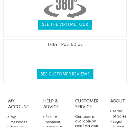
SEE THE VIRTUAL TOUR
THEY TRUSTED US
SEE CUSTOMER REVIEWS
MY
HELP &
CUSTOMER
ABOUT
ACCOUNT
ADVICE
SERVICE
Terms
of Sales
Our team is
My
Secure
available by
Legal
messages
payment
email via your
Notice
Track my
Delivery &