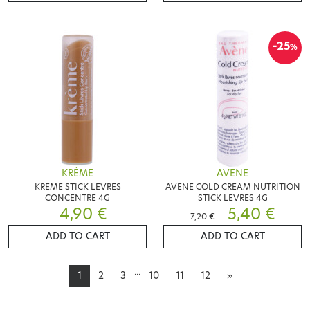
-25
%
KRÈME
AVENE
KREME STICK LEVRES
AVENE COLD CREAM NUTRITION
CONCENTRE 4G
STICK LEVRES 4G
4,90 €
5,40 €
7,20 €
ADD TO CART
ADD TO CART
...
1
2
3
10
11
12
»