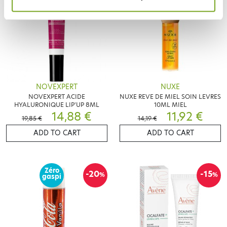
NOVEXPERT
NUXE
NOVEXPERT ACIDE
NUXE REVE DE MIEL SOIN LEVRES
HYALURONIQUE LIP'UP 8ML
10ML MIEL
14,88 €
11,92 €
19,85 €
14,19 €
ADD TO CART
ADD TO CART
Zéro
-20
-15
%
%
gaspi