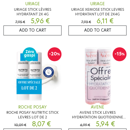
URIAGE
URIAGE
URIAGE STICK LÈVRES
URIAGE XEMOSE STICK LEVRES
HYDRATANT 2X 4G
HYDRATANT LOT DE 2X4G
5,96 €
6,11 €
7,95 €
7,93 €
ADD TO CART
ADD TO CART
Zéro
-20
-15
%
%
gaspi
ROCHE POSAY
AVENE
ROCHE POSAY NUTRITIC STICK
AVENE STICK LEVRES
LEVRES LOT DE 2
HYDRATATION QUOTIDIENNE
8,07 €
LOT DE 2
5,94 €
10,09 €
6,99 €