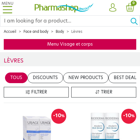
MENU
PRO
0
ACCOUNT
CAR
Accueil
Face and body
Body
Lèvres
Menu Visage et corps
LÈVRES
Découvrez notre sélection de soins spécialement conçus pour mettre
TOUS
DISCOUNTS
NEW PRODUCTS
BEST DEALS
FILTRER
TRIER
-10
-10
%
%