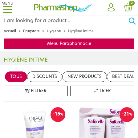
MENU
PRO
0
ACCOUNT
CAR
Accueil
Drugstore
Hygiene
Hygiène intime
Menu Parapharmacie
HYGIÈNE INTIME
Insérer votre contenu ici
TOUS
DISCOUNTS
NEW PRODUCTS
BEST DEALS
en cliquant sur le bouton "Modifier le contenu"
FILTRER
TRIER
-15
-21
%
%