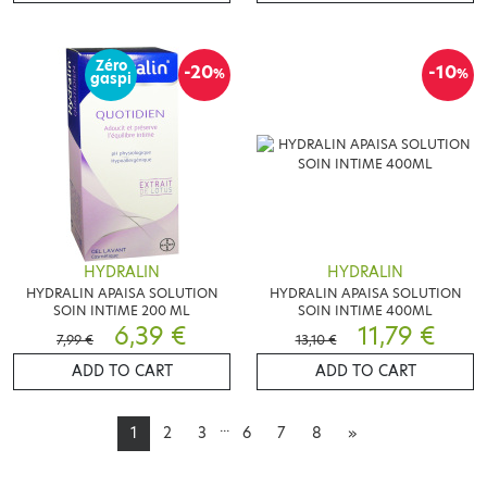
Zéro
-20
-10
%
%
gaspi
HYDRALIN
HYDRALIN
HYDRALIN APAISA SOLUTION
HYDRALIN APAISA SOLUTION
SOIN INTIME 200 ML
SOIN INTIME 400ML
6,39 €
11,79 €
7,99 €
13,10 €
ADD TO CART
ADD TO CART
...
1
2
3
6
7
8
»