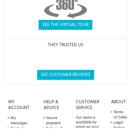
SEE THE VIRTUAL TOUR
THEY TRUSTED US
SEE CUSTOMER REVIEWS
MY
HELP &
CUSTOMER
ABOUT
ACCOUNT
ADVICE
SERVICE
Terms
of Sales
Our team is
My
Secure
available by
Legal
messages
payment
email via your
Notice
Track my
Delivery &