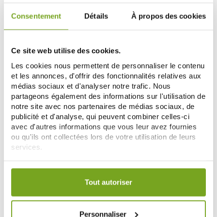
Consentement
Détails
À propos des cookies
Ce site web utilise des cookies.
Les cookies nous permettent de personnaliser le contenu
et les annonces, d'offrir des fonctionnalités relatives aux
médias sociaux et d'analyser notre trafic. Nous
partageons également des informations sur l'utilisation de
notre site avec nos partenaires de médias sociaux, de
publicité et d'analyse, qui peuvent combiner celles-ci
avec d'autres informations que vous leur avez fournies
SAFORELLE
IPRAD
ou qu'ils ont collectées lors de votre utilisation de leurs
SAFORELLE 10 SERVIETTES NUIT
MUCOGYNE OVULE INTIMES
BIO COTON
NON HORMONAUX X10
services.
4,80 €
11,20 €
Votre choix de consentement est conservé pendant une
ADD TO CART
ADD TO CART
durée de 12 mois.
Tout autoriser
-15
-15
%
%
Personnaliser