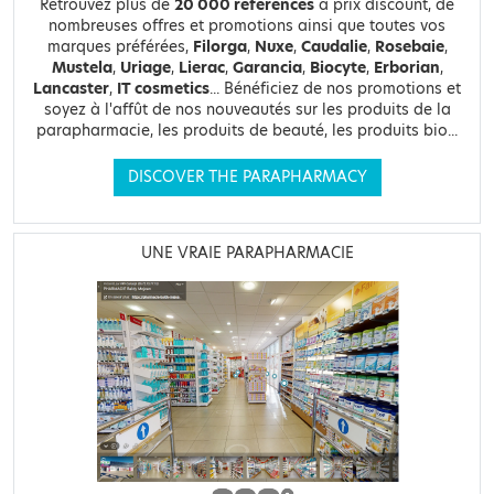
Retrouvez plus de
20 000 références
à prix discount, de
nombreuses offres et promotions ainsi que toutes vos
marques préférées,
Filorga
,
Nuxe
,
Caudalie
,
Rosebaie
,
Mustela
,
Uriage
,
Lierac
,
Garancia
,
Biocyte
,
Erborian
,
Lancaster
,
IT cosmetics
... Bénéficiez de nos promotions et
soyez à l'affût de nos nouveautés sur les produits de la
parapharmacie, les produits de beauté, les produits bio...
DISCOVER THE PARAPHARMACY
UNE VRAIE PARAPHARMACIE