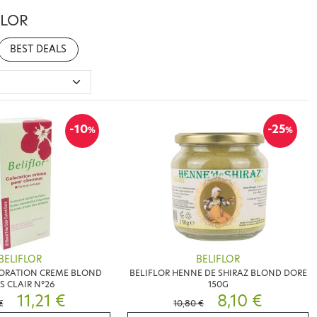
FLOR
BEST DEALS
-10
-25
%
%
BELIFLOR
BELIFLOR
LORATION CREME BLOND
BELIFLOR HENNE DE SHIRAZ BLOND DORE
S CLAIR N°26
150G
11,21 €
8,10 €
€
10,80 €