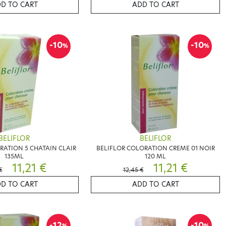
D TO CART
ADD TO CART
-10
-10
%
%
BELIFLOR
BELIFLOR
RATION 5 CHATAIN CLAIR
BELIFLOR COLORATION CREME 01 NOIR
135ML
120 ML
11,21 €
11,21 €
€
12,45 €
D TO CART
ADD TO CART
-12
-10
%
%