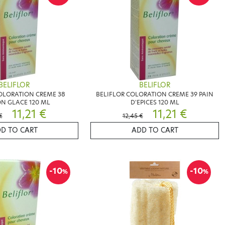
BELIFLOR
BELIFLOR
OLORATION CREME 38
BELIFLOR COLORATION CREME 39 PAIN
N GLACE 120 ML
D'EPICES 120 ML
11,21 €
11,21 €
€
12,45 €
D TO CART
ADD TO CART
-10
-10
%
%