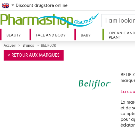
English
Discount drugstore online
ORGANIC AN
BEAUTY
FACE AND BODY
BABY
PLANT
Accueil
Brands
BELIFLOR
< RETOUR AUX MARQUES
BELIFLO
marque 
La cou
La marq
et de s
compte 
pour ap
éclatan