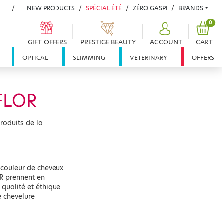
NEW PRODUCTS
SPÉCIAL ÉTÉ
ZÉRO GASPI
BRANDS
PRO
0
GIFT OFFERS
PRESTIGE BEAUTY
ACCOUNT
CART
OPTICAL
SLIMMING
VETERINARY
OFFERS
FLOR
roduits de la
 couleur de cheveux
OR prennent en
qualité et éthique
e chevelure