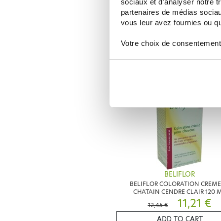
sociaux et d'analyser notre t
BELIFLOR COLORATION CREME
partenaires de médias sociaux
CHATAIN DORE 120 ML
vous leur avez fournies ou qu'
11,21 €
12,45 €
Votre choix de consentement
ADD TO CART
-
BELIFLOR
BELIFLOR COLORATION CREME
CHATAIN CENDRE CLAIR 120 
11,21 €
12,45 €
ADD TO CART