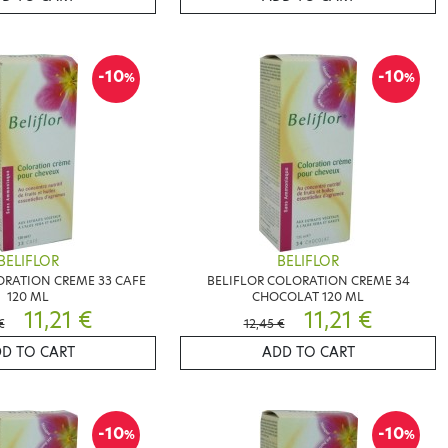
-10
-10
%
%
BELIFLOR
BELIFLOR
ORATION CREME 33 CAFE
BELIFLOR COLORATION CREME 34
120 ML
CHOCOLAT 120 ML
11,21 €
11,21 €
€
12,45 €
D TO CART
ADD TO CART
-10
-10
%
%