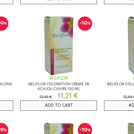
10
-10
%
%
BELIFLOR
 BLOND
BELIFLOR COLORATION CREME 28
BELIFLOR COL
ACAJOU CUIVRE 120 ML
11,21 €
12,45 €
12,45 
ADD TO CART
AD
10
-10
%
%