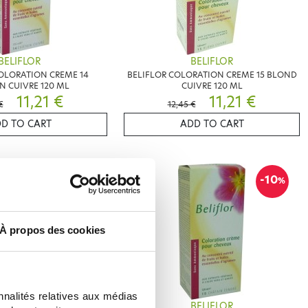
BELIFLOR
BELIFLOR
OLORATION CREME 14
BELIFLOR COLORATION CREME 15 BLOND
N CUIVRE 120 ML
CUIVRE 120 ML
11,21 €
11,21 €
€
12,45 €
D TO CART
ADD TO CART
-10
-10
%
%
À propos des cookies
nnalités relatives aux médias
BELIFLOR
BELIFLOR