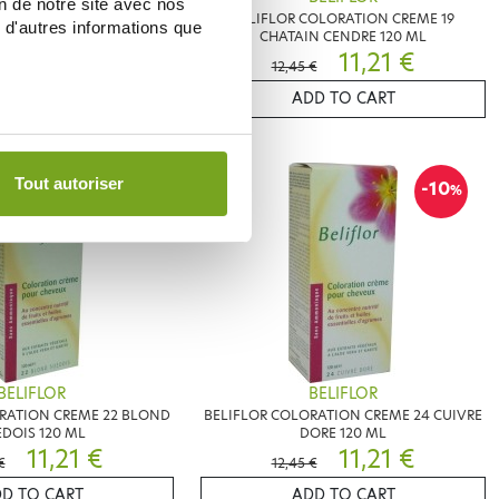
on de notre site avec nos
RATION CREME 18 BLOND
BELIFLOR COLORATION CREME 19
 d'autres informations que
ORE 120 ML
CHATAIN CENDRE 120 ML
11,21 €
11,21 €
€
12,45 €
D TO CART
ADD TO CART
Tout autoriser
-10
-10
%
%
BELIFLOR
BELIFLOR
RATION CREME 22 BLOND
BELIFLOR COLORATION CREME 24 CUIVRE
DOIS 120 ML
DORE 120 ML
11,21 €
11,21 €
€
12,45 €
D TO CART
ADD TO CART