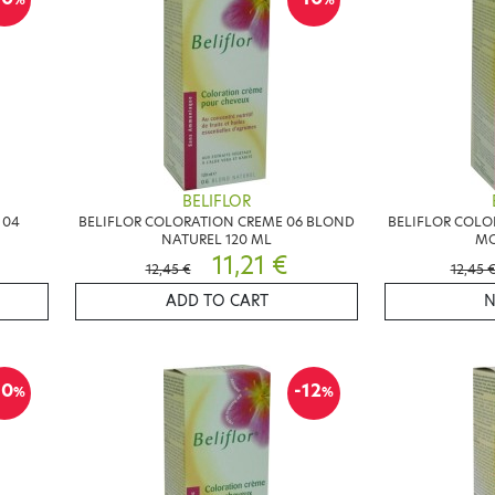
BELIFLOR
 04
BELIFLOR COLORATION CREME 06 BLOND
BELIFLOR COLO
NATUREL 120 ML
MO
11,21 €
12,45 €
12,45 
ADD TO CART
N
10
-12
%
%