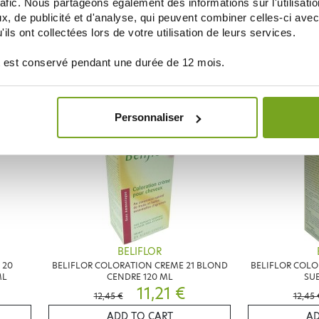
rafic. Nous partageons également des informations sur l'utilisati
 16
BELIFLOR COLORATION CREME 17
BELIFLOR COLO
, de publicité et d'analyse, qui peuvent combiner celles-ci avec
CHATAIN DORE CLAIR 120 ML
D
ils ont collectées lors de votre utilisation de leurs services.
10,96 €
12,45 €
12,45 
 est conservé pendant une durée de 12 mois.
ADD TO CART
AD
Personnaliser
10
-10
%
%
BELIFLOR
 20
BELIFLOR COLORATION CREME 21 BLOND
BELIFLOR COLO
ML
CENDRE 120 ML
SUE
11,21 €
12,45 €
12,45 
ADD TO CART
AD