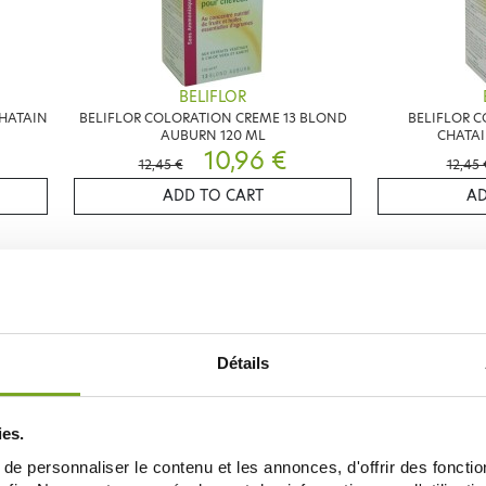
BELIFLOR
CHATAIN
BELIFLOR COLORATION CREME 13 BLOND
BELIFLOR C
AUBURN 120 ML
CHATAI
10,96 €
12,45 €
12,45 
ADD TO CART
AD
10
-12
%
%
Détails
ies.
e personnaliser le contenu et les annonces, d'offrir des fonctio
BELIFLOR