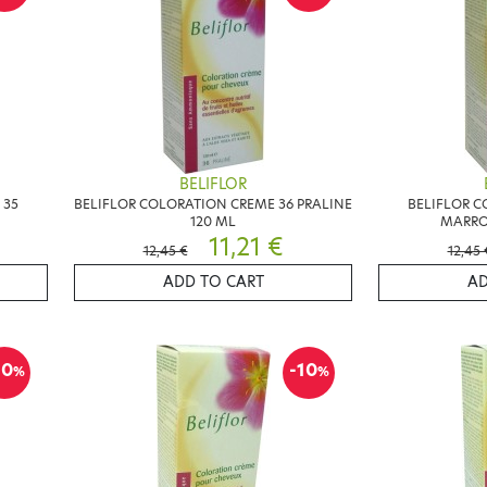
BELIFLOR
 35
BELIFLOR COLORATION CREME 36 PRALINE
BELIFLOR C
120 ML
MARRO
11,21 €
12,45 €
12,45 
ADD TO CART
AD
10
-10
%
%