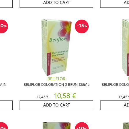
ADD TO CART
AD
10
-15
%
%
BELIFLOR
TAIN
BELIFLOR COLORATION 2 BRUN 135ML
BELIFLOR COLO
10,58 €
12,45 €
12,45 
ADD TO CART
AD
10
-10
%
%