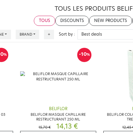
TOUS LES PRODUITS BELI
TOUS
DISCOUNTS
NEW PRODUCTS
Sort by :
NE
BRAND
+
10
-10
%
%
BELIFLOR
 03
BELIFLOR MASQUE CAPILLAIRE
BELIFLOR CO
RESTRUCTURANT 250 ML
TRE
14,13 €
15,70 €
12,45 