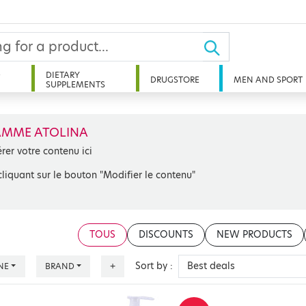
D
DIETARY
DRUGSTORE
MEN AND SPORT
SUPPLEMENTS
MME ATOLINA
érer votre contenu ici
cliquant sur le bouton "Modifier le contenu"
TOUS
DISCOUNTS
NEW PRODUCTS
Sort by :
NE
BRAND
+