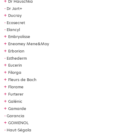
+
Dr Hauschka
Dr Jart+
+
Ducray
Ecosecret
Elancyl
+
Embryolisse
+
Eneomey Mene&Moy
+
Erborian
Esthederm
+
Eucerin
+
Filorga
+
Fleurs de Bach
+
Florame
+
Furterer
+
Galénic
+
Gamarde
Garancia
+
GOMENOL
Haut-Ségala