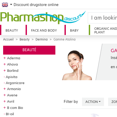
English
Discount drugstore online
ORGANIC AN
BEAUTY
FACE AND BODY
BABY
PLANT
Accueil
Beauty
Dermina
Gamme Atolina
GA
BEAUTÉ
Ins
+
Aderma
+
Ahava
en 
+
Borlind
Apivita
Arganicare
+
Armonia
+
Avene
+
Avril
Filter by
ACTION
ZO
+
B com Bio
BI-oil