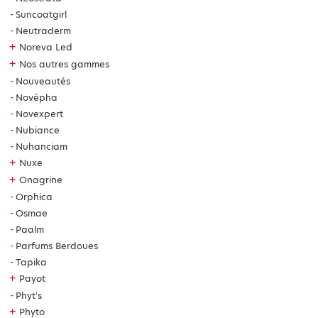
Suncoatgirl
Neutraderm
+
Noreva Led
+
Nos autres gammes
Nouveautés
Novépha
Novexpert
Nubiance
Nuhanciam
+
Nuxe
+
Onagrine
Orphica
Osmae
Paalm
Parfums Berdoues
Tapika
+
Payot
Phyt's
+
Phyto