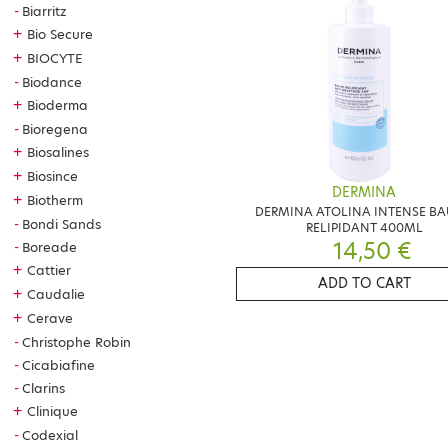
Biarritz
+
Bio Secure
+
BIOCYTE
Biodance
+
Bioderma
Bioregena
+
Biosalines
+
Biosince
DERMINA
+
Biotherm
DERMINA ATOLINA INTENSE B
Bondi Sands
RELIPIDANT 400ML
14,50 €
Boreade
+
Cattier
ADD TO CART
+
Caudalie
+
Cerave
Christophe Robin
Cicabiafine
Clarins
+
Clinique
Codexial