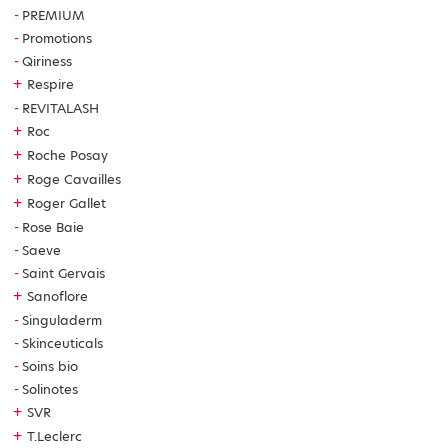
PREMIUM
Promotions
Qiriness
+
Respire
REVITALASH
+
Roc
+
Roche Posay
+
Roge Cavailles
+
Roger Gallet
Rose Baie
Saeve
Saint Gervais
+
Sanoflore
Singuladerm
Skinceuticals
Soins bio
Solinotes
+
SVR
+
T.Leclerc