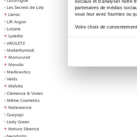
Lazartigue
sociaux et d'analyser notre t
Les Secrets de Loly
partenaires de médias sociaux
vous leur avez fournies ou qu'
+
Lierac
Lift Argan
Votre choix de consentement
Lutsine
+
Lysedia
ARGILETZ
MakeMymask
+
Manucurist
+
Mavala
Mediceutics
Velds
+
Melvita
Clemence & Vivien
Même Cosmetics
+
Natessance
Guayapi
Lady Green
+
Natura Siberica
Neostrata