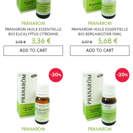
PRANAROM
PRANAROM
PRANAROM HUILE ESSENTIELLE
PRANAROM HUILE ESSENTIELLE
BIO EUCALYPTUS CITRONNE
BIO BERGAMOTIER 10ML
10ML
3,36 €
5,68 €
3,95 €
5,97 €
ADD TO CART
ADD TO CART
-20
-20
%
%
PRANAROM
PRANAROM