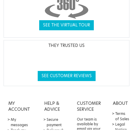
SEE THE VIRTUAL TOUR
THEY TRUSTED US
SEE CUSTOMER REVIEWS
MY
HELP &
CUSTOMER
ABOUT
ACCOUNT
ADVICE
SERVICE
Terms
of Sales
Our team is
My
Secure
available by
Legal
messages
payment
email via your
Notice
Track my
Delivery &