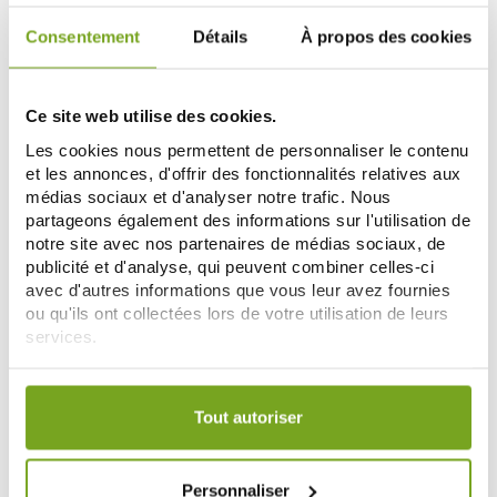
Consentement
Détails
À propos des cookies
-20
%
Ce site web utilise des cookies.
Les cookies nous permettent de personnaliser le contenu
et les annonces, d'offrir des fonctionnalités relatives aux
médias sociaux et d'analyser notre trafic. Nous
partageons également des informations sur l'utilisation de
notre site avec nos partenaires de médias sociaux, de
publicité et d'analyse, qui peuvent combiner celles-ci
avec d'autres informations que vous leur avez fournies
PRANAROM
PRANAROM
ou qu'ils ont collectées lors de votre utilisation de leurs
PRANAROM HUILE ESSENTIELLE
PRANAROM HUILE ESSENTIELLE
BIO PALMAROSA 10ML
BIO GIROFLIER10ML
services.
3,86 €
3,79 €
4,74 €
Votre choix de consentement est conservé pendant une
ADD TO CART
ADD TO CART
durée de 12 mois.
Tout autoriser
-20
%
Personnaliser