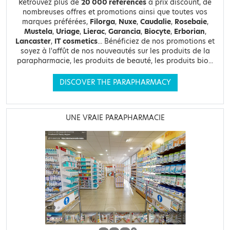
Retrouvez plus de
20 000 références
à prix discount, de
nombreuses offres et promotions ainsi que toutes vos
marques préférées,
Filorga
,
Nuxe
,
Caudalie
,
Rosebaie
,
Mustela
,
Uriage
,
Lierac
,
Garancia
,
Biocyte
,
Erborian
,
Lancaster
,
IT cosmetics
... Bénéficiez de nos promotions et
soyez à l'affût de nos nouveautés sur les produits de la
parapharmacie, les produits de beauté, les produits bio...
DISCOVER THE PARAPHARMACY
UNE VRAIE PARAPHARMACIE