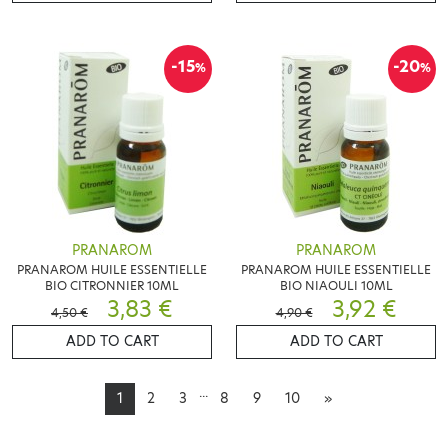
-15
-20
%
%
PRANAROM
PRANAROM
PRANAROM HUILE ESSENTIELLE
PRANAROM HUILE ESSENTIELLE
BIO CITRONNIER 10ML
BIO NIAOULI 10ML
3,83 €
3,92 €
4,50 €
4,90 €
ADD TO CART
ADD TO CART
...
1
2
3
8
9
10
»