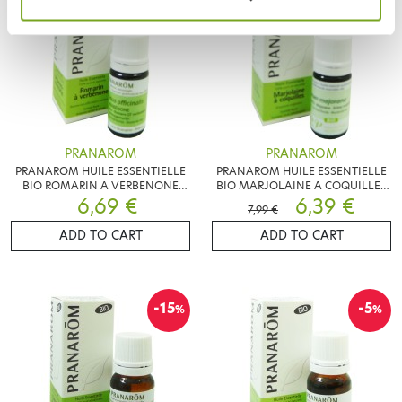
PRANAROM
PRANAROM
PRANAROM HUILE ESSENTIELLE
PRANAROM HUILE ESSENTIELLE
BIO ROMARIN A VERBENONE
BIO MARJOLAINE A COQUILLES
6,69 €
5ML
5ML
6,39 €
7,99 €
ADD TO CART
ADD TO CART
-15
-5
%
%