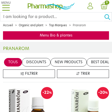
MENU
PRO
0
ACCOUNT
CAR
Accueil
Organic and plant
Top Marques
Pranarom
Menu Bio & plantes
PRANAROM
PRANAROM à prix discount : Votre parapharmacie discount en li
TOUS
DISCOUNTS
NEW PRODUCTS
BEST DEALS
PRANAROM : aromathérapie scientifique.
Derrière chaque belle réussite se cache une histoire de vie. Cell
FILTRER
TRIER
-22
-20
%
%