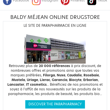
Facebook
Instagram
Pinterest
Tiktok
BALDY MÉJEAN ONLINE DRUGSTORE
LE SITE DE PARAPHARMACIE EN LIGNE
Retrouvez plus de
20 000 références
à prix discount, de
nombreuses offres et promotions ainsi que toutes vos
marques préférées,
Filorga
,
Nuxe
,
Caudalie
,
Rosebaie
,
Mustela
,
Uriage
,
Lierac
,
Garancia
,
Biocyte
,
Erborian
,
Lancaster
,
IT cosmetics
... Bénéficiez de nos promotions et
soyez à l'affût de nos nouveautés sur les produits de la
parapharmacie, les produits de beauté, les produits bio...
DISCOVER THE PARAPHARMACY