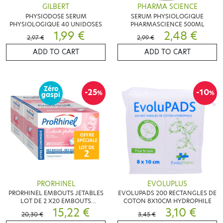
GILBERT
PHARMA SCIENCE
PHYSIODOSE SERUM
SERUM PHYSIOLOGIQUE
PHYSIOLOGIQUE 40 UNIDOSES
PHARMASCIENCE 500ML
1,99 €
2,48 €
2,97 €
2,99 €
ADD TO CART
ADD TO CART
Zéro
-25
-10
%
%
gaspi
PRORHINEL
EVOLUPLUS
PRORHINEL EMBOUTS JETABLES
EVOLUPADS 200 RECTANGLES DE
LOT DE 2 X20 EMBOUTS
COTON 8X10CM HYDROPHILE
JETABLES
15,22 €
3,10 €
20,30 €
3,45 €