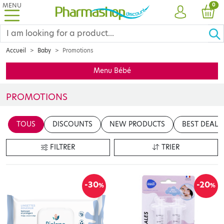
MENU
PRO
0
ACCOUNT
CAR
Accueil
Baby
Promotions
Menu Bébé
PROMOTIONS
Ne ratez sous aucun prétexte cette page ! Les meilleures promotio
TOUS
DISCOUNTS
NEW PRODUCTS
BEST DEALS
FILTRER
TRIER
-30
-20
%
%