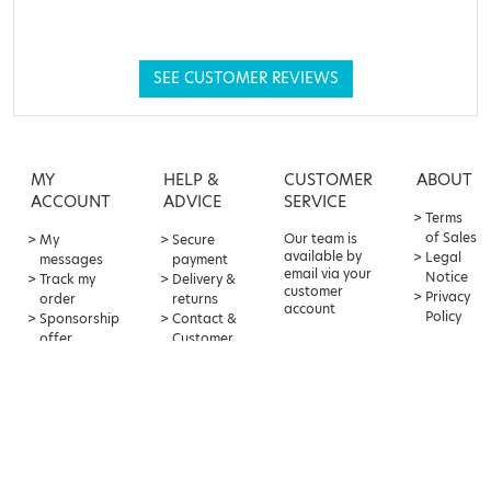
SEE CUSTOMER REVIEWS
MY
HELP &
CUSTOMER
ABOUT
ACCOUNT
ADVICE
SERVICE
Terms
of Sales
Our team is
My
Secure
available by
Legal
messages
payment
email via your
Notice
Track my
Delivery &
customer
Privacy
order
returns
account
Policy
Sponsorship
Contact &
offer
Customer
Loyalty
Service
points
Frequently
Asked
Questions
BALDY-MÉJEAN DRUGSTORE
Parapharmacie Baldy-Mejean,