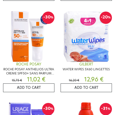
-30
-20
%
%
ROCHE POSAY
GILBERT
ROCHE POSAY ANTHELIOS ULTRA
WATER WIPES 5X60 LINGETTES
CREME SPF50+ SANS PARFUM
50ML
11,02 €
12,96 €
15,75 €
16,20 €
ADD TO CART
ADD TO CART
-30
-31
%
%