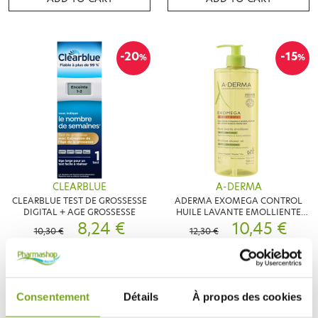
-20
-15
%
%
CLEARBLUE
A-DERMA
CLEARBLUE TEST DE GROSSESSE
ADERMA EXOMEGA CONTROL
DIGITAL + AGE GROSSESSE
HUILE LAVANTE EMOLLIENTE
8,24 €
500ML
10,45 €
10,30 €
12,30 €
ADD TO CART
ADD TO CART
Consentement
Détails
À propos des cookies
-29
-30
%
%