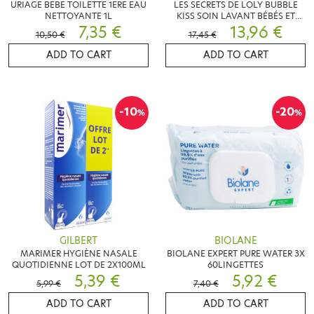
URIAGE BEBE TOILETTE 1ERE EAU
LES SECRETS DE LOLY BUBBLE
NETTOYANTE 1L
KISS SOIN LAVANT BÉBÉS ET
7,35 €
ENFANTS 400ML
13,96 €
10,50 €
17,45 €
ADD TO CART
ADD TO CART
-10
-20
%
%
GILBERT
BIOLANE
MARIMER HYGIÈNE NASALE
BIOLANE EXPERT PURE WATER 3X
QUOTIDIENNE LOT DE 2X100ML
60LINGETTES
5,39 €
5,92 €
5,99 €
7,40 €
ADD TO CART
ADD TO CART