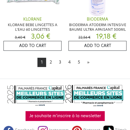
KLORANE
BIODERMA
KLORANE BEBE LINGETTES A
BIODERMA ATODERM INTENSIVE
L'EAU 60 LINGETTES
BAUME ULTRA APAISANT 500ML
3,06 €
19,18 €
3,40 €
22,56 €
ADD TO CART
ADD TO CART
1
2
3
4
5
»
Je souhaite m'inscrire à la newsletter