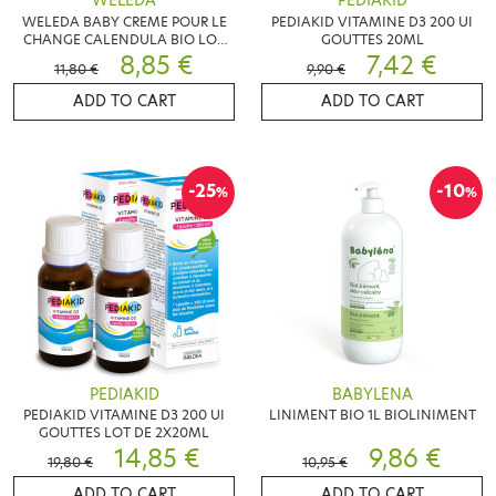
WELEDA
PEDIAKID
WELEDA BABY CREME POUR LE
PEDIAKID VITAMINE D3 200 UI
CHANGE CALENDULA BIO LOT
GOUTTES 20ML
DE 2X75ML
8,85 €
7,42 €
11,80 €
9,90 €
ADD TO CART
ADD TO CART
-25
-10
%
%
PEDIAKID
BABYLENA
PEDIAKID VITAMINE D3 200 UI
LINIMENT BIO 1L BIOLINIMENT
GOUTTES LOT DE 2X20ML
14,85 €
9,86 €
19,80 €
10,95 €
ADD TO CART
ADD TO CART