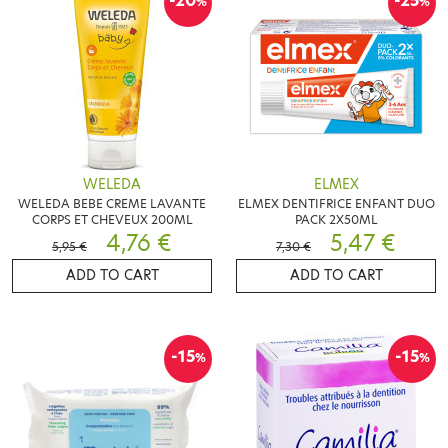
-20
-25
%
%
WELEDA
ELMEX
WELEDA BEBE CREME LAVANTE
ELMEX DENTIFRICE ENFANT DUO
CORPS ET CHEVEUX 200ML
PACK 2X50ML
4,76 €
5,47 €
5,95 €
7,30 €
ADD TO CART
ADD TO CART
-15
-15
%
%