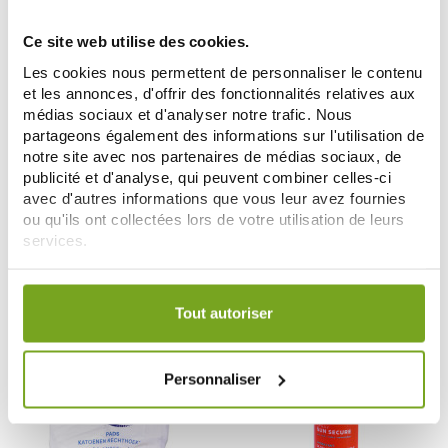
Ce site web utilise des cookies.
Les cookies nous permettent de personnaliser le contenu
et les annonces, d'offrir des fonctionnalités relatives aux
médias sociaux et d'analyser notre trafic. Nous
partageons également des informations sur l'utilisation de
notre site avec nos partenaires de médias sociaux, de
URIAGE
SVR
publicité et d'analyse, qui peuvent combiner celles-ci
URIAGE BEBE BAIN 1ERE CREME
SVR SUN SECURE FLUIDE SPF50+
avec d'autres informations que vous leur avez fournies
LAVANTE 1L
50ML + APRES SOLEIL 50ML
ou qu'ils ont collectées lors de votre utilisation de leurs
9,12 €
9,76 €
12,85 €
13,95 €
services.
ADD TO CART
ADD TO CART
Votre choix de consentement est conservé pendant une
durée de 12 mois.
Tout autoriser
-8
-30
%
%
Personnaliser