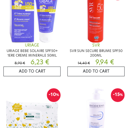
URIAGE
SVR
URIAGE BEBE SOLAIRE SPF50+
SVR SUN SECURE BRUME SPF50
1ERE CREME MINERALE 50ML
200ML
6,23 €
9,94 €
8,90 €
14,40 €
ADD TO CART
ADD TO CART
-10
-15
%
%