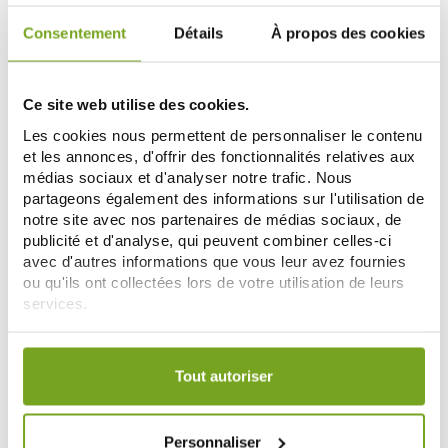
Consentement
Détails
À propos des cookies
-10
-33
%
%
Ce site web utilise des cookies.
Les cookies nous permettent de personnaliser le contenu
et les annonces, d'offrir des fonctionnalités relatives aux
médias sociaux et d'analyser notre trafic. Nous
partageons également des informations sur l'utilisation de
notre site avec nos partenaires de médias sociaux, de
publicité et d'analyse, qui peuvent combiner celles-ci
avec d'autres informations que vous leur avez fournies
NEW NORDIC
NUTREOV
ou qu'ils ont collectées lors de votre utilisation de leurs
NEW NORDIC MAGIC
NUTREOV MAGNE CONTROL
MAGNÉSIUM BISGLYCINATE 60
EXTRA FORT 360 60 COMPRIMES
services.
COMPRIMÉS
22,50 €
7,36 €
25,00 €
10,99 €
Votre choix de consentement est conservé pendant une
ADD TO CART
ADD TO CART
durée de 12 mois.
Tout autoriser
-20
%
Personnaliser