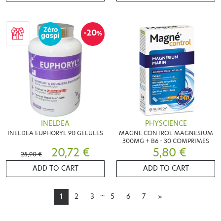
Zéro
-20
%
gaspi
INELDEA
PHYSCIENCE
INELDEA EUPHORYL 90 GELULES
MAGNE CONTROL MAGNESIUM
300MG + B6 - 30 COMPRIMES
20,72 €
5,80 €
25,90 €
ADD TO CART
ADD TO CART
...
1
2
3
5
6
7
»