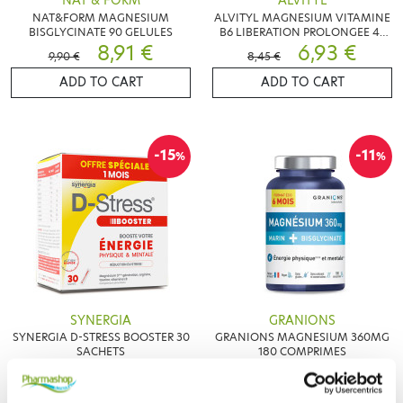
NAT & FORM
ALVITYL
NAT&FORM MAGNESIUM
ALVITYL MAGNESIUM VITAMINE
BISGLYCINATE 90 GELULES
B6 LIBERATION PROLONGEE 45
8,91 €
COMPRIMES
6,93 €
9,90 €
8,45 €
ADD TO CART
ADD TO CART
-15
-11
%
%
SYNERGIA
GRANIONS
SYNERGIA D-STRESS BOOSTER 30
GRANIONS MAGNESIUM 360MG
SACHETS
180 COMPRIMES
14,36 €
15,90 €
16,90 €
17,86 €
ADD TO CART
ADD TO CART