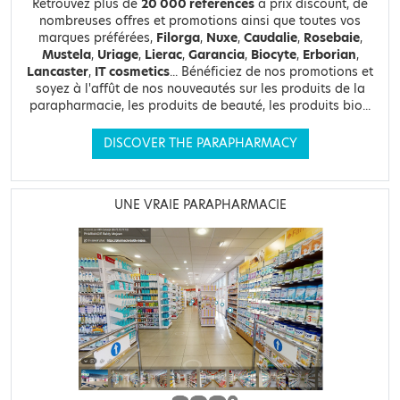
Retrouvez plus de
20 000 références
à prix discount, de
nombreuses offres et promotions ainsi que toutes vos
marques préférées,
Filorga
,
Nuxe
,
Caudalie
,
Rosebaie
,
Mustela
,
Uriage
,
Lierac
,
Garancia
,
Biocyte
,
Erborian
,
Lancaster
,
IT cosmetics
... Bénéficiez de nos promotions et
soyez à l'affût de nos nouveautés sur les produits de la
parapharmacie, les produits de beauté, les produits bio...
DISCOVER THE PARAPHARMACY
UNE VRAIE PARAPHARMACIE