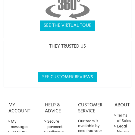
SEE THE VIRTUAL TOUR
THEY TRUSTED US
SEE CUSTOMER REVIEWS
MY
HELP &
CUSTOMER
ABOUT
ACCOUNT
ADVICE
SERVICE
Terms
of Sales
Our team is
My
Secure
available by
Legal
messages
payment
email via your
Notice
Track my
Delivery &