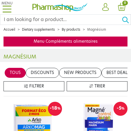
MENU
PRO
0
ACCOUNT
CAR
Accueil
Dietary supplements
By products
Magnésium
Menu Compléments alimentaires
MAGNÉSIUM
Nos rythmes de vie et certaines petites négligences peuvent avoi
TOUS
DISCOUNTS
NEW PRODUCTS
BEST DEALS
FILTRER
TRIER
-18
-5
%
%