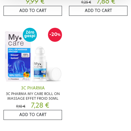
9,99 €
7,86 €
9,25 €
ADD TO CART
ADD TO CART
Zéro
-20
%
gaspi
3C PHARMA
3C PHARMA MY CARE ROLL ON
MASSAGE EFFET FROID 50ML
7,28 €
9,10 €
ADD TO CART