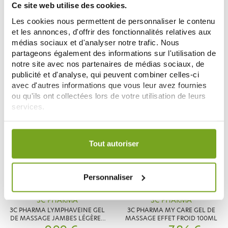
Ce site web utilise des cookies.
3C PHARMA
3C PHARMA
Les cookies nous permettent de personnaliser le contenu
3C PHARMA EFIRUB NEZ BOUCHÉ
3C PHARMA ALLER'LIB RHINITE
et les annonces, d'offrir des fonctionnalités relatives aux
SPRAY NASAL 30ML
ALLERGIQUE SPRAY NASAL 15ML
médias sociaux et d'analyser notre trafic. Nous
5,99 €
10,20 €
partageons également des informations sur l'utilisation de
notre site avec nos partenaires de médias sociaux, de
ADD TO CART
ADD TO CART
publicité et d'analyse, qui peuvent combiner celles-ci
avec d'autres informations que vous leur avez fournies
ou qu'ils ont collectées lors de votre utilisation de leurs
-15
services.
%
Votre choix de consentement est conservé pendant une
durée de 12 mois.
Tout autoriser
Personnaliser
3C PHARMA
3C PHARMA
3C PHARMA LYMPHAVEINE GEL
3C PHARMA MY CARE GEL DE
DE MASSAGE JAMBES LÉGÈRES
MASSAGE EFFET FROID 100ML
180ML