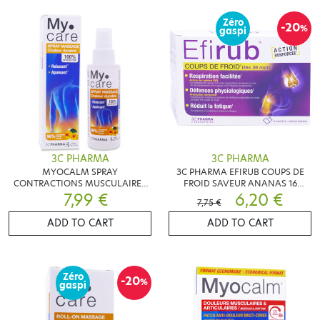
Zéro
-20
%
gaspi
3C PHARMA
3C PHARMA
MYOCALM SPRAY
3C PHARMA EFIRUB COUPS DE
CONTRACTIONS MUSCULAIRES
FROID SAVEUR ANANAS 16
7,99 €
100ML
SACHETS
6,20 €
7,75 €
ADD TO CART
ADD TO CART
Zéro
-20
%
gaspi