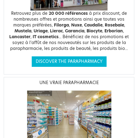
Retrouvez plus de
20 000 références
à prix discount, de
nombreuses offres et promotions ainsi que toutes vos
marques préférées,
Filorga
,
Nuxe
,
Caudalie
,
Rosebaie
,
Mustela
,
Uriage
,
Lierac
,
Garancia
,
Biocyte
,
Erborian
,
Lancaster
,
IT cosmetics
... Bénéficiez de nos promotions et
soyez à l'affût de nos nouveautés sur les produits de la
parapharmacie, les produits de beauté, les produits bio...
DISCOVER THE PARAPHARMACY
UNE VRAIE PARAPHARMACIE