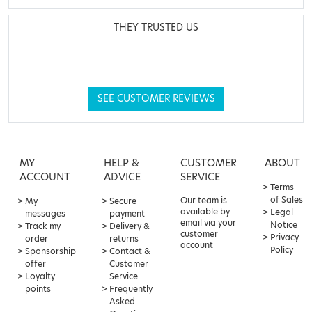
THEY TRUSTED US
SEE CUSTOMER REVIEWS
MY
HELP &
CUSTOMER
ABOUT
ACCOUNT
ADVICE
SERVICE
Terms
of Sales
Our team is
My
Secure
available by
Legal
messages
payment
email via your
Notice
Track my
Delivery &
customer
Privacy
order
returns
account
Policy
Sponsorship
Contact &
offer
Customer
Loyalty
Service
points
Frequently
Asked