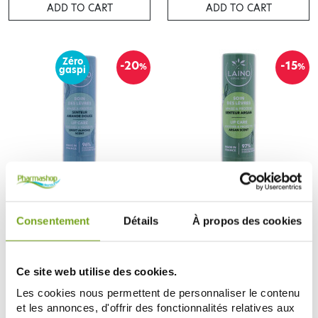
ADD TO CART
ADD TO CART
Zéro
-20
-15
%
%
gaspi
LAINO
LAINO
LAINO SOIN DES LÈVRES
LAINO SOIN DES LÈVRES ARGAN
Consentement
Détails
À propos des cookies
AMANDE DOUCE 4G
4G
2,24 €
2,38 €
2,80 €
2,80 €
ADD TO CART
ADD TO CART
Ce site web utilise des cookies.
Les cookies nous permettent de personnaliser le contenu
et les annonces, d'offrir des fonctionnalités relatives aux