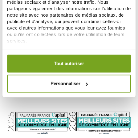
-10
%
médias sociaux et d'analyser notre trafic. Nous
partageons également des informations sur l'utilisation de
notre site avec nos partenaires de médias sociaux, de
publicité et d'analyse, qui peuvent combiner celles-ci
avec d'autres informations que vous leur avez fournies
ou qu'ils ont collectées lors de votre utilisation de leurs
services.
Votre choix de consentement est conservé pendant une
LAINO
durée de 12 mois.
LAINO PRO INTENSE SOIN DES
Tout autoriser
LÈVRES LOT DE 3X4G
3,33 €
3,70 €
Personnaliser
ADD TO CART