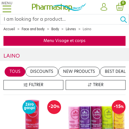
MENU
PRO
0
ACCOUNT
CAR
Accueil
Face and body
Body
Lèvres
Laino
Menu Visage et corps
LAINO
Insérer votre contenu ici
TOUS
DISCOUNTS
NEW PRODUCTS
BEST DEALS
en cliquant sur le bouton "Modifier le contenu"
FILTRER
TRIER
Zéro
-20
-15
%
%
gaspi