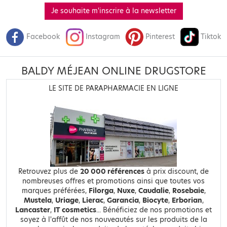
Je souhaite m'inscrire à la newsletter
Facebook
Instagram
Pinterest
Tiktok
BALDY MÉJEAN ONLINE DRUGSTORE
LE SITE DE PARAPHARMACIE EN LIGNE
Retrouvez plus de
20 000 références
à prix discount, de
nombreuses offres et promotions ainsi que toutes vos
marques préférées,
Filorga
,
Nuxe
,
Caudalie
,
Rosebaie
,
Mustela
,
Uriage
,
Lierac
,
Garancia
,
Biocyte
,
Erborian
,
Lancaster
,
IT cosmetics
... Bénéficiez de nos promotions et
soyez à l'affût de nos nouveautés sur les produits de la