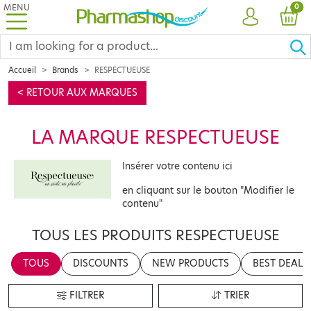
MENU
PRO
0
ACCOUNT
CAR
Accueil
Brands
RESPECTUEUSE
< RETOUR AUX MARQUES
LA MARQUE RESPECTUEUSE
Insérer votre contenu ici
en cliquant sur le bouton "Modifier le
contenu"
TOUS LES PRODUITS RESPECTUEUSE
TOUS
DISCOUNTS
NEW PRODUCTS
BEST DEALS
FILTRER
TRIER