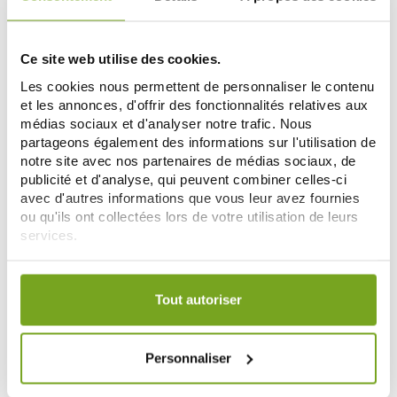
11,95 €
11,12 €
ADD TO CART
ADD TO CART
Ce site web utilise des cookies.
Les cookies nous permettent de personnaliser le contenu
Zéro
-20
et les annonces, d'offrir des fonctionnalités relatives aux
%
gaspi
médias sociaux et d'analyser notre trafic. Nous
partageons également des informations sur l'utilisation de
notre site avec nos partenaires de médias sociaux, de
publicité et d'analyse, qui peuvent combiner celles-ci
avec d'autres informations que vous leur avez fournies
ou qu'ils ont collectées lors de votre utilisation de leurs
services.
RESPECTUEUSE
RESPECTUEUSE
Votre choix de consentement est conservé pendant une
RESPECTUEUSE BIO MON BAUME
RESPECTUEUSE HUILE SOLAIRE
durée de 12 mois.
NUTRITIF 30G
SPF50 100ML
Tout autoriser
11,34 €
23,90 €
14,18 €
ADD TO CART
ADD TO CART
Personnaliser