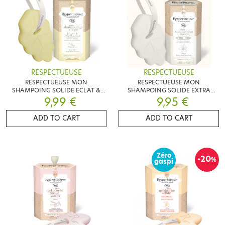
RESPECTUEUSE
RESPECTUEUSE
RESPECTUEUSE MON
RESPECTUEUSE MON
SHAMPOING SOLIDE ECLAT &
SHAMPOING SOLIDE EXTRA
PROTECTION BIO 75G
9,99 €
DOUX BIO 75G
9,95 €
ADD TO CART
ADD TO CART
Zéro
-20
%
gaspi