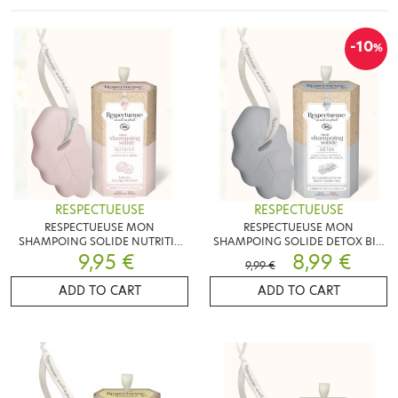
-10
%
RESPECTUEUSE
RESPECTUEUSE
RESPECTUEUSE MON
RESPECTUEUSE MON
SHAMPOING SOLIDE NUTRITIF
SHAMPOING SOLIDE DETOX BIO
BIO 75G
9,95 €
75G
8,99 €
9,99 €
ADD TO CART
ADD TO CART