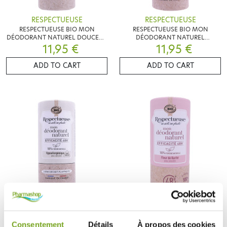
RESPECTUEUSE
RESPECTUEUSE
RESPECTUEUSE BIO MON
RESPECTUEUSE BIO MON
DÉODORANT NATUREL DOUCEUR
DÉODORANT NATUREL
AMANDE 50G
11,95 €
FRAICHEUR ALOE VERA 50G
11,95 €
ADD TO CART
ADD TO CART
RESPECTUEUSE
RESPECTUEUSE
RESPECTUEUSE BIO MON
RESPECTUEUSE BIO MON
DÉODORANT NATUREL
DÉODORANT NATUREL FLEUR DE
Consentement
Détails
À propos des cookies
HYPOALLERGÉNIQUE 50G
KARITÉ