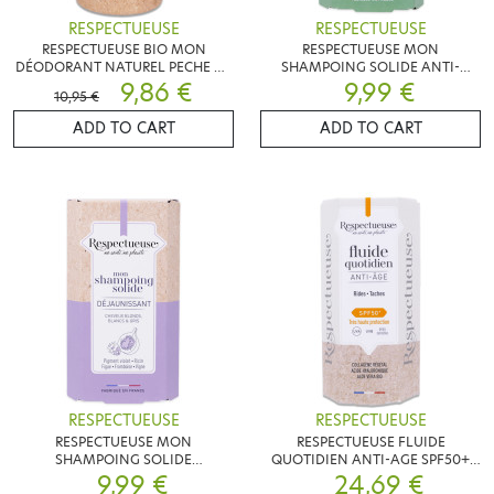
RESPECTUEUSE
RESPECTUEUSE
RESPECTUEUSE BIO MON
RESPECTUEUSE MON
DÉODORANT NATUREL PECHE DE
SHAMPOING SOLIDE ANTI-
VIGNE 50G
9,86 €
CHUTE 75G
9,99 €
10,95 €
ADD TO CART
ADD TO CART
RESPECTUEUSE
RESPECTUEUSE
RESPECTUEUSE MON
RESPECTUEUSE FLUIDE
SHAMPOING SOLIDE
QUOTIDIEN ANTI-AGE SPF50+
DÉJAUNISSANT 75G
9,99 €
24,69 €
30G