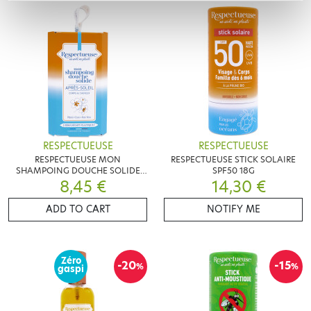
RESPECTUEUSE
RESPECTUEUSE
RESPECTUEUSE MON
RESPECTUEUSE STICK SOLAIRE
SHAMPOING DOUCHE SOLIDE
SPF50 18G
APRÈS SOLEIL 75G
8,45 €
14,30 €
ADD TO CART
NOTIFY ME
Zéro
-20
-15
%
%
gaspi